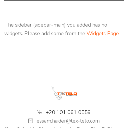
M
E
N
T
The sidebar (sidebar-main) you added has no
S
widgets. Please add some from the
Widgets Page
+20 101 061 0559
essam.haider@tex-telo.com