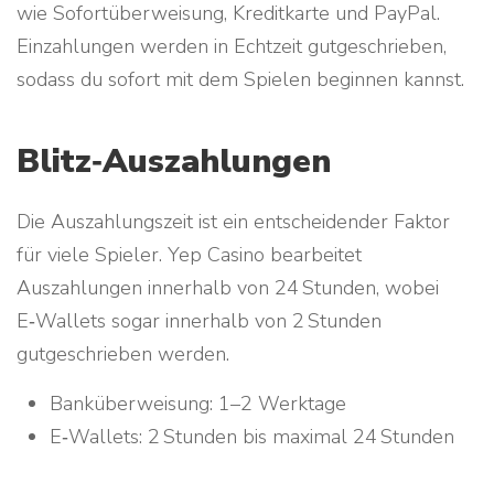
wie Sofortüberweisung, Kreditkarte und PayPal.
Einzahlungen werden in Echtzeit gutgeschrieben,
sodass du sofort mit dem Spielen beginnen kannst.
Blitz‑Auszahlungen
Die Auszahlungszeit ist ein entscheidender Faktor
für viele Spieler. Yep Casino bearbeitet
Auszahlungen innerhalb von 24 Stunden, wobei
E‑Wallets sogar innerhalb von 2 Stunden
gutgeschrieben werden.
Banküberweisung: 1–2 Werktage
E‑Wallets: 2 Stunden bis maximal 24 Stunden