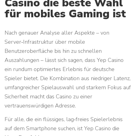
Casino die beste Wahl
für mobiles Gaming ist
Nach genauer Analyse aller Aspekte – von
Server‑Infrastruktur über mobile
Benutzeroberfläche bis hin zu schnellen
Auszahlungen – lässt sich sagen, dass Yep Casino
ein rundum optimiertes Erlebnis für deutsche
Spieler bietet. Die Kombination aus niedriger Latenz,
umfangreicher Spielauswahl und starkem Fokus auf
Sicherheit macht das Casino zu einer
vertrauenswürdigen Adresse.
Für alle, die ein flüssiges, lag‑freies Spielerlebnis
auf dem Smartphone suchen, ist Yep Casino die