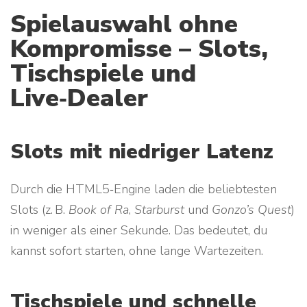
Spielauswahl ohne
Kompromisse – Slots,
Tischspiele und
Live‑Dealer
Slots mit niedriger Latenz
Durch die HTML5‑Engine laden die beliebtesten
Slots (z. B.
Book of Ra
,
Starburst
und
Gonzo’s Quest
)
in weniger als einer Sekunde. Das bedeutet, du
kannst sofort starten, ohne lange Wartezeiten.
Tischspiele und schnelle