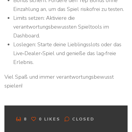
Bonus sichern: Fordere den Yep Bonus ohne
Einzahlung an, um das Spiel risikofrei zu testen.
Limits setzen: Aktiviere die
verantwortungsbewussten Spieltools im
Dashboard.
Loslegen: Starte deine Lieblingsslots oder das
Live‑Dealer‑Spiel und genieße das lag‑freie
Erlebnis.
Viel Spaß und immer verantwortungsbewusst
spielen!
C
8
0
LIKES
CLOSED
O
M