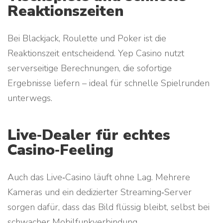
Reaktionszeiten
Bei Blackjack, Roulette und Poker ist die
Reaktionszeit entscheidend. Yep Casino nutzt
serverseitige Berechnungen, die sofortige
Ergebnisse liefern – ideal für schnelle Spielrunden
unterwegs.
Live‑Dealer für echtes
Casino‑Feeling
Auch das Live‑Casino läuft ohne Lag. Mehrere
Kameras und ein dedizierter Streaming‑Server
sorgen dafür, dass das Bild flüssig bleibt, selbst bei
schwacher Mobilfunkverbindung.