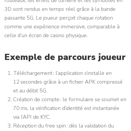
rouleaux, les effets de lumière et les symboles en
3D sont rendus en temps réel grâce à la bande
passante 5G. Le joueur perçoit chaque rotation
comme une expérience immersive, comparable à
celle d’un écran de casino physique.
Exemple de parcours joueur
Téléchargement : l’application s’installe en
12 secondes grâce à un fichier APK compressé
et au débit 5G.
Création de compte : le formulaire se soumet en
70 ms, la vérification d’identité est instantanée
via l’API de KYC.
Réception du free spin : dès la validation du