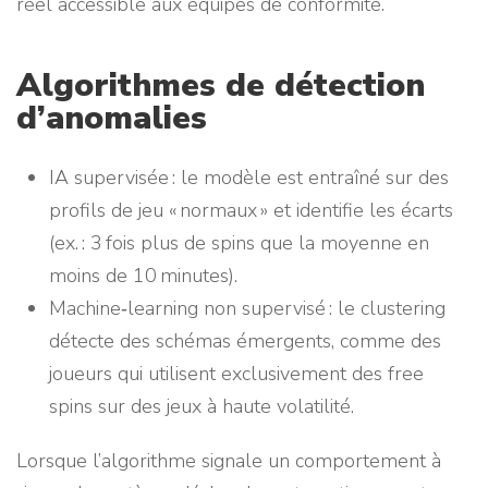
réel accessible aux équipes de conformité.
Algorithmes de détection
d’anomalies
IA supervisée : le modèle est entraîné sur des
profils de jeu « normaux » et identifie les écarts
(ex. : 3 fois plus de spins que la moyenne en
moins de 10 minutes).
Machine‑learning non supervisé : le clustering
détecte des schémas émergents, comme des
joueurs qui utilisent exclusivement des free
spins sur des jeux à haute volatilité.
Lorsque l’algorithme signale un comportement à