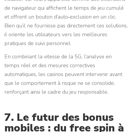
de navigateur qui affichent le temps de jeu cumulé
et offrent un bouton d’auto‑exclusion en un clic.
Bien qu’il ne fournisse pas directement ces solutions,
il oriente les utilisateurs vers les meilleures
pratiques de suivi personnel.
En combinant la vitesse de la 5G, l’analyse en
temps réel et des mesures correctives
automatiques, les casinos peuvent intervenir avant
que le comportement à risque ne se consolide,
renforçant ainsi le cadre du jeu responsable.
7. Le futur des bonus
mobiles : du free spin à