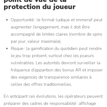
protection du joueur
Opportunité : le format ludique et immersif peut
augmenter l’engagement, mais il doit être
accompagné de limites claires (nombre de spins
par jour, valeur maximale).
Risque : la gamification du quotidien peut rendre
le jeu trop présent, surtout chez les joueurs
vulnérables. Les autorités devront surveiller la
fréquence d’apparition des bonus AR et imposer
des exigences de transparence similaires à
celles des offres traditionnelles.
En anticipant ces évolutions, les opérateurs peuvent
préparer des cadres de responsabilité : affichage