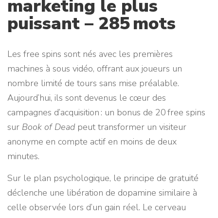
marketing le plus
puissant – 285 mots
Les free spins sont nés avec les premières
machines à sous vidéo, offrant aux joueurs un
nombre limité de tours sans mise préalable.
Aujourd’hui, ils sont devenus le cœur des
campagnes d’acquisition : un bonus de 20 free spins
sur
Book of Dead
peut transformer un visiteur
anonyme en compte actif en moins de deux
minutes.
Sur le plan psychologique, le principe de gratuité
déclenche une libération de dopamine similaire à
celle observée lors d’un gain réel. Le cerveau