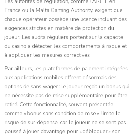
Les autorités de régulation, comme l’ARJEL en
France ou la Malta Gaming Authority, exigent que
chaque opérateur possède une licence incluant des
exigences strictes en matière de protection du
joueur. Les audits réguliers portent sur la capacité
du casino à détecter les comportements à risque et
à appliquer les mesures correctives.
Par ailleurs, les plateformes de paiement intégrées
aux applications mobiles offrent désormais des
options de sans wager : le joueur reçoit un bonus qui
ne nécessite pas de mise supplémentaire pour être
retiré. Cette fonctionnalité, souvent présentée
comme « bonus sans condition de mise », limite le
risque de sur‑dépense, car le joueur ne se sent pas
poussé à jouer davantage pour « débloquer » son