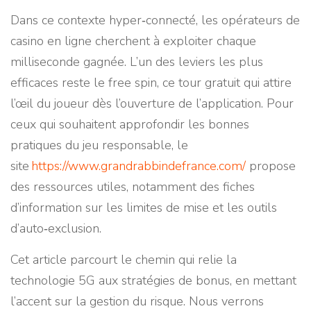
Dans ce contexte hyper‑connecté, les opérateurs de
casino en ligne cherchent à exploiter chaque
milliseconde gagnée. L’un des leviers les plus
efficaces reste le free spin, ce tour gratuit qui attire
l’œil du joueur dès l’ouverture de l’application. Pour
ceux qui souhaitent approfondir les bonnes
pratiques du jeu responsable, le
site
https://www.grandrabbindefrance.com/
propose
des ressources utiles, notamment des fiches
d’information sur les limites de mise et les outils
d’auto‑exclusion.
Cet article parcourt le chemin qui relie la
technologie 5G aux stratégies de bonus, en mettant
l’accent sur la gestion du risque. Nous verrons