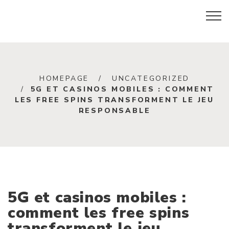
HOMEPAGE
UNCATEGORIZED
5G ET CASINOS MOBILES : COMMENT
LES FREE SPINS TRANSFORMENT LE JEU
RESPONSABLE
5G et casinos mobiles :
comment les free spins
transforment le jeu