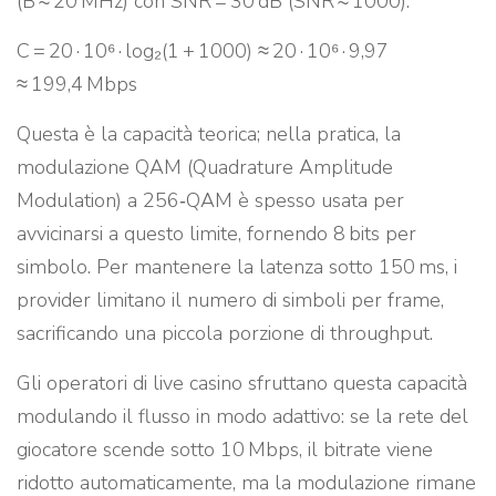
(B ≈ 20 MHz) con SNR = 30 dB (SNR ≈ 1000).
C = 20 · 10⁶ · log₂(1 + 1000) ≈ 20 · 10⁶ · 9,97
≈ 199,4 Mbps
Questa è la capacità teorica; nella pratica, la
modulazione QAM (Quadrature Amplitude
Modulation) a 256‑QAM è spesso usata per
avvicinarsi a questo limite, fornendo 8 bits per
simbolo. Per mantenere la latenza sotto 150 ms, i
provider limitano il numero di simboli per frame,
sacrificando una piccola porzione di throughput.
Gli operatori di live casino sfruttano questa capacità
modulando il flusso in modo adattivo: se la rete del
giocatore scende sotto 10 Mbps, il bitrate viene
ridotto automaticamente, ma la modulazione rimane