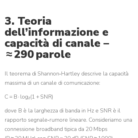
3. Teoria
dell’informazione e
capacità di canale –
≈ 290 parole
Il teorema di Shannon‑Hartley descrive la capacità
massima di un canale di comunicazione:
C = B · log₂(1 + SNR)
dove B è la larghezza di banda in Hz e SNR è il
rapporto segnale‑rumore lineare. Consideriamo una
connessione broadband tipica da 20 Mbps