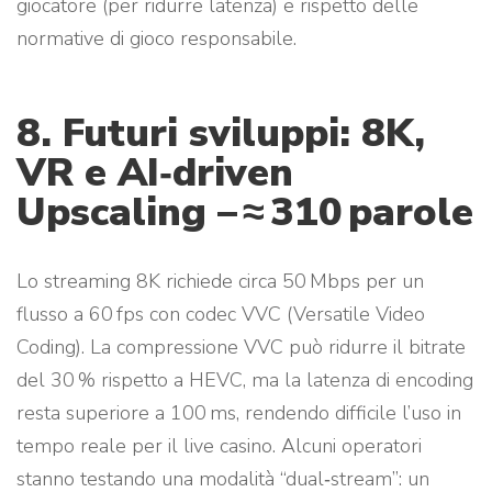
giocatore (per ridurre latenza) e rispetto delle
normative di gioco responsabile.
8. Futuri sviluppi: 8K,
VR e AI‑driven
Upscaling – ≈ 310 parole
Lo streaming 8K richiede circa 50 Mbps per un
flusso a 60 fps con codec VVC (Versatile Video
Coding). La compressione VVC può ridurre il bitrate
del 30 % rispetto a HEVC, ma la latenza di encoding
resta superiore a 100 ms, rendendo difficile l’uso in
tempo reale per il live casino. Alcuni operatori
stanno testando una modalità “dual‑stream”: un