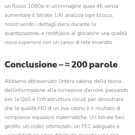
un flusso 1080p in un’immagine quasi 4K senza
aumentare il bitrate. L’AI analizza ogni blocco,
ricostruendo i dettagli persi durante la
quantizzazione, e restituisce al giocatore una qualità
visiva superiore con un carico di rete invariato.
Conclusione – ≈ 200 parole
Abbiamo attraversato l’intera catena, dalla teoria
dell’informazione alla correzione d’errore, passando
per la QoS e l’infrastruttura cloud, per dimostrare
che la qualità HD di un live casino è il risultato di
complesse equazioni matematiche. Un bitrate ben
gestito, un codec ottimizzato, un FEC adeguato e