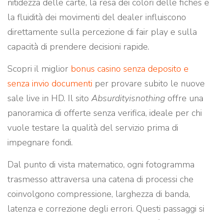
nitidezza delle carte, la resa dei colori delle fiches e
la fluidità dei movimenti del dealer influiscono
direttamente sulla percezione di fair play e sulla
capacità di prendere decisioni rapide.
Scopri il miglior
bonus casino senza deposito e
senza invio documenti
per provare subito le nuove
sale live in HD. Il sito
Absurdityisnothing
offre una
panoramica di offerte senza verifica, ideale per chi
vuole testare la qualità del servizio prima di
impegnare fondi.
Dal punto di vista matematico, ogni fotogramma
trasmesso attraversa una catena di processi che
coinvolgono compressione, larghezza di banda,
latenza e correzione degli errori. Questi passaggi si