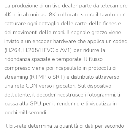
La produzione di un live dealer parte da telecamere
4K o, in alcuni casi, 8K, collocate sopra il tavolo per
catturare ogni dettaglio delle carte, delle fiches e
dei movimenti delle mani. Il segnale grezzo viene
inviato a un encoder hardware che applica un codec
(H.264, H.265/HEVC o AV1) per ridurre la
ridondanza spaziale e temporale. Il flusso
compresso viene poi incapsulato in protocolli di
streaming (RTMP o SRT) e distribuito attraverso
una rete CDN verso i giocatori. Sul dispositivo
dell’utente, il decoder ricostruisce i fotogrammi, li
passa alla GPU per il rendering e li visualizza in
pochi millisecondi.
Il bit‑rate determina la quantità di dati per secondo