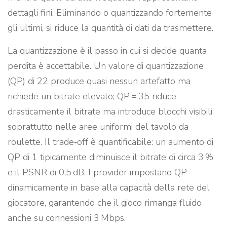
dettagli fini. Eliminando o quantizzando fortemente
gli ultimi, si riduce la quantità di dati da trasmettere.
La quantizzazione è il passo in cui si decide quanta
perdita è accettabile. Un valore di quantizzazione
(QP) di 22 produce quasi nessun artefatto ma
richiede un bitrate elevato; QP = 35 riduce
drasticamente il bitrate ma introduce blocchi visibili,
soprattutto nelle aree uniformi del tavolo da
roulette. Il trade‑off è quantificabile: un aumento di
QP di 1 tipicamente diminuisce il bitrate di circa 3 %
e il PSNR di 0,5 dB. I provider impostano QP
dinamicamente in base alla capacità della rete del
giocatore, garantendo che il gioco rimanga fluido
anche su connessioni 3 Mbps.