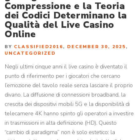
Compressione e la Teoria
dei Codici Determinano la
Qualità del Live Casino
Online
BY
CLASSIFIED2016
,
DECEMBER 30, 2025
,
UNCATEGORIZED
Negli ultimi cinque anni il live casino è diventato il
punto di riferimento per i giocatori che cercano
l’emozione del tavolo reale senza lasciare il proprio
divano. La diffusione di connessioni broadband, la
crescita dei dispositivi mobili 5G e la disponibilità di
telecamere 4K hanno spinto gli operatori a investire
in trasmissioni in alta definizione (HD). Questo
“cambio di paradigma” non è solo estetico: la