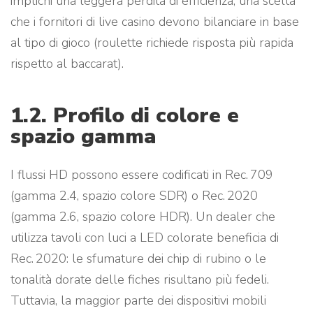
implichi una leggera perdita di efficienza, una scelta
che i fornitori di live casino devono bilanciare in base
al tipo di gioco (roulette richiede risposta più rapida
rispetto al baccarat).
1.2. Profilo di colore e
spazio gamma
I flussi HD possono essere codificati in Rec. 709
(gamma 2.4, spazio colore SDR) o Rec. 2020
(gamma 2.6, spazio colore HDR). Un dealer che
utilizza tavoli con luci a LED colorate beneficia di
Rec. 2020: le sfumature dei chip di rubino o le
tonalità dorate delle fiches risultano più fedeli.
Tuttavia, la maggior parte dei dispositivi mobili