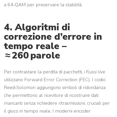
a 64‑QAM per preservare la stabilità.
4. Algoritmi di
correzione d’errore in
tempo reale –
≈ 260 parole
Per contrastare la perdita di pacchetti, i flussi live
utilizzano Forward Error Correction (FEC). I codici
Reed‑Solomon aggiungono simboli di ridondanza
che permettono al ricevitore di ricostruire dati
mancanti senza richiedere ritrasmissioni, cruciali per
il gioco in tempo reale. I moderni encoder