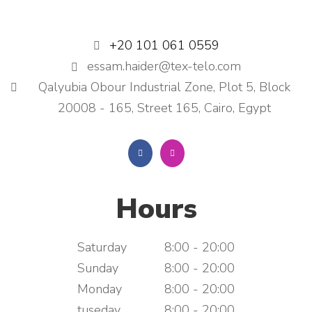
+20 101 061 0559
essam.haider@tex-telo.com
Qalyubia Obour Industrial Zone, Plot 5, Block
20008 - 165, Street 165, Cairo, Egypt
Hours
Saturday
8:00 - 20:00
Sunday
8:00 - 20:00
Monday
8:00 - 20:00
tuseday
8:00 - 20:00