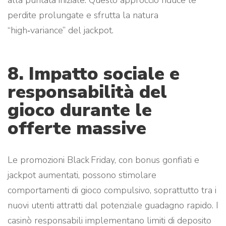
alla puntata iniziale. Questo approccio riduce le
perdite prolungate e sfrutta la natura
“high‑variance” del jackpot.
8. Impatto sociale e
responsabilità del
gioco durante le
offerte massive
Le promozioni Black Friday, con bonus gonfiati e
jackpot aumentati, possono stimolare
comportamenti di gioco compulsivo, soprattutto tra i
nuovi utenti attratti dal potenziale guadagno rapido. I
casinò responsabili implementano limiti di deposito