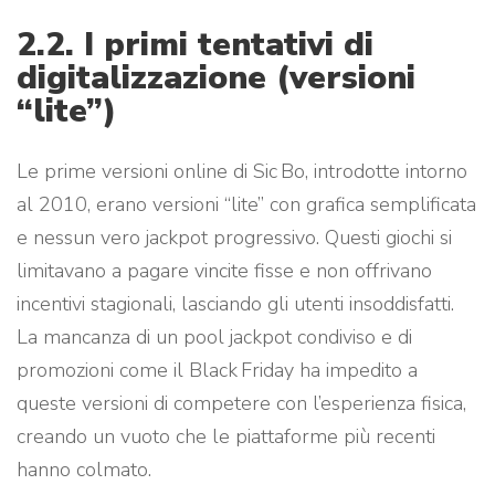
2.2. I primi tentativi di
digitalizzazione (versioni
“lite”)
Le prime versioni online di Sic Bo, introdotte intorno
al 2010, erano versioni “lite” con grafica semplificata
e nessun vero jackpot progressivo. Questi giochi si
limitavano a pagare vincite fisse e non offrivano
incentivi stagionali, lasciando gli utenti insoddisfatti.
La mancanza di un pool jackpot condiviso e di
promozioni come il Black Friday ha impedito a
queste versioni di competere con l’esperienza fisica,
creando un vuoto che le piattaforme più recenti
hanno colmato.