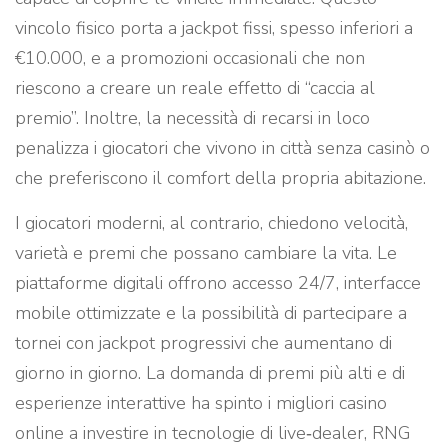
vincolo fisico porta a jackpot fissi, spesso inferiori a
€10.000, e a promozioni occasionali che non
riescono a creare un reale effetto di “caccia al
premio”. Inoltre, la necessità di recarsi in loco
penalizza i giocatori che vivono in città senza casinò o
che preferiscono il comfort della propria abitazione.
I giocatori moderni, al contrario, chiedono velocità,
varietà e premi che possano cambiare la vita. Le
piattaforme digitali offrono accesso 24/7, interfacce
mobile ottimizzate e la possibilità di partecipare a
tornei con jackpot progressivi che aumentano di
giorno in giorno. La domanda di premi più alti e di
esperienze interattive ha spinto i migliori casino
online a investire in tecnologie di live‑dealer, RNG