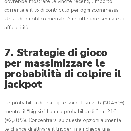
dovrebbe mostrare le vincite recenti, l’importo
corrente e il % di contributo per ogni scommessa.
Un audit pubblico mensile è un ulteriore segnale di
affidabilità.
7. Strategie di gioco
per massimizzare le
probabilità di colpire il
jackpot
Le probabilità di una triple sono 1 su 216 (≈0,46 %),
mentre il “big‑six” ha una probabilità di 6 su 216
(≈2,78 %). Concentrarsi su queste opzioni aumenta
le chance di attivare il trigger, ma richiede una