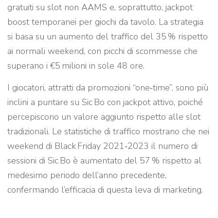
gratuiti su slot non AAMS e, soprattutto, jackpot
boost temporanei per giochi da tavolo. La strategia
si basa su un aumento del traffico del 35 % rispetto
ai normali weekend, con picchi di scommesse che
superano i €5 milioni in sole 48 ore.
I giocatori, attratti da promozioni “one‑time”, sono più
inclini a puntare su Sic Bo con jackpot attivo, poiché
percepiscono un valore aggiunto rispetto alle slot
tradizionali. Le statistiche di traffico mostrano che nei
weekend di Black Friday 2021‑2023 il numero di
sessioni di Sic Bo è aumentato del 57 % rispetto al
medesimo periodo dell’anno precedente,
confermando l’efficacia di questa leva di marketing.