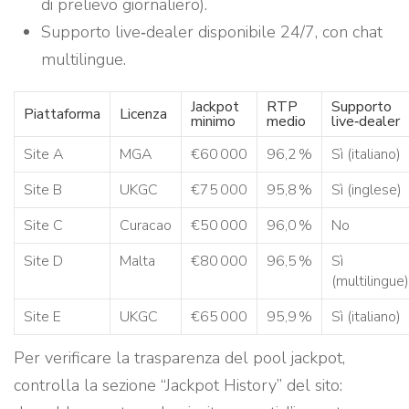
di prelievo giornaliero).
Supporto live‑dealer disponibile 24/7, con chat
multilingue.
Jackpot
RTP
Supporto
Piattaforma
Licenza
minimo
medio
live‑dealer
Site A
MGA
€60 000
96,2 %
Sì (italiano)
Site B
UKGC
€75 000
95,8 %
Sì (inglese)
Site C
Curacao
€50 000
96,0 %
No
Site D
Malta
€80 000
96,5 %
Sì
(multilingue)
Site E
UKGC
€65 000
95,9 %
Sì (italiano)
Per verificare la trasparenza del pool jackpot,
controlla la sezione “Jackpot History” del sito: