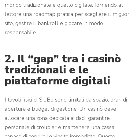
mondo tradizionale e quello digitale, fornendo al
lettore una roadmap pratica per scegliere il miglior
sito, gestire il bankroll e giocare in modo
responsabile.
2. Il “gap” tra i casinò
tradizionali e le
piattaforme digitali
I tavoli fisici di Sic Bo sono limitati da spazio, orari di
apertura e budget di gestione. Un casinò deve
allocare una zona dedicata ai dadi, garantire
personale di croupier e mantenere una cassa
capace di coprire le vincite immediate. Questo