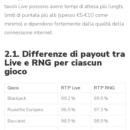
tavoli Live possono avere tempi di attesa più lunghi,
limiti di puntata più alti (spesso €5‑€10 come
minimo) e dipendono fortemente dalla qualità della
connessione internet.
2.1. Differenze di payout tra
Live e RNG per ciascun
gioco
Gioco
RTP Live
RTP RNG
Blackjack
99,2 %
99,5 %
Roulette Europea
96,5 %
97,3 %
Baccarat
98,5 %
98,9 %