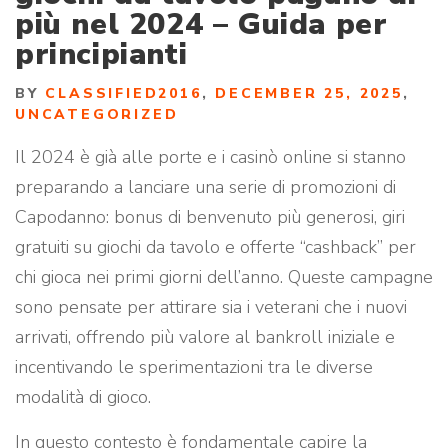
più nel 2024 – Guida per
principianti
BY
CLASSIFIED2016
,
DECEMBER 25, 2025
,
UNCATEGORIZED
Il 2024 è già alle porte e i casinò online si stanno
preparando a lanciare una serie di promozioni di
Capodanno: bonus di benvenuto più generosi, giri
gratuiti su giochi da tavolo e offerte “cashback” per
chi gioca nei primi giorni dell’anno. Queste campagne
sono pensate per attirare sia i veterani che i nuovi
arrivati, offrendo più valore al bankroll iniziale e
incentivando le sperimentazioni tra le diverse
modalità di gioco.
In questo contesto è fondamentale capire la