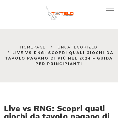
HOMEPAGE
UNCATEGORIZED
LIVE VS RNG: SCOPRI QUALI GIOCHI DA
TAVOLO PAGANO DI PIÙ NEL 2024 – GUIDA
PER PRINCIPIANTI
Live vs RNG: Scopri quali
giochi da tavolo pagano di