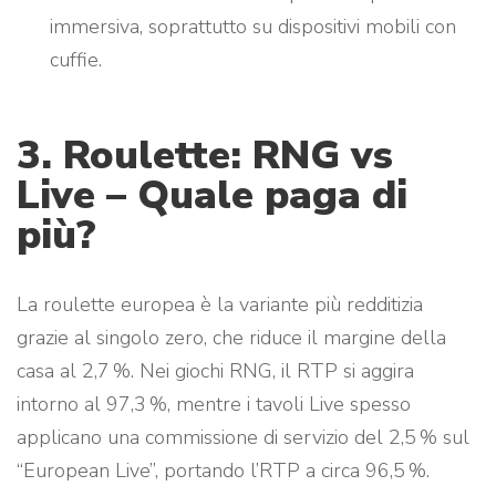
immersiva, soprattutto su dispositivi mobili con
cuffie.
3. Roulette: RNG vs
Live – Quale paga di
più?
La roulette europea è la variante più redditizia
grazie al singolo zero, che riduce il margine della
casa al 2,7 %. Nei giochi RNG, il RTP si aggira
intorno al 97,3 %, mentre i tavoli Live spesso
applicano una commissione di servizio del 2,5 % sul
“European Live”, portando l’RTP a circa 96,5 %.