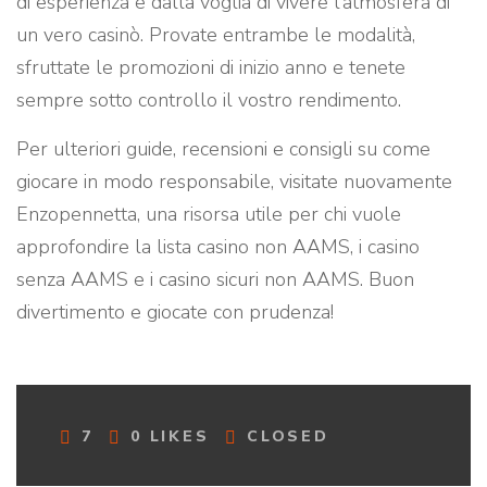
di esperienza e dalla voglia di vivere l’atmosfera di
un vero casinò. Provate entrambe le modalità,
sfruttate le promozioni di inizio anno e tenete
sempre sotto controllo il vostro rendimento.
Per ulteriori guide, recensioni e consigli su come
giocare in modo responsabile, visitate nuovamente
Enzopennetta, una risorsa utile per chi vuole
approfondire la lista casino non AAMS, i casino
senza AAMS e i casino sicuri non AAMS. Buon
divertimento e giocate con prudenza!
C
7
0
LIKES
CLOSED
O
M