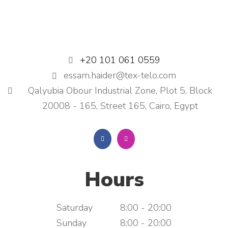
+20 101 061 0559
essam.haider@tex-telo.com
Qalyubia Obour Industrial Zone, Plot 5, Block
20008 - 165, Street 165, Cairo, Egypt
Hours
Saturday
8:00 - 20:00
Sunday
8:00 - 20:00