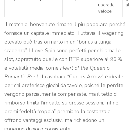
upgrade
al
veloce
Il match di benvenuto rimane il più popolare perché
fornisce un capitale immediato. Tuttavia, il wagering
elevato può trasformarlo in un “bonus a lunga
scadenza”. I Love‑Spin sono perfetti per chi ama le
slot, soprattutto quelle con RTP superiore al 96 %
e volatilità media, come
Heart of the Queen
o
Romantic Reel
. Il cashback “Cupid’s Arrow” è ideale
per chi preferisce giochi da tavolo, poiché le perdite
vengono parzialmente compensate, ma il tetto di
rimborso limita l’impatto su grosse sessioni. Infine, i
premi fedeltà “coppia” premiano la costanza e
offrono vantaggi esclusivi, ma richiedono un
impegno di gioco consistente.