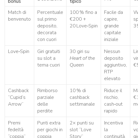
bonus
tipico
Match di
Percentuale
100 % fino a
Facile da
W
benvenuto
sul primo
€200 +
capire,
s
deposito,
20 Love‑Spin
grande
3
decorata
capitale
con cuori
iniziale
Love‑Spin
Giri gratuiti
30 giri su
Nessun
Li
su slot a
Heart of the
deposito
vi
tema cuori
Queen
aggiuntivo,
€
RTP
elevato
Cashback
Rimborso
10 % di
Riduce il
M
“Cupid’s
parziale
cashback
rischio,
€
Arrow”
delle
settimanale
cash‑out
m
perdite
rapido
Premi
Punti extra
2× punti su
Incentiva
Ri
fedeltà
per giochi in
slot “Love
la
vo
“coppia”
coppia
Story”
continuità,
g