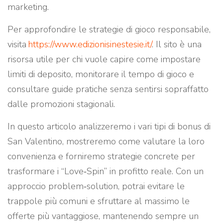
marketing.
Per approfondire le strategie di gioco responsabile,
visita
https://www.edizionisinestesie.it/
. Il sito è una
risorsa utile per chi vuole capire come impostare
limiti di deposito, monitorare il tempo di gioco e
consultare guide pratiche senza sentirsi sopraffatto
dalle promozioni stagionali.
In questo articolo analizzeremo i vari tipi di bonus di
San Valentino, mostreremo come valutare la loro
convenienza e forniremo strategie concrete per
trasformare i “Love‑Spin” in profitto reale. Con un
approccio problem‑solution, potrai evitare le
trappole più comuni e sfruttare al massimo le
offerte più vantaggiose, mantenendo sempre un