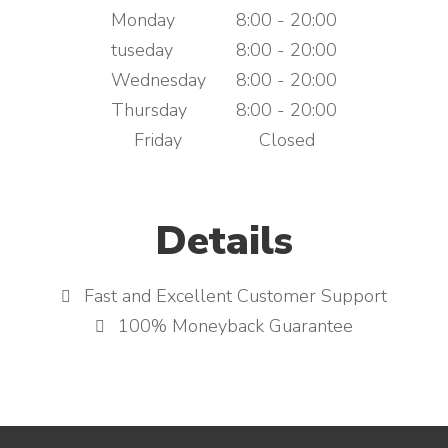
Monday
8:00 - 20:00
tuseday
8:00 - 20:00
Wednesday
8:00 - 20:00
Thursday
8:00 - 20:00
Friday
Closed
Details
Fast and Excellent Customer Support
100% Moneyback Guarantee