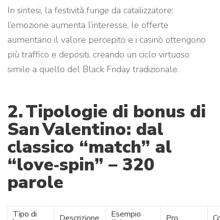
In sintesi, la festività funge da catalizzatore:
l’emozione aumenta l’interesse, le offerte
aumentano il valore percepito e i casinò ottengono
più traffico e depositi, creando un ciclo virtuoso
simile a quello del Black Friday tradizionale.
2. Tipologie di bonus di
San Valentino: dal
classico “match” al
“love‑spin” – 320
parole
Tipo di
Esempio
Descrizione
Pro
C