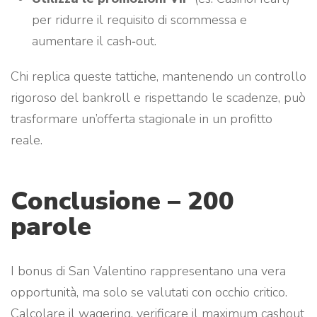
per ridurre il requisito di scommessa e
aumentare il cash‑out.
Chi replica queste tattiche, mantenendo un controllo
rigoroso del bankroll e rispettando le scadenze, può
trasformare un’offerta stagionale in un profitto
reale.
Conclusione – 200
parole
I bonus di San Valentino rappresentano una vera
opportunità, ma solo se valutati con occhio critico.
Calcolare il wagering, verificare il maximum cashout