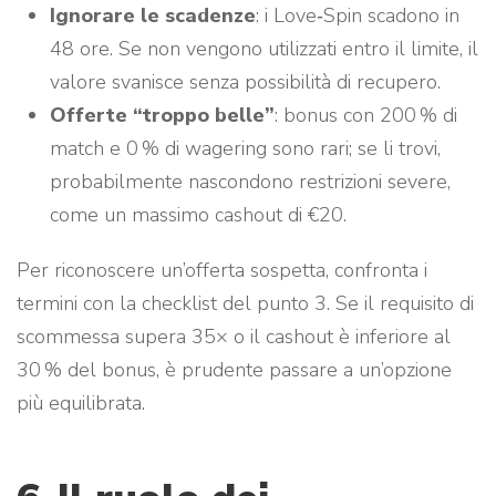
Ignorare le scadenze
: i Love‑Spin scadono in
48 ore. Se non vengono utilizzati entro il limite, il
valore svanisce senza possibilità di recupero.
Offerte “troppo belle”
: bonus con 200 % di
match e 0 % di wagering sono rari; se li trovi,
probabilmente nascondono restrizioni severe,
come un massimo cashout di €20.
Per riconoscere un’offerta sospetta, confronta i
termini con la checklist del punto 3. Se il requisito di
scommessa supera 35× o il cashout è inferiore al
30 % del bonus, è prudente passare a un’opzione
più equilibrata.