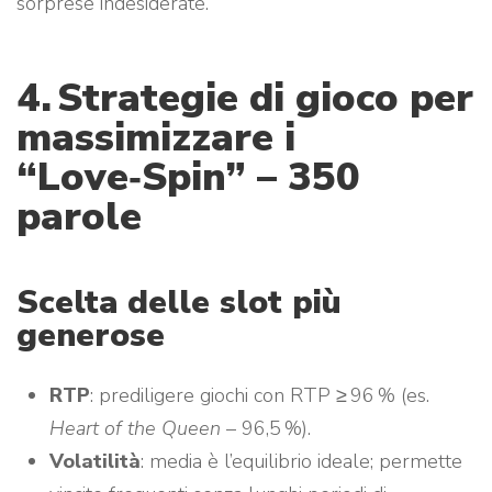
sorprese indesiderate.
4. Strategie di gioco per
massimizzare i
“Love‑Spin” – 350
parole
Scelta delle slot più
generose
RTP
: prediligere giochi con RTP ≥ 96 % (es.
Heart of the Queen
– 96,5 %).
Volatilità
: media è l’equilibrio ideale; permette