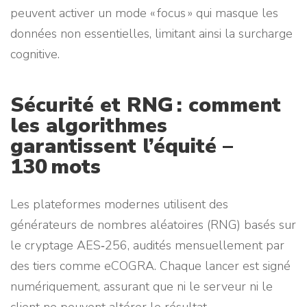
peuvent activer un mode « focus » qui masque les
données non essentielles, limitant ainsi la surcharge
cognitive.
Sécurité et RNG : comment
les algorithmes
garantissent l’équité –
130 mots
Les plateformes modernes utilisent des
générateurs de nombres aléatoires (RNG) basés sur
le cryptage AES‑256, audités mensuellement par
des tiers comme eCOGRA. Chaque lancer est signé
numériquement, assurant que ni le serveur ni le