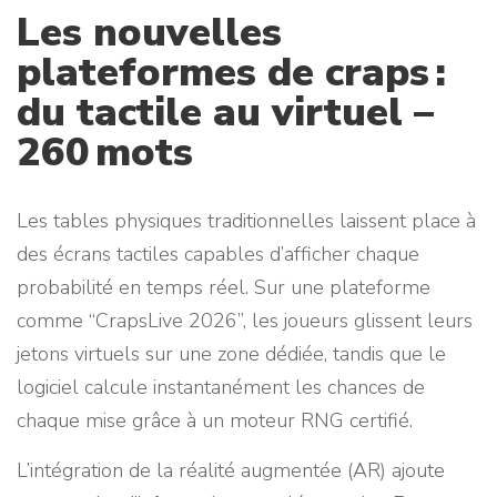
Les nouvelles
plateformes de craps :
du tactile au virtuel –
260 mots
Les tables physiques traditionnelles laissent place à
des écrans tactiles capables d’afficher chaque
probabilité en temps réel. Sur une plateforme
comme “CrapsLive 2026”, les joueurs glissent leurs
jetons virtuels sur une zone dédiée, tandis que le
logiciel calcule instantanément les chances de
chaque mise grâce à un moteur RNG certifié.
L’intégration de la réalité augmentée (AR) ajoute