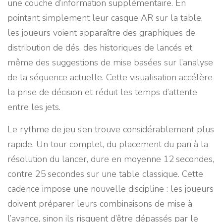
une couche d’information supplémentaire. En
pointant simplement leur casque AR sur la table,
les joueurs voient apparaître des graphiques de
distribution de dés, des historiques de lancés et
même des suggestions de mise basées sur l’analyse
de la séquence actuelle. Cette visualisation accélère
la prise de décision et réduit les temps d’attente
entre les jets.
Le rythme de jeu s’en trouve considérablement plus
rapide. Un tour complet, du placement du pari à la
résolution du lancer, dure en moyenne 12 secondes,
contre 25 secondes sur une table classique. Cette
cadence impose une nouvelle discipline : les joueurs
doivent préparer leurs combinaisons de mise à
l’avance, sinon ils risquent d’être dépassés par le