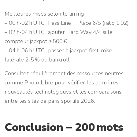
Meilleures mises selon le timing
– 00 h‑02 h UTC : Pass Line + Place 6/8 (ratio 1,02).
– 02 h‑04 h UTC : ajouter Hard Way 4/4 si le
compteur jackpot ≥ 500 €.
– 04 h‑06 h UTC : passer à jackpot‑first, mise
latérale 2‑5 % du bankroll.
Consultez régulièrement des ressources neutres
comme Photo Libre pour vérifier les dernières
nouveautés technologiques et les comparaisons
entre les sites de paris sportifs 2026.
Conclusion – 200 mots