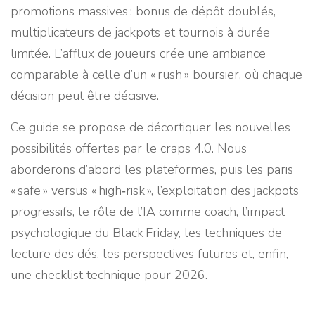
promotions massives : bonus de dépôt doublés,
multiplicateurs de jackpots et tournois à durée
limitée. L’afflux de joueurs crée une ambiance
comparable à celle d’un « rush » boursier, où chaque
décision peut être décisive.
Ce guide se propose de décortiquer les nouvelles
possibilités offertes par le craps 4.0. Nous
aborderons d’abord les plateformes, puis les paris
« safe » versus « high‑risk », l’exploitation des jackpots
progressifs, le rôle de l’IA comme coach, l’impact
psychologique du Black Friday, les techniques de
lecture des dés, les perspectives futures et, enfin,
une checklist technique pour 2026.