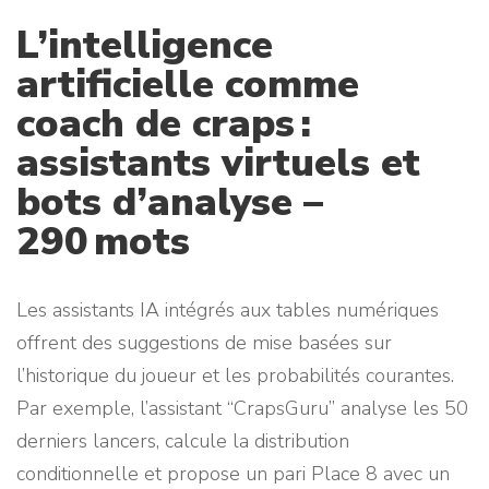
L’intelligence
artificielle comme
coach de craps :
assistants virtuels et
bots d’analyse –
290 mots
Les assistants IA intégrés aux tables numériques
offrent des suggestions de mise basées sur
l’historique du joueur et les probabilités courantes.
Par exemple, l’assistant “CrapsGuru” analyse les 50
derniers lancers, calcule la distribution
conditionnelle et propose un pari Place 8 avec un