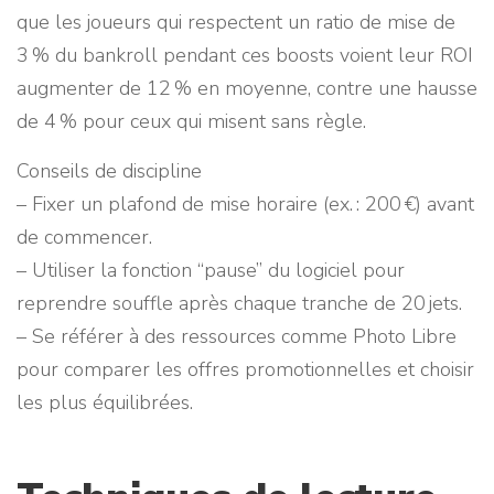
que les joueurs qui respectent un ratio de mise de
3 % du bankroll pendant ces boosts voient leur ROI
augmenter de 12 % en moyenne, contre une hausse
de 4 % pour ceux qui misent sans règle.
Conseils de discipline
– Fixer un plafond de mise horaire (ex. : 200 €) avant
de commencer.
– Utiliser la fonction “pause” du logiciel pour
reprendre souffle après chaque tranche de 20 jets.
– Se référer à des ressources comme Photo Libre
pour comparer les offres promotionnelles et choisir
les plus équilibrées.