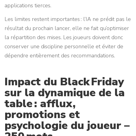
applications tierces.
Les limites restent importantes : l’IA ne prédit pas le
résultat du prochain lancer, elle ne fait qu’optimiser
la répartition des mises. Les joueurs doivent donc
conserver une discipline personnelle et éviter de
dépendre entièrement des recommandations.
Impact du Black Friday
sur la dynamique de la
table : afflux,
promotions et
psychologie du joueur –