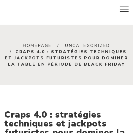
HOMEPAGE
UNCATEGORIZED
CRAPS 4.0 : STRATÉGIES TECHNIQUES
ET JACKPOTS FUTURISTES POUR DOMINER
LA TABLE EN PÉRIODE DE BLACK FRIDAY
Craps 4.0 : stratégies
techniques et jackpots
futuristes pour dominer la