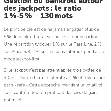
Gestion du bankroll autour
des jackpots : le ratio
1 %‑5 % – 130 mots
Le principe clé est de ne jamais engager plus de
5 % du bankroll total sur un seul tour de jackpot.
Une répartition typique : 1 % sur le Pass Line, 2 %
sur Place 6/8, 2 % sur les paris latéraux pendant le
mode jackpot‑first.
Si le jackpot n’est pas atteint après trois cycles de
30 jets, réduire la mise latérale à 1 % et revenir aux
paris « safe ». Cette approche maintient la volatilité
sous contrôle tout en profitant des pics de gains
potentiels.