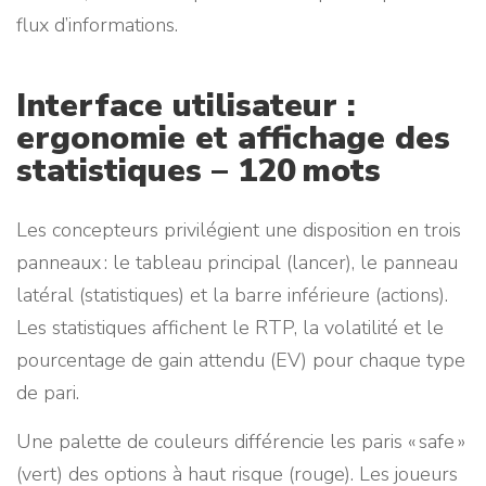
flux d’informations.
Interface utilisateur :
ergonomie et affichage des
statistiques – 120 mots
Les concepteurs privilégient une disposition en trois
panneaux : le tableau principal (lancer), le panneau
latéral (statistiques) et la barre inférieure (actions).
Les statistiques affichent le RTP, la volatilité et le
pourcentage de gain attendu (EV) pour chaque type
de pari.
Une palette de couleurs différencie les paris « safe »
(vert) des options à haut risque (rouge). Les joueurs