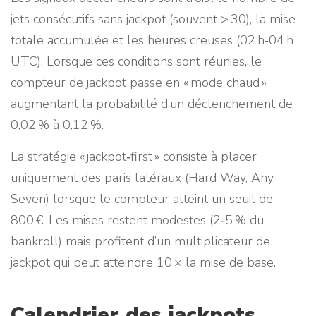
jets consécutifs sans jackpot (souvent > 30), la mise
totale accumulée et les heures creuses (02 h‑04 h
UTC). Lorsque ces conditions sont réunies, le
compteur de jackpot passe en « mode chaud »,
augmentant la probabilité d’un déclenchement de
0,02 % à 0,12 %.
La stratégie « jackpot‑first » consiste à placer
uniquement des paris latéraux (Hard Way, Any
Seven) lorsque le compteur atteint un seuil de
800 €. Les mises restent modestes (2‑5 % du
bankroll) mais profitent d’un multiplicateur de
jackpot qui peut atteindre 10 × la mise de base.
Calendrier des jackpots