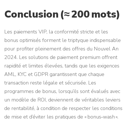
Conclusion (≈ 200 mots)
Les paiements VIP, la conformité stricte et les
bonus optimisés forment le triptyque indispensable
pour profiter pleinement des offres du Nouvel An
2024. Les solutions de paiement premium offrent
rapidité et limites élevées, tandis que les exigences
AML, KYC et GDPR garantissent que chaque
transaction reste légale et sécurisée. Les
programmes de bonus, lorsqu’ils sont évalués avec
un modèle de ROI, deviennent de véritables leviers
de rentabilité, à condition de respecter les conditions
de mise et d’éviter les pratiques de « bonus‑wash ».