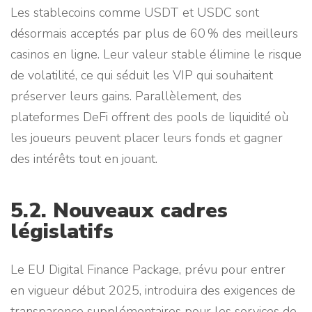
Les stablecoins comme USDT et USDC sont
désormais acceptés par plus de 60 % des meilleurs
casinos en ligne. Leur valeur stable élimine le risque
de volatilité, ce qui séduit les VIP qui souhaitent
préserver leurs gains. Parallèlement, des
plateformes DeFi offrent des pools de liquidité où
les joueurs peuvent placer leurs fonds et gagner
des intérêts tout en jouant.
5.2. Nouveaux cadres
législatifs
Le EU Digital Finance Package, prévu pour entrer
en vigueur début 2025, introduira des exigences de
transparence supplémentaires pour les services de