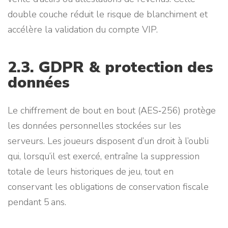
double couche réduit le risque de blanchiment et
accélère la validation du compte VIP.
2.3. GDPR & protection des
données
Le chiffrement de bout en bout (AES‑256) protège
les données personnelles stockées sur les
serveurs. Les joueurs disposent d’un droit à l’oubli
qui, lorsqu’il est exercé, entraîne la suppression
totale de leurs historiques de jeu, tout en
conservant les obligations de conservation fiscale
pendant 5 ans.