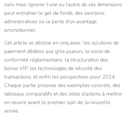
sans mise. Ignorer l’une ou l’autre de ces dimensions
peut entraîner le gel de fonds, des sanctions
administratives ou la perte d’un avantage
promotionnel.
Cet article se décline en cinq axes : les solutions de
paiement dédiées aux gros joueurs, le socle de
conformité réglementaire, la structuration des
bonus VIP, les technologies de sécurité des
transactions, et enfin les perspectives pour 2024.
Chaque partie propose des exemples concrets, des
tableaux comparatifs et des listes d’actions à mettre
en œuvre avant le premier spin de la nouvelle
année.