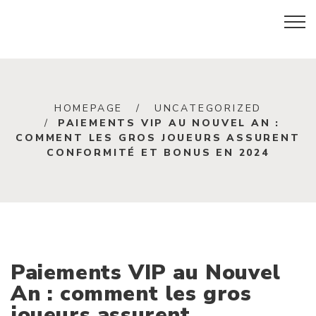
HOMEPAGE
UNCATEGORIZED
PAIEMENTS VIP AU NOUVEL AN :
COMMENT LES GROS JOUEURS ASSURENT
CONFORMITÉ ET BONUS EN 2024
Paiements VIP au Nouvel
An : comment les gros
joueurs assurent