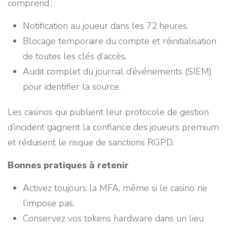
comprend :
Notification au joueur dans les 72 heures.
Blocage temporaire du compte et réinitialisation
de toutes les clés d’accès.
Audit complet du journal d’événements (SIEM)
pour identifier la source.
Les casinos qui publient leur protocole de gestion
d’incident gagnent la confiance des joueurs premium
et réduisent le risque de sanctions RGPD.
Bonnes pratiques à retenir
Activez toujours la MFA, même si le casino ne
l’impose pas.
Conservez vos tokens hardware dans un lieu