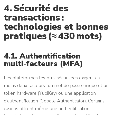
4. Sécurité des
transactions :
technologies et bonnes
pratiques (≈ 430 mots)
4.1. Authentification
multi‑facteurs (MFA)
Les plateformes les plus sécurisées exigent au
moins deux facteurs : un mot de passe unique et un
token hardware (YubiKey) ou une application
d’authentification (Google Authenticator). Certains
casinos offrent même une authentification