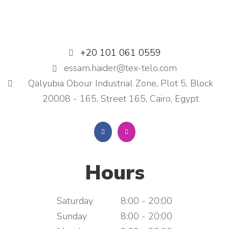
+20 101 061 0559
essam.haider@tex-telo.com
Qalyubia Obour Industrial Zone, Plot 5, Block
20008 - 165, Street 165, Cairo, Egypt
Hours
Saturday
8:00 - 20:00
Sunday
8:00 - 20:00