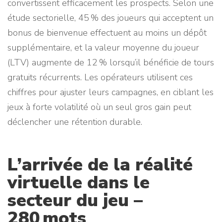
convertissent efficacement les prospects. Selon une
étude sectorielle, 45 % des joueurs qui acceptent un
bonus de bienvenue effectuent au moins un dépôt
supplémentaire, et la valeur moyenne du joueur
(LTV) augmente de 12 % lorsqu’il bénéficie de tours
gratuits récurrents. Les opérateurs utilisent ces
chiffres pour ajuster leurs campagnes, en ciblant les
jeux à forte volatilité où un seul gros gain peut
déclencher une rétention durable.
L’arrivée de la réalité
virtuelle dans le
secteur du jeu –
280 mots