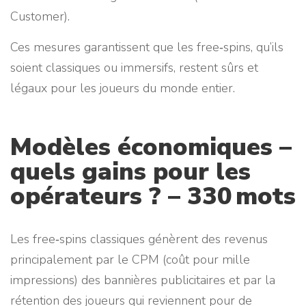
Customer).
Ces mesures garantissent que les free‑spins, qu’ils
soient classiques ou immersifs, restent sûrs et
légaux pour les joueurs du monde entier.
Modèles économiques –
quels gains pour les
opérateurs ? – 330 mots
Les free‑spins classiques génèrent des revenus
principalement par le CPM (coût pour mille
impressions) des bannières publicitaires et par la
rétention des joueurs qui reviennent pour de