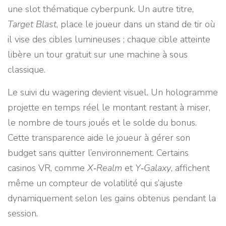
une slot thématique cyberpunk. Un autre titre,
Target Blast
, place le joueur dans un stand de tir où
il vise des cibles lumineuses ; chaque cible atteinte
libère un tour gratuit sur une machine à sous
classique.
Le suivi du wagering devient visuel. Un hologramme
projette en temps réel le montant restant à miser,
le nombre de tours joués et le solde du bonus.
Cette transparence aide le joueur à gérer son
budget sans quitter l’environnement. Certains
casinos VR, comme
X‑Realm
et
Y‑Galaxy
, affichent
même un compteur de volatilité qui s’ajuste
dynamiquement selon les gains obtenus pendant la
session.