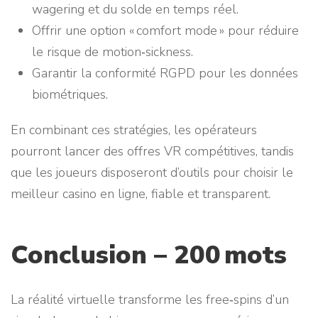
wagering et du solde en temps réel.
Offrir une option « comfort mode » pour réduire
le risque de motion‑sickness.
Garantir la conformité RGPD pour les données
biométriques.
En combinant ces stratégies, les opérateurs
pourront lancer des offres VR compétitives, tandis
que les joueurs disposeront d’outils pour choisir le
meilleur casino en ligne, fiable et transparent.
Conclusion – 200 mots
La réalité virtuelle transforme les free‑spins d’un