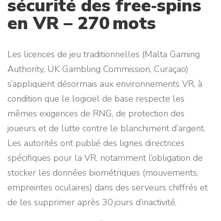
sécurité des free‑spins
en VR – 270 mots
Les licences de jeu traditionnelles (Malta Gaming
Authority, UK Gambling Commission, Curaçao)
s’appliquent désormais aux environnements VR, à
condition que le logiciel de base respecte les
mêmes exigences de RNG, de protection des
joueurs et de lutte contre le blanchiment d’argent.
Les autorités ont publié des lignes directrices
spécifiques pour la VR, notamment l’obligation de
stocker les données biométriques (mouvements,
empreintes oculaires) dans des serveurs chiffrés et
de les supprimer après 30 jours d’inactivité.