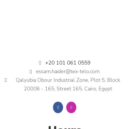
+20 101 061 0559
essam.haider@tex-telo.com
Qalyubia Obour Industrial Zone, Plot 5, Block
20008 - 165, Street 165, Cairo, Egypt