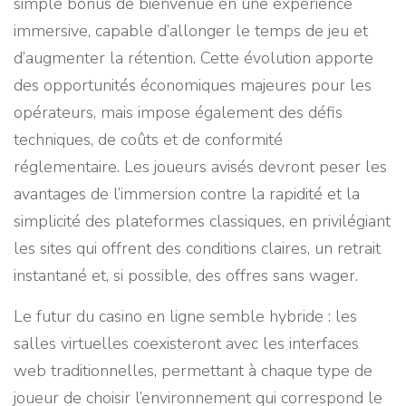
simple bonus de bienvenue en une expérience
immersive, capable d’allonger le temps de jeu et
d’augmenter la rétention. Cette évolution apporte
des opportunités économiques majeures pour les
opérateurs, mais impose également des défis
techniques, de coûts et de conformité
réglementaire. Les joueurs avisés devront peser les
avantages de l’immersion contre la rapidité et la
simplicité des plateformes classiques, en privilégiant
les sites qui offrent des conditions claires, un retrait
instantané et, si possible, des offres sans wager.
Le futur du casino en ligne semble hybride : les
salles virtuelles coexisteront avec les interfaces
web traditionnelles, permettant à chaque type de
joueur de choisir l’environnement qui correspond le