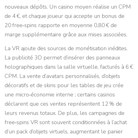
nouveaux dépôts. Un casino moyen réalise un CPM
de 4 €, et chaque joueur qui accepte un bonus de
20 free‑spins rapporte en moyenne 0,80 € de
marge supplémentaire grâce aux mises associées.
La VR ajoute des sources de monétisation inédites.
La publicité 3D permet d’insérer des panneaux
holographiques dans la salle virtuelle, facturés à 6 €
CPM. La vente d’avatars personnalisés, d’objets
décoratifs et de skins pour les tables de jeu crée
une micro‑économie interne ; certains casinos
déclarent que ces ventes représentent 12 % de
leurs revenus totaux. De plus, les campagnes de
free‑spins VR sont souvent conditionnées à l’achat
d’un pack d’objets virtuels, augmentant le panier