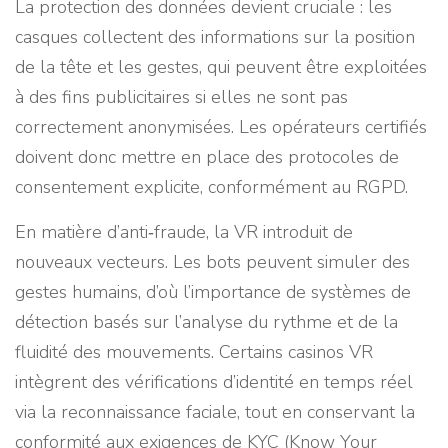
La protection des données devient cruciale : les
casques collectent des informations sur la position
de la tête et les gestes, qui peuvent être exploitées
à des fins publicitaires si elles ne sont pas
correctement anonymisées. Les opérateurs certifiés
doivent donc mettre en place des protocoles de
consentement explicite, conformément au RGPD.
En matière d’anti‑fraude, la VR introduit de
nouveaux vecteurs. Les bots peuvent simuler des
gestes humains, d’où l’importance de systèmes de
détection basés sur l’analyse du rythme et de la
fluidité des mouvements. Certains casinos VR
intègrent des vérifications d’identité en temps réel
via la reconnaissance faciale, tout en conservant la
conformité aux exigences de KYC (Know Your