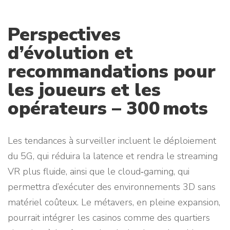
Perspectives
d’évolution et
recommandations pour
les joueurs et les
opérateurs – 300 mots
Les tendances à surveiller incluent le déploiement
du 5G, qui réduira la latence et rendra le streaming
VR plus fluide, ainsi que le cloud‑gaming, qui
permettra d’exécuter des environnements 3D sans
matériel coûteux. Le métavers, en pleine expansion,
pourrait intégrer les casinos comme des quartiers