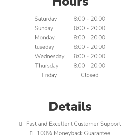
Hours
Saturday
8:00 - 20:00
Sunday
8:00 - 20:00
Monday
8:00 - 20:00
tuseday
8:00 - 20:00
Wednesday
8:00 - 20:00
Thursday
8:00 - 20:00
Friday
Closed
Details
Fast and Excellent Customer Support
100% Moneyback Guarantee