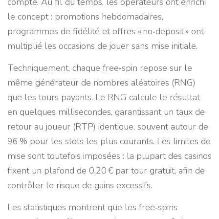
compte. Au fil du temps, les opérateurs ont enrichi
le concept : promotions hebdomadaires,
programmes de fidélité et offres « no‑deposit » ont
multiplié les occasions de jouer sans mise initiale.
Techniquement, chaque free‑spin repose sur le
même générateur de nombres aléatoires (RNG)
que les tours payants. Le RNG calcule le résultat
en quelques millisecondes, garantissant un taux de
retour au joueur (RTP) identique, souvent autour de
96 % pour les slots les plus courants. Les limites de
mise sont toutefois imposées : la plupart des casinos
fixent un plafond de 0,20 € par tour gratuit, afin de
contrôler le risque de gains excessifs.
Les statistiques montrent que les free‑spins