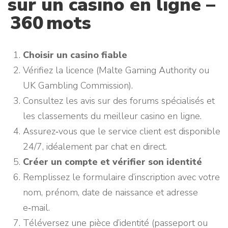
sur un casino en ligne –
360 mots
Choisir un casino fiable
Vérifiez la licence (Malte Gaming Authority ou
UK Gambling Commission).
Consultez les avis sur des forums spécialisés et
les classements du meilleur casino en ligne.
Assurez‑vous que le service client est disponible
24/7, idéalement par chat en direct.
Créer un compte et vérifier son identité
Remplissez le formulaire d’inscription avec votre
nom, prénom, date de naissance et adresse
e‑mail.
Téléversez une pièce d’identité (passeport ou