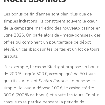
Les bonus de fin d’année sont bien plus que de
simples incitations : ils constituent souvent le cœur
de la campagne marketing des nouveaux casinos en
ligne 2026. On parle alors de « mega‑bonuses », des
offres qui combinent un pourcentage de dépôt
élevé, un cashback sur les pertes et un lot de tours
gratuits.
Par exemple, le casino StarLight propose un bonus
de 200 % jusqu’à 500 €, accompagné de 50 tours
gratuits sur le slot
Santa’s Fortune
. Le principe est
simple : le joueur dépose 100 €, le casino crédite
300 € (200 % de bonus) et ajoute les tours. En plus,
chaque mise perdue pendant la période de