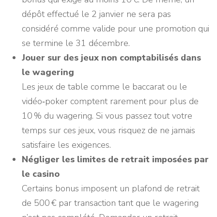
dépôt effectué le 2 janvier ne sera pas
considéré comme valide pour une promotion qui
se termine le 31 décembre.
Jouer sur des jeux non comptabilisés dans
le wagering
Les jeux de table comme le baccarat ou le
vidéo‑poker comptent rarement pour plus de
10 % du wagering. Si vous passez tout votre
temps sur ces jeux, vous risquez de ne jamais
satisfaire les exigences.
Négliger les limites de retrait imposées par
le casino
Certains bonus imposent un plafond de retrait
de 500 € par transaction tant que le wagering