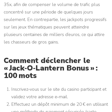
35x, afin de compenser le volume de trafic plus
concentré sur une période de quelques jours
seulement. En contrepartie, les jackpots progressifs
sur les jeux thématiques peuvent atteindre
plusieurs centaines de milliers d’euros, ce qui attire
les chasseurs de gros gains.
Comment déclencher le
« Jack‑O‑Lantern Bonus » :
100 mots
Inscrivez‑vous sur le site du casino participant et
validez votre adresse e‑mail.
Effectuez un dépôt minimum de 20 € en utilisant
une méthode de paiement sécurisée (carte