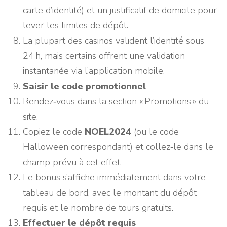
carte d’identité) et un justificatif de domicile pour
lever les limites de dépôt.
La plupart des casinos valident l’identité sous
24 h, mais certains offrent une validation
instantanée via l’application mobile.
Saisir le code promotionnel
Rendez‑vous dans la section « Promotions » du
site.
Copiez le code
NOEL2024
(ou le code
Halloween correspondant) et collez‑le dans le
champ prévu à cet effet.
Le bonus s’affiche immédiatement dans votre
tableau de bord, avec le montant du dépôt
requis et le nombre de tours gratuits.
Effectuer le dépôt requis