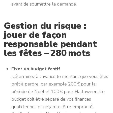
avant de soumettre la demande.
Gestion du risque :
jouer de façon
responsable pendant
les fêtes – 280 mots
Fixer un budget festif
Déterminez à l’avance le montant que vous êtes
prêt à perdre, par exemple 200 € pour la
période de Noël et 100 € pour Halloween. Ce
budget doit être séparé de vos finances
quotidiennes et ne jamais être emprunté.