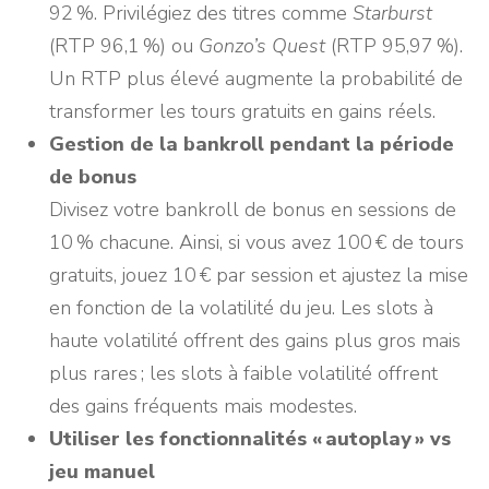
92 %. Privilégiez des titres comme
Starburst
(RTP 96,1 %) ou
Gonzo’s Quest
(RTP 95,97 %).
Un RTP plus élevé augmente la probabilité de
transformer les tours gratuits en gains réels.
Gestion de la bankroll pendant la période
de bonus
Divisez votre bankroll de bonus en sessions de
10 % chacune. Ainsi, si vous avez 100 € de tours
gratuits, jouez 10 € par session et ajustez la mise
en fonction de la volatilité du jeu. Les slots à
haute volatilité offrent des gains plus gros mais
plus rares ; les slots à faible volatilité offrent
des gains fréquents mais modestes.
Utiliser les fonctionnalités « autoplay » vs
jeu manuel