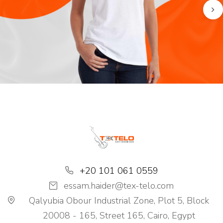
+20 101 061 0559
essam.haider@tex-telo.com
Qalyubia Obour Industrial Zone, Plot 5, Block
20008 - 165, Street 165, Cairo, Egypt