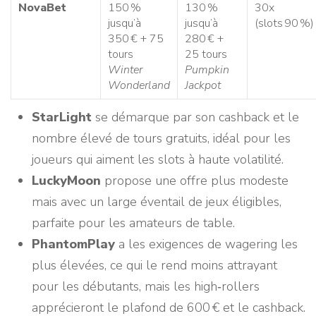
NovaBet
150 %
130 %
30x
jusqu’à
jusqu’à
(slots 90 %)
350 € + 75
280 € +
tours
25 tours
Winter
Pumpkin
Wonderland
Jackpot
StarLight
se démarque par son cashback et le
nombre élevé de tours gratuits, idéal pour les
joueurs qui aiment les slots à haute volatilité.
LuckyMoon
propose une offre plus modeste
mais avec un large éventail de jeux éligibles,
parfaite pour les amateurs de table.
PhantomPlay
a les exigences de wagering les
plus élevées, ce qui le rend moins attrayant
pour les débutants, mais les high‑rollers
apprécieront le plafond de 600 € et le cashback.