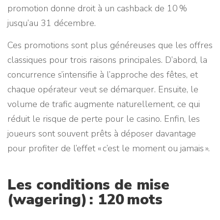
promotion donne droit à un cashback de 10 %
jusqu’au 31 décembre.
Ces promotions sont plus généreuses que les offres
classiques pour trois raisons principales. D’abord, la
concurrence s’intensifie à l’approche des fêtes, et
chaque opérateur veut se démarquer. Ensuite, le
volume de trafic augmente naturellement, ce qui
réduit le risque de perte pour le casino. Enfin, les
joueurs sont souvent prêts à déposer davantage
pour profiter de l’effet « c’est le moment ou jamais ».
Les conditions de mise
(wagering) : 120 mots