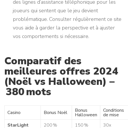
des lignes d’assistance téléphonique pour les
joueurs qui sentent que le jeu devient
problématique. Consulter régulièrement ce site
vous aide à garder la perspective et à ajuster
vos comportements si nécessaire.
Comparatif des
meilleures offres 2024
(Noël vs Halloween) –
380 mots
Bonus
Conditions
Casino
Bonus Noël
Halloween
de mise
StarLight
200 %
150 %
30x