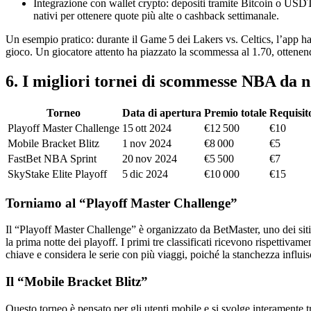
Integrazione con wallet crypto: depositi tramite Bitcoin o USDT
nativi per ottenere quote più alte o cashback settimanale.
Un esempio pratico: durante il Game 5 dei Lakers vs. Celtics, l’app ha
gioco. Un giocatore attento ha piazzato la scommessa al 1.70, ottenendo
6. I migliori tornei di scommesse NBA da 
Torneo
Data di apertura
Premio totale
Requisito
Playoff Master Challenge
15 ott 2024
€12 500
€10
Mobile Bracket Blitz
1 nov 2024
€8 000
€5
FastBet NBA Sprint
20 nov 2024
€5 500
€7
SkyStake Elite Playoff
5 dic 2024
€10 000
€15
Torniamo al “Playoff Master Challenge”
Il “Playoff Master Challenge” è organizzato da BetMaster, uno dei siti
la prima notte dei playoff. I primi tre classificati ricevono rispettiva
chiave e considera le serie con più viaggi, poiché la stanchezza influisc
Il “Mobile Bracket Blitz”
Questo torneo è pensato per gli utenti mobile e si svolge interamente t