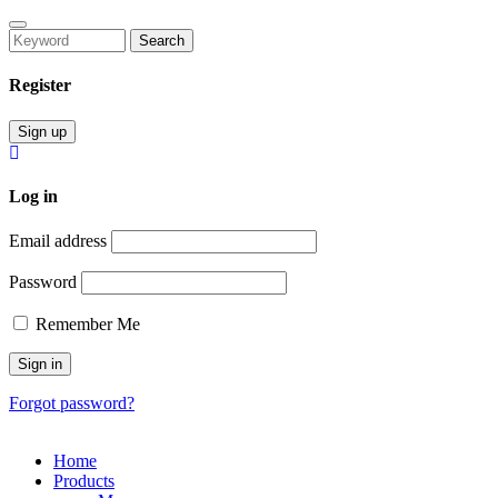
Search
Register
Sign up
Log in
Email address
Password
Remember Me
Forgot password?
Home
Products