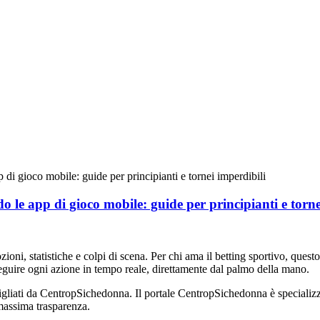
 gioco mobile: guide per principianti e tornei imperdibili
le app di gioco mobile: guide per principianti e torne
oni, statistiche e colpi di scena. Per chi ama il betting sportivo, quest
eguire ogni azione in tempo reale, direttamente dal palmo della mano.
igliati da CentropSichedonna. Il portale CentropSichedonna è specializz
massima trasparenza.