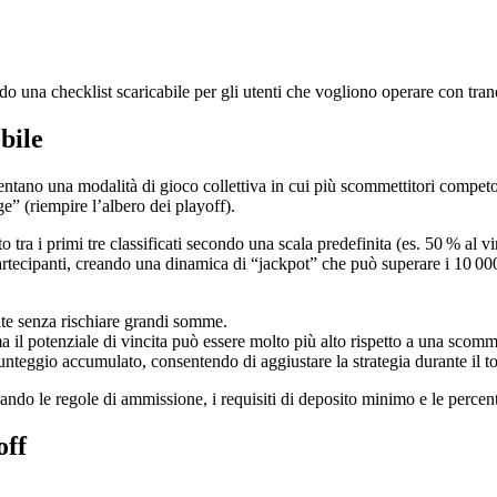
 una checklist scaricabile per gli utenti che vogliono operare con tranq
bile
ntano una modalità di gioco collettiva in cui più scommettitori compet
ge” (riempire l’albero dei playoff).
ito tra i primi tre classificati secondo una scala predefinita (es. 50 % al
partecipanti, creando una dinamica di “jackpot” che può superare i 10 00
te senza rischiare grandi somme.
a il potenziale di vincita può essere molto più alto rispetto a una scomm
unteggio accumulato, consentendo di aggiustare la strategia durante il t
ando le regole di ammissione, i requisiti di deposito minimo e le percent
off