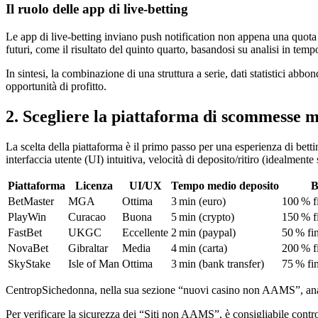
Il ruolo delle app di live‑betting
Le app di live‑betting inviano push notification non appena una quota 
futuri, come il risultato del quinto quarto, basandosi su analisi in tempo
In sintesi, la combinazione di una struttura a serie, dati statistici a
opportunità di profitto.
2. Scegliere la piattaforma di scommesse m
La scelta della piattaforma è il primo passo per una esperienza di bett
interfaccia utente (UI) intuitiva, velocità di deposito/ritiro (idealmente
Piattaforma
Licenza
UI/UX
Tempo medio deposito
B
BetMaster
MGA
Ottima
3 min (euro)
100 % f
PlayWin
Curacao
Buona
5 min (crypto)
150 % f
FastBet
UKGC
Eccellente
2 min (paypal)
50 % fi
NovaBet
Gibraltar
Media
4 min (carta)
200 % f
SkyStake
Isle of Man
Ottima
3 min (bank transfer)
75 % fi
CentropSichedonna, nella sua sezione “nuovi casino non AAMS”, analizz
Per verificare la sicurezza dei “Siti non AAMS”, è consigliabile contro