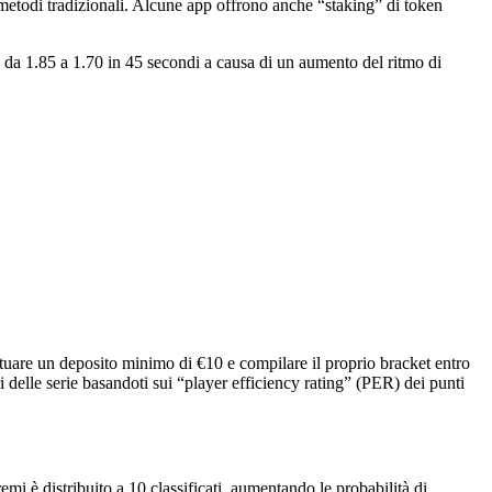
metodi tradizionali. Alcune app offrono anche “staking” di token
a da 1.85 a 1.70 in 45 secondi a causa di un aumento del ritmo di
ttuare un deposito minimo di €10 e compilare il proprio bracket entro
ri delle serie basandoti sui “player efficiency rating” (PER) dei punti
mi è distribuito a 10 classificati, aumentando le probabilità di