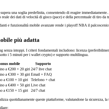
supera una soglia predefinita, consentendo di reagire immediatamente. A
 reale dei dati di velocità di gioco (pace) e della percentuale di tiro da 
bbondanti e funzionalità mobile avanzate rende i playoff NBA il palcoscen
obile più adatta
ing senza intoppi. I criteri fondamentali includono: licenza (preferibilm
 sotto i 5 minuti per i wallet crypto) e supporto multilingua.
onus mobile
Supporto
ino a €200 + 20 giri
24/7 live chat
ino a €300 + 30 giri
Email + FAQ
no a €100 + 10 giri
Telefono + chat
ino a €400 + 50 giri
Live chat
no a €150 + 15 giri
24/7 chat
a quotidianamente queste piattaforme, valutandone la sicurezza, la tras
llare: