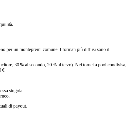
uillità.
ono per un montepremi comune. I formati più diffusi sono il
 vincitore, 30 % al secondo, 20 % al terzo). Nei tornei a pool condivisa,
0 €.
essa singola.
orneo.
uali di payout.