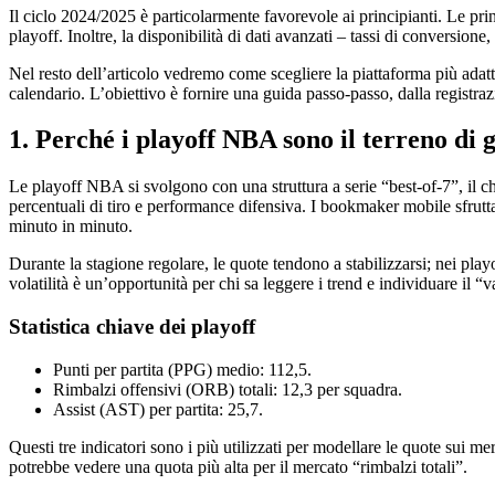
Il ciclo 2024/2025 è particolarmente favorevole ai principianti. Le princ
playoff. Inoltre, la disponibilità di dati avanzati – tassi di conversione
Nel resto dell’articolo vedremo come scegliere la piattaforma più adatta
calendario. L’obiettivo è fornire una guida passo‑passo, dalla registraz
1. Perché i playoff NBA sono il terreno di 
Le playoff NBA si svolgono con una struttura a serie “best‑of‑7”, il che
percentuali di tiro e performance difensiva. I bookmaker mobile sfrut
minuto in minuto.
Durante la stagione regolare, le quote tendono a stabilizzarsi; nei playo
volatilità è un’opportunità per chi sa leggere i trend e individuare il “v
Statistica chiave dei playoff
Punti per partita (PPG) medio: 112,5.
Rimbalzi offensivi (ORB) totali: 12,3 per squadra.
Assist (AST) per partita: 25,7.
Questi tre indicatori sono i più utilizzati per modellare le quote su
potrebbe vedere una quota più alta per il mercato “rimbalzi totali”.