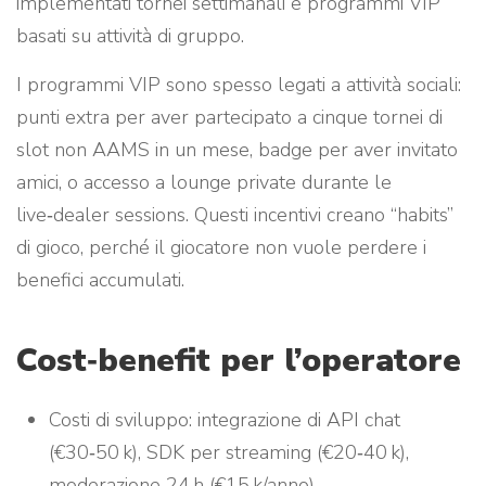
implementati tornei settimanali e programmi VIP
basati su attività di gruppo.
I programmi VIP sono spesso legati a attività sociali:
punti extra per aver partecipato a cinque tornei di
slot non AAMS in un mese, badge per aver invitato
amici, o accesso a lounge private durante le
live‑dealer sessions. Questi incentivi creano “habits”
di gioco, perché il giocatore non vuole perdere i
benefici accumulati.
Cost‑benefit per l’operatore
Costi di sviluppo: integrazione di API chat
(€30‑50 k), SDK per streaming (€20‑40 k),
moderazione 24 h (€15 k/anno).