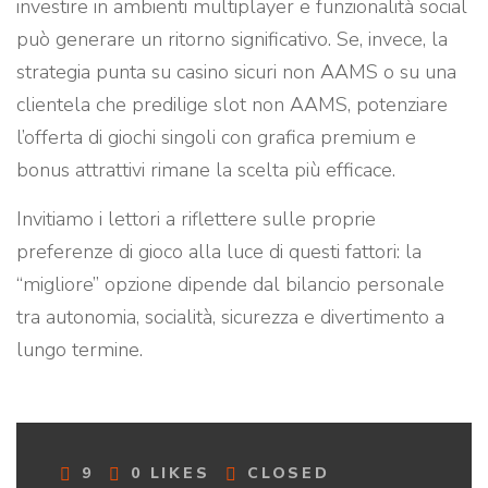
investire in ambienti multiplayer e funzionalità social
può generare un ritorno significativo. Se, invece, la
strategia punta su casino sicuri non AAMS o su una
clientela che predilige slot non AAMS, potenziare
l’offerta di giochi singoli con grafica premium e
bonus attrattivi rimane la scelta più efficace.
Invitiamo i lettori a riflettere sulle proprie
preferenze di gioco alla luce di questi fattori: la
“migliore” opzione dipende dal bilancio personale
tra autonomia, socialità, sicurezza e divertimento a
lungo termine.
C
9
0
LIKES
CLOSED