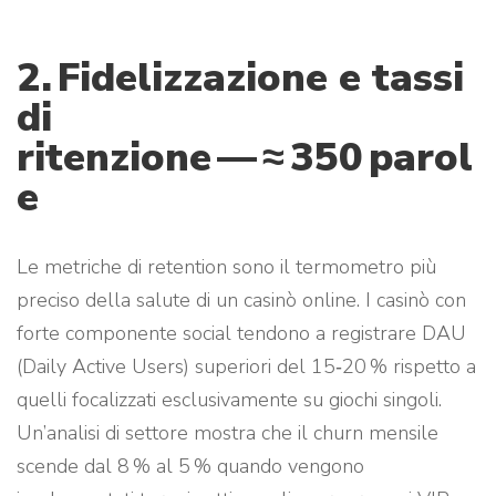
2. Fidelizzazione e tassi
di
ritenzione — ≈ 350 parol
e
Le metriche di retention sono il termometro più
preciso della salute di un casinò online. I casinò con
forte componente social tendono a registrare DAU
(Daily Active Users) superiori del 15‑20 % rispetto a
quelli focalizzati esclusivamente su giochi singoli.
Un’analisi di settore mostra che il churn mensile
scende dal 8 % al 5 % quando vengono