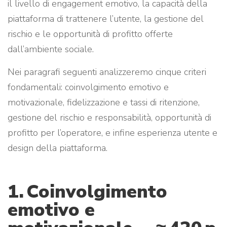
il livello di engagement emotivo, la capacità della
piattaforma di trattenere l’utente, la gestione del
rischio e le opportunità di profitto offerte
dall’ambiente sociale.
Nei paragrafi seguenti analizzeremo cinque criteri
fondamentali: coinvolgimento emotivo e
motivazionale, fidelizzazione e tassi di ritenzione,
gestione del rischio e responsabilità, opportunità di
profitto per l’operatore, e infine esperienza utente e
design della piattaforma.
1. Coinvolgimento
emotivo e