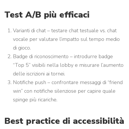
Test A/B più efficaci
Varianti di chat – testare chat testuale vs. chat
vocale per valutare l’impatto sul tempo medio
di gioco.
Badge di riconoscimento – introdurre badge
“Top 5” visibili nella lobby e misurare l’aumento
delle iscrizioni ai tornei.
Notifiche push – confrontare messaggi di “friend
win” con notifiche silenziose per capire quale
spinge più ricariche.
Best practice di accessibilità