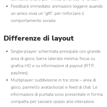
Feedback immediato: animazioni leggere quando
un amico invia un “gift”, per rinforzare il
comportamento sociale.
Differenze di layout
Single‑player: schermata principale con grande
area di gioco, barra laterale minima, focus su
grafica HD e su informazioni di payout (RTP,
paylines).
Multiplayer: suddivisione in tre zone – area di
gioco, pannello avatar/social e feed di chat. Le
informazioni di puntata sono presentate in forma
compatta per lasciare spazio alle interazioni.