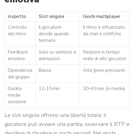
Aspetto
Slot singole
Giochi multiplayer
Controllo
Il giocatore
Il ritmo è influenzato
del ritmo
decide quando
da chat e notifiche
fermarsi
Feedback
Solo su win/loss e
Reazioni in tempo
emotivo
animazioni
reale di altri giocatori
Dipendenza
Bassa
Alta (peer pressure)
dal gruppo
Durata
12‑15 min
30‑45 min (in media)
media
sessione
Le slot singole offrono una libertà totale: il
giocatore può avviare una partita, osservare il RTP e
decidere di chiudere in pochi secondi. Nei giochi