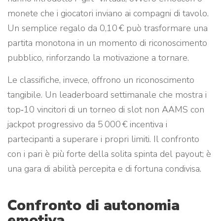
monete che i giocatori inviano ai compagni di tavolo.
Un semplice regalo da 0,10 € può trasformare una
partita monotona in un momento di riconoscimento
pubblico, rinforzando la motivazione a tornare.
Le classifiche, invece, offrono un riconoscimento
tangibile. Un leaderboard settimanale che mostra i
top‑10 vincitori di un torneo di slot non AAMS con
jackpot progressivo da 5 000 € incentiva i
partecipanti a superare i propri limiti. Il confronto
con i pari è più forte della solita spinta del payout; è
una gara di abilità percepita e di fortuna condivisa.
Confronto di autonomia
emotiva