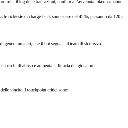
controlla il log delle transazioni, conferma l’avvenuta tokenizzazione
si, le richieste di charge‑back sono scese del 45 %, passando da 120 a
e genera un alert, che il bot segnala al team di sicurezza.
 i rischi di abuso e aumenta la fiducia del giocatore.
elle vincite. I touchpoint critici sono: