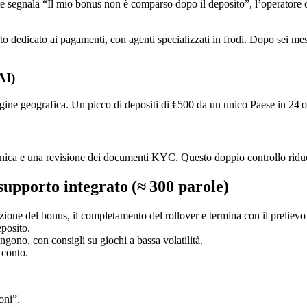
iente segnala “Il mio bonus non è comparso dopo il deposito”, l’operatore 
o dedicato ai pagamenti, con agenti specializzati in frodi. Dopo sei me
AI)
igine geografica. Un picco di depositi di €500 da un unico Paese in 24 or
onica e una revisione dei documenti KYC. Questo doppio controllo riduce
 supporto integrato (≈ 300 parole)
zione del bonus, il completamento del rollover e termina con il prelievo d
eposito.
ngono, con consigli su giochi a bassa volatilità.
 conto.
oni”.