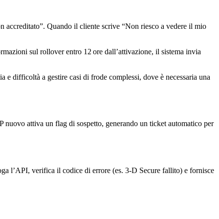
accreditato”. Quando il cliente scrive “Non riesco a vedere il mio
mazioni sul rollover entro 12 ore dall’attivazione, il sistema invia
ia e difficoltà a gestire casi di frode complessi, dove è necessaria una
IP nuovo attiva un flag di sospetto, generando un ticket automatico per
 l’API, verifica il codice di errore (es. 3‑D Secure fallito) e fornisce