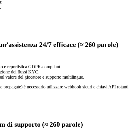
r.
.
un’assistenza 24/7 efficace (≈ 260 parole)
nto e reportistica GDPR‑compliant.
azione dei flussi KYC.
ul valore del giocatore e supporto multilingue.
e prepagate) è necessario utilizzare webhook sicuri e chiavi API rotanti
am di supporto (≈ 260 parole)