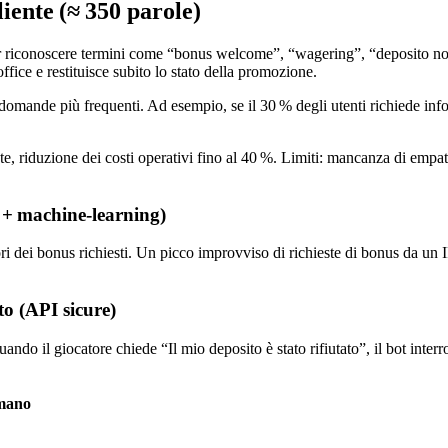
cliente (≈ 350 parole)
 riconoscere termini come “bonus welcome”, “wagering”, “deposito non 
ffice e restituisce subito lo stato della promozione.
 domande più frequenti. Ad esempio, se il 30 % degli utenti richiede infor
ste, riduzione dei costi operativi fino al 40 %. Limiti: mancanza di empat
I + machine‑learning)
ori dei bonus richiesti. Un picco improvviso di richieste di bonus da un 
to (API sicure)
il giocatore chiede “Il mio deposito è stato rifiutato”, il bot interroga
mano