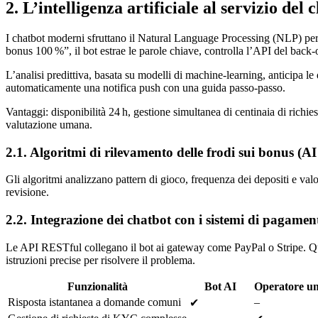
2. L’intelligenza artificiale al servizio del 
I chatbot moderni sfruttano il Natural Language Processing (NLP) per
bonus 100 %”, il bot estrae le parole chiave, controlla l’API del back‑o
L’analisi predittiva, basata su modelli di machine‑learning, anticipa le
automaticamente una notifica push con una guida passo‑passo.
Vantaggi: disponibilità 24 h, gestione simultanea di centinaia di richie
valutazione umana.
2.1. Algoritmi di rilevamento delle frodi sui bonus (A
Gli algoritmi analizzano pattern di gioco, frequenza dei depositi e val
revisione.
2.2. Integrazione dei chatbot con i sistemi di pagamen
Le API RESTful collegano il bot ai gateway come PayPal o Stripe. Quando 
istruzioni precise per risolvere il problema.
Funzionalità
Bot AI
Operatore u
Risposta istantanea a domande comuni
–
✔︎