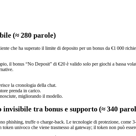
ile (≈ 280 parole)
liente che ha superato il limite di deposito per un bonus da €1 000 rich
o, il bonus “No Deposit” di €20 è valido solo per giochi a bassa volati
rnative.
erisce la cronologia della chat.
tore prenda in carico.
nosciute, migliorando il modello.
 invisibile tra bonus e supporto (≈ 340 parol
ono phishing, truffe o charge‑back. Le tecnologie di protezione, come 3
 token univoco che viene trasmesso al gateway; il token non può essere r