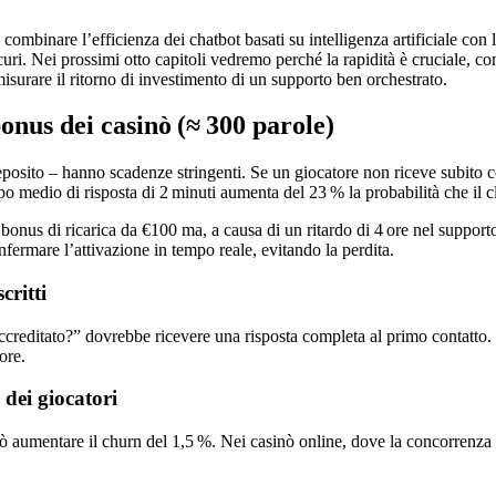
combinare l’efficienza dei chatbot basati su intelligenza artificiale con l
sicuri. Nei prossimi otto capitoli vedremo perché la rapidità è cruciale, 
surare il ritorno di investimento di un supporto ben orchestrato.
bonus dei casinò (≈ 300 parole)
sito – hanno scadenze stringenti. Se un giocatore non riceve subito conf
po medio di risposta di 2 minuti aumenta del 23 % la probabilità che il cl
onus di ricarica da €100 ma, a causa di un ritardo di 4 ore nel supporto
fermare l’attivazione in tempo reale, evitando la perdita.
critti
ditato?” dovrebbe ricevere una risposta completa al primo contatto. Se il
ore.
 dei giocatori
ò aumentare il churn del 1,5 %. Nei casinò online, dove la concorrenza è