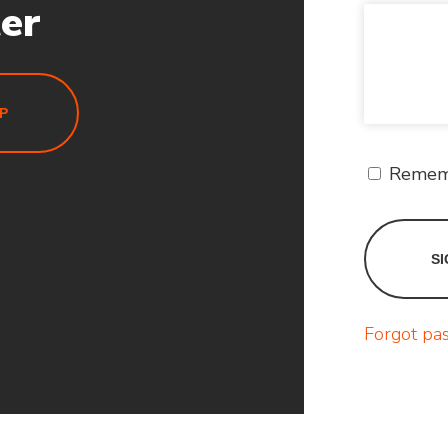
ter
P
Remem
Forgot pa