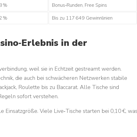
8 %
Bonus‑Runden, Free Spins
2 %
Bis zu 117 649 Gewinnlinien
sino‑Erlebnis in der
verbindung, weil sie in Echtzeit gestreamt werden.
hnik, die auch bei schwächeren Netzwerken stabile
ackjack, Roulette bis zu Baccarat. Alle Tische sind
Regeln sofort verstehen.
 Einsatzgröße. Viele Live‑Tische starten bei 0,10 €, wa