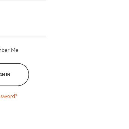
ber Me
ssword?