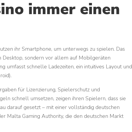
ino immer einen
nutzen ihr Smartphone, um unterwegs zu spielen. Das
em Desktop, sondern vor allem auf Mobilgeräten
g umfasst schnelle Ladezeiten, ein intuitives Layout und
oid).
rgaben für Lizenzierung, Spielerschutz und
ln schnell umsetzen, zeigen ihren Spielern, dass sie
u darauf gesetzt – mit einer vollständig deutschen
der Malta Gaming Authority, die den deutschen Markt