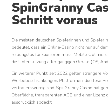
SpinGranny Cas
Schritt voraus
Die meisten deutschen Spielerinnen und Spieler 
bedeutet, dass ein Online‑Casino nicht nur auf d
reibungslos funktionieren muss. Mobile‑Optimierun
die Unterstützung aller gängigen Geräte (iOS, Andr
Ein weiterer Punkt: seit 2022 gelten strengere Vo
Werbebeschränkungen. Plattformen, die diese Rege
vertrauenswürdig sind. SpinGranny Casino hat gena
Oberfläche, transparenten AGB und einer Lizenz 
ausdrücklich abdeckt.