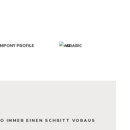
MPONY PROFILE
ARABIC
NO IMMER EINEN SCHRITT VORAUS