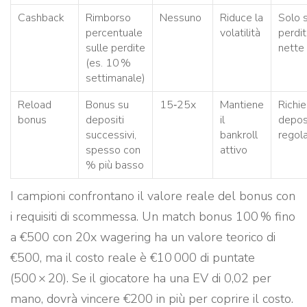
Cashback
Rimborso
Nessuno
Riduce la
Solo 
percentuale
volatilità
perdi
sulle perdite
nette
(es. 10 %
settimanale)
Reload
Bonus su
15‑25x
Mantiene
Richi
bonus
depositi
il
deposi
successivi,
bankroll
regola
spesso con
attivo
% più basso
I campioni confrontano il valore reale del bonus con
i requisiti di scommessa. Un match bonus 100 % fino
a €500 con 20x wagering ha un valore teorico di
€500, ma il costo reale è €10 000 di puntate
(500 × 20). Se il giocatore ha una EV di 0,02 per
mano, dovrà vincere €200 in più per coprire il costo.