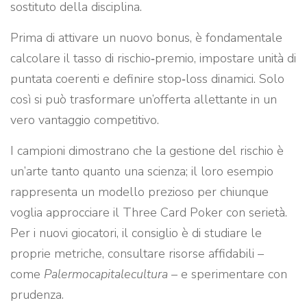
sostituto della disciplina.
Prima di attivare un nuovo bonus, è fondamentale
calcolare il tasso di rischio‑premio, impostare unità di
puntata coerenti e definire stop‑loss dinamici. Solo
così si può trasformare un’offerta allettante in un
vero vantaggio competitivo.
I campioni dimostrano che la gestione del rischio è
un’arte tanto quanto una scienza; il loro esempio
rappresenta un modello prezioso per chiunque
voglia approcciare il Three Card Poker con serietà.
Per i nuovi giocatori, il consiglio è di studiare le
proprie metriche, consultare risorse affidabili –
come
Palermocapitalecultura
– e sperimentare con
prudenza.