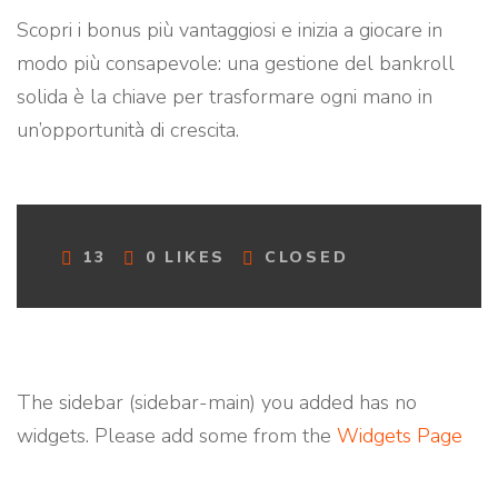
Scopri i bonus più vantaggiosi e inizia a giocare in
modo più consapevole: una gestione del bankroll
solida è la chiave per trasformare ogni mano in
un’opportunità di crescita.
C
13
0
LIKES
CLOSED
O
M
M
E
N
T
The sidebar (sidebar-main) you added has no
S
widgets. Please add some from the
Widgets Page