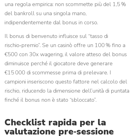
una regola empirica: non scommette più del 1,5 %
del bankroll su una singola mano,
indipendentemente dal bonus in corso.
Il bonus di benvenuto influisce sul “tasso di
rischio‑premio”. Se un casinò offre un 100 % fino a
€500 con 30x wagering, il valore atteso del bonus
diminuisce perché il giocatore deve generare
€15 000 di scommesse prima di prelevare. I
campioni inseriscono questo fattore nel calcolo del
rischio, riducendo la dimensione dell’unità di puntata
finché il bonus non è stato “sbloccato”.
Checklist rapida per la
valutazione pre‑sessione