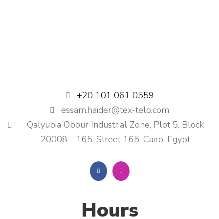
+20 101 061 0559
essam.haider@tex-telo.com
Qalyubia Obour Industrial Zone, Plot 5, Block
20008 - 165, Street 165, Cairo, Egypt
Hours