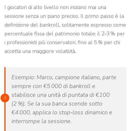
I giocatori di alto livello non iniziano mai una
sessione senza un piano preciso. Il primo passo è la
definizione del bankroll, solitamente espresso come
percentuale fissa del patrimonio totale: il 2‑3 % per
i professionisti più conservatori, fino al 5 % per chi
accetta una maggiore volatilità.
Esempio
: Marco, campione italiano, parte
sempre con €5 000 di bankroll e
stabilisce una unità di puntata di €100
(2 %). Se la sua banca scende sotto
€4 000, applica lo stop‑loss dinamico e
interrompe la sessione.