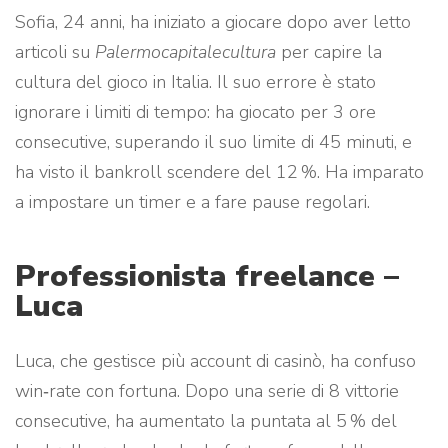
Sofia, 24 anni, ha iniziato a giocare dopo aver letto
articoli su
Palermocapitalecultura
per capire la
cultura del gioco in Italia. Il suo errore è stato
ignorare i limiti di tempo: ha giocato per 3 ore
consecutive, superando il suo limite di 45 minuti, e
ha visto il bankroll scendere del 12 %. Ha imparato
a impostare un timer e a fare pause regolari.
Professionista freelance –
Luca
Luca, che gestisce più account di casinò, ha confuso
win‑rate con fortuna. Dopo una serie di 8 vittorie
consecutive, ha aumentato la puntata al 5 % del