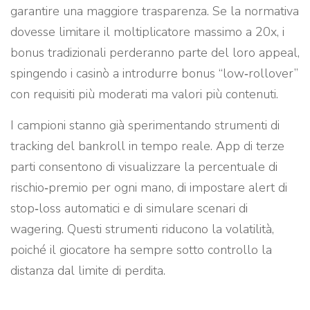
garantire una maggiore trasparenza. Se la normativa
dovesse limitare il moltiplicatore massimo a 20x, i
bonus tradizionali perderanno parte del loro appeal,
spingendo i casinò a introdurre bonus “low‑rollover”
con requisiti più moderati ma valori più contenuti.
I campioni stanno già sperimentando strumenti di
tracking del bankroll in tempo reale. App di terze
parti consentono di visualizzare la percentuale di
rischio‑premio per ogni mano, di impostare alert di
stop‑loss automatici e di simulare scenari di
wagering. Questi strumenti riducono la volatilità,
poiché il giocatore ha sempre sotto controllo la
distanza dal limite di perdita.