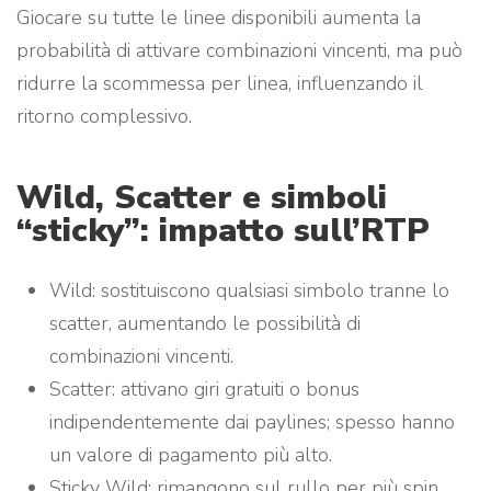
Giocare su tutte le linee disponibili aumenta la
probabilità di attivare combinazioni vincenti, ma può
ridurre la scommessa per linea, influenzando il
ritorno complessivo.
Wild, Scatter e simboli
“sticky”: impatto sull’RTP
Wild: sostituiscono qualsiasi simbolo tranne lo
scatter, aumentando le possibilità di
combinazioni vincenti.
Scatter: attivano giri gratuiti o bonus
indipendentemente dai paylines; spesso hanno
un valore di pagamento più alto.
Sticky Wild: rimangono sul rullo per più spin,