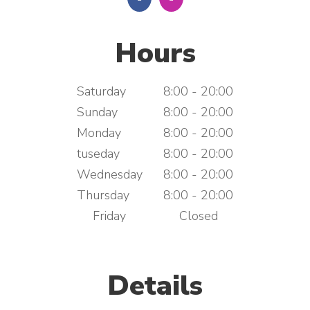
Hours
Saturday
8:00 - 20:00
Sunday
8:00 - 20:00
Monday
8:00 - 20:00
tuseday
8:00 - 20:00
Wednesday
8:00 - 20:00
Thursday
8:00 - 20:00
Friday
Closed
Details