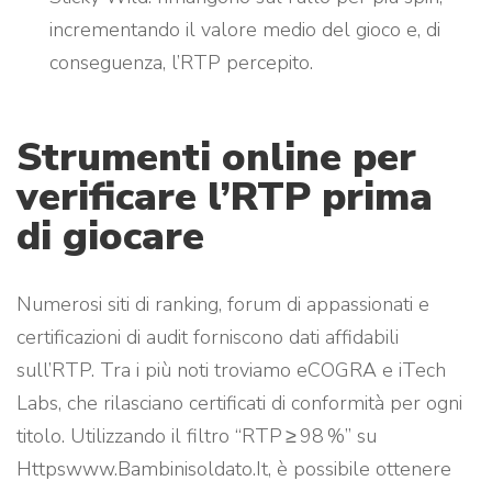
incrementando il valore medio del gioco e, di
conseguenza, l’RTP percepito.
Strumenti online per
verificare l’RTP prima
di giocare
Numerosi siti di ranking, forum di appassionati e
certificazioni di audit forniscono dati affidabili
sull’RTP. Tra i più noti troviamo eCOGRA e iTech
Labs, che rilasciano certificati di conformità per ogni
titolo. Utilizzando il filtro “RTP ≥ 98 %” su
Httpswww.Bambinisoldato.It, è possibile ottenere