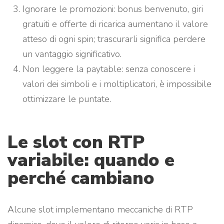
Ignorare le promozioni: bonus benvenuto, giri
gratuiti e offerte di ricarica aumentano il valore
atteso di ogni spin; trascurarli significa perdere
un vantaggio significativo.
Non leggere la paytable: senza conoscere i
valori dei simboli e i moltiplicatori, è impossibile
ottimizzare le puntate.
Le slot con RTP
variabile: quando e
perché cambiano
Alcune slot implementano meccaniche di RTP