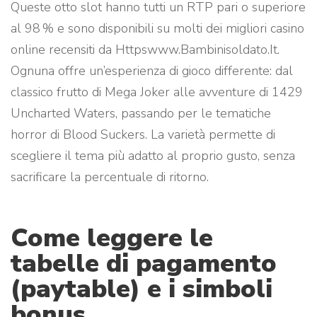
Queste otto slot hanno tutti un RTP pari o superiore
al 98 % e sono disponibili su molti dei migliori casino
online recensiti da Httpswww.Bambinisoldato.It.
Ognuna offre un’esperienza di gioco differente: dal
classico frutto di Mega Joker alle avventure di 1429
Uncharted Waters, passando per le tematiche
horror di Blood Suckers. La varietà permette di
scegliere il tema più adatto al proprio gusto, senza
sacrificare la percentuale di ritorno.
Come leggere le
tabelle di pagamento
(paytable) e i simboli
bonus