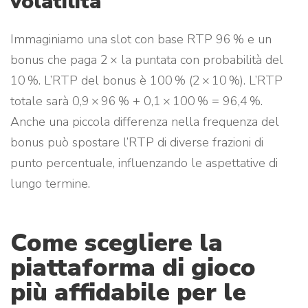
volatilità
Immaginiamo una slot con base RTP 96 % e un
bonus che paga 2 × la puntata con probabilità del
10 %. L’RTP del bonus è 100 % (2 × 10 %). L’RTP
totale sarà 0,9 × 96 % + 0,1 × 100 % = 96,4 %.
Anche una piccola differenza nella frequenza del
bonus può spostare l’RTP di diverse frazioni di
punto percentuale, influenzando le aspettative di
lungo termine.
Come scegliere la
piattaforma di gioco
più affidabile per le