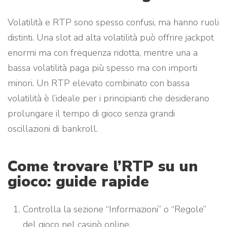
Volatilità e RTP sono spesso confusi, ma hanno ruoli
distinti. Una slot ad alta volatilità può offrire jackpot
enormi ma con frequenza ridotta, mentre una a
bassa volatilità paga più spesso ma con importi
minori. Un RTP elevato combinato con bassa
volatilità è l’ideale per i principianti che desiderano
prolungare il tempo di gioco senza grandi
oscillazioni di bankroll.
Come trovare l’RTP su un
gioco: guide rapide
Controlla la sezione “Informazioni” o “Regole”
del gioco nel casinò online.