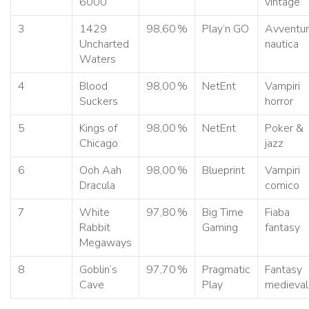
6000
vintage
3
1429
98,60 %
Play’n GO
Avventur
Uncharted
nautica
Waters
4
Blood
98,00 %
NetEnt
Vampiri
Suckers
horror
5
Kings of
98,00 %
NetEnt
Poker &
Chicago
jazz
6
Ooh Aah
98,00 %
Blueprint
Vampiri
Dracula
comico
7
White
97,80 %
Big Time
Fiaba
Rabbit
Gaming
fantasy
Megaways
8
Goblin’s
97,70 %
Pragmatic
Fantasy
Cave
Play
medieval