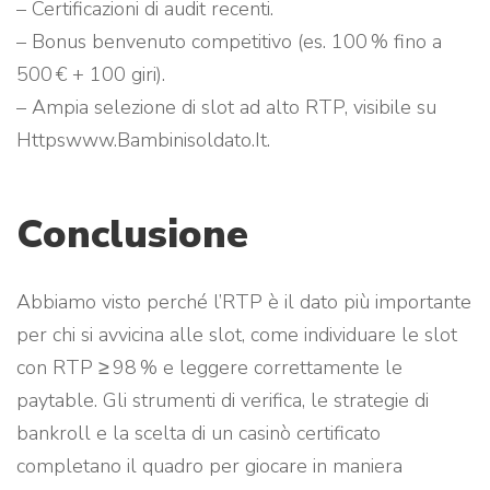
– Certificazioni di audit recenti.
– Bonus benvenuto competitivo (es. 100 % fino a
500 € + 100 giri).
– Ampia selezione di slot ad alto RTP, visibile su
Httpswww.Bambinisoldato.It.
Conclusione
Abbiamo visto perché l’RTP è il dato più importante
per chi si avvicina alle slot, come individuare le slot
con RTP ≥ 98 % e leggere correttamente le
paytable. Gli strumenti di verifica, le strategie di
bankroll e la scelta di un casinò certificato
completano il quadro per giocare in maniera