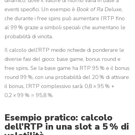
dinamico, dove il valore di ritorno varia in base a
eventi specifici. Un esempio è
Book of Ra Deluxe
,
che durante i free spins può aumentare l’RTP fino
al 99 % grazie a simboli speciali che aumentano le
probabilità di vincita.
Il calcolo dell’RTP medio richiede di ponderare le
diverse fasi del gioco: base game, bonus round e
free spins. Se la base game ha RTP 95 % e il bonus
round 99 %, con una probabilità del 20 % di attivare
il bonus, l’RTP complessivo sarà: 0,8 × 95 % +
0,2 × 99 % = 95,8 %.
Esempio pratico: calcolo
dell’RTP in una slot a 5 % di