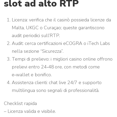
slot ad alto RTP
Licenza: verifica che il casinò possieda licenze da
Malta, UKGC o Curaçao; queste garantiscono
audit periodici sull’RTP.
Audit: cerca certificazioni eCOGRA o iTech Labs
nella sezione “Sicurezza”.
Tempi di prelievo: i migliori casino online offrono
prelievi entro 24‑48 ore, con metodi come
e‑wallet e bonifico.
Assistenza clienti: chat live 24/7 e supporto
multilingua sono segnali di professionalità.
Checklist rapida
– Licenza valida e visibile.