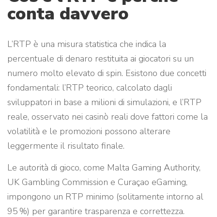
conta davvero
L’RTP è una misura statistica che indica la
percentuale di denaro restituita ai giocatori su un
numero molto elevato di spin. Esistono due concetti
fondamentali: l’RTP teorico, calcolato dagli
sviluppatori in base a milioni di simulazioni, e l’RTP
reale, osservato nei casinò reali dove fattori come la
volatilità e le promozioni possono alterare
leggermente il risultato finale.
Le autorità di gioco, come Malta Gaming Authority,
UK Gambling Commission e Curaçao eGaming,
impongono un RTP minimo (solitamente intorno al
95 %) per garantire trasparenza e correttezza.