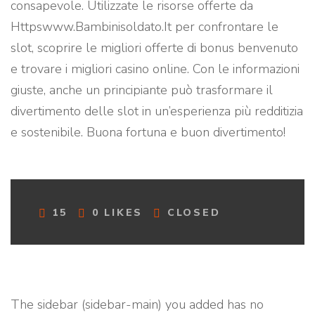
consapevole. Utilizzate le risorse offerte da
Httpswww.Bambinisoldato.It per confrontare le
slot, scoprire le migliori offerte di bonus benvenuto
e trovare i migliori casino online. Con le informazioni
giuste, anche un principiante può trasformare il
divertimento delle slot in un’esperienza più redditizia
e sostenibile. Buona fortuna e buon divertimento!
C
15
0
LIKES
CLOSED
O
M
M
E
N
T
The sidebar (sidebar-main) you added has no