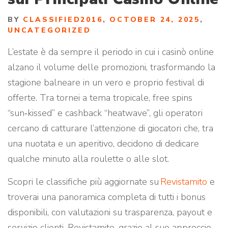
BY
CLASSIFIED2016
,
OCTOBER 24, 2025
,
UNCATEGORIZED
L’estate è da sempre il periodo in cui i casinò online
alzano il volume delle promozioni, trasformando la
stagione balneare in un vero e proprio festival di
offerte. Tra tornei a tema tropicale, free spins
“sun‑kissed” e cashback “heatwave”, gli operatori
cercano di catturare l’attenzione di giocatori che, tra
una nuotata e un aperitivo, decidono di dedicare
qualche minuto alla roulette o alle slot.
Scopri le classifiche più aggiornate su
Revistamito
e
troverai una panoramica completa di tutti i bonus
disponibili, con valutazioni su trasparenza, payout e
servizio clienti. Revistamito, grazie al suo approccio