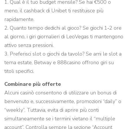
1. Qual è il tuo budget mensile? Se hai €500 o
meno, il cashback di Unibet ti restituisce più
rapidamente.
2. Quanto tempo dedichi al gioco? Se giochi 1‑2 ore
al giorno, i giri giornalieri di LeoVegas ti mantengono
attivo senza pressioni.
3. Preferisci slot o giochi da tavolo? Se ami le slot a
tema estate, Betway e 888casino offrono giri su
titoli specifici.
Combinare più offerte
Alcuni casinò consentono di utilizzare un bonus di
benvenuto e, successivamente, promozioni “daily” o
“weekly”. Tuttavia, evita di aprire più conti
simultaneamente se i termini vietano il “multiple
account”. Controlla sempre la sezione “Account