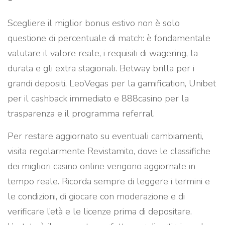
Scegliere il miglior bonus estivo non è solo
questione di percentuale di match: è fondamentale
valutare il valore reale, i requisiti di wagering, la
durata e gli extra stagionali. Betway brilla per i
grandi depositi, LeoVegas per la gamification, Unibet
per il cashback immediato e 888casino per la
trasparenza e il programma referral.
Per restare aggiornato su eventuali cambiamenti,
visita regolarmente Revistamito, dove le classifiche
dei migliori casino online vengono aggiornate in
tempo reale. Ricorda sempre di leggere i termini e
le condizioni, di giocare con moderazione e di
verificare l’età e le licenze prima di depositare.