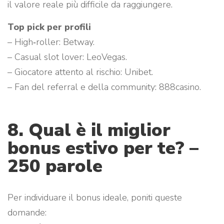
il valore reale più difficile da raggiungere.
Top pick per profili
– High‑roller: Betway.
– Casual slot lover: LeoVegas.
– Giocatore attento al rischio: Unibet.
– Fan del referral e della community: 888casino.
8. Qual è il miglior
bonus estivo per te? –
250 parole
Per individuare il bonus ideale, poniti queste
domande: