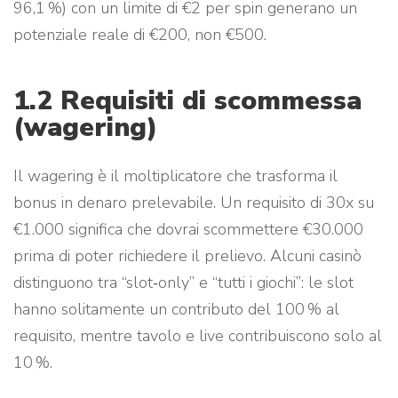
96,1 %) con un limite di €2 per spin generano un
potenziale reale di €200, non €500.
1.2 Requisiti di scommessa
(wagering)
Il wagering è il moltiplicatore che trasforma il
bonus in denaro prelevabile. Un requisito di 30x su
€1.000 significa che dovrai scommettere €30.000
prima di poter richiedere il prelievo. Alcuni casinò
distinguono tra “slot‑only” e “tutti i giochi”: le slot
hanno solitamente un contributo del 100 % al
requisito, mentre tavolo e live contribuiscono solo al
10 %.