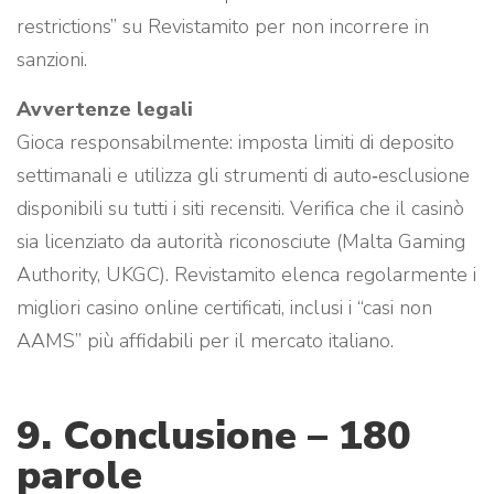
restrictions” su Revistamito per non incorrere in
sanzioni.
Avvertenze legali
Gioca responsabilmente: imposta limiti di deposito
settimanali e utilizza gli strumenti di auto‑esclusione
disponibili su tutti i siti recensiti. Verifica che il casinò
sia licenziato da autorità riconosciute (Malta Gaming
Authority, UKGC). Revistamito elenca regolarmente i
migliori casino online certificati, inclusi i “casi non
AAMS” più affidabili per il mercato italiano.
9. Conclusione – 180
parole