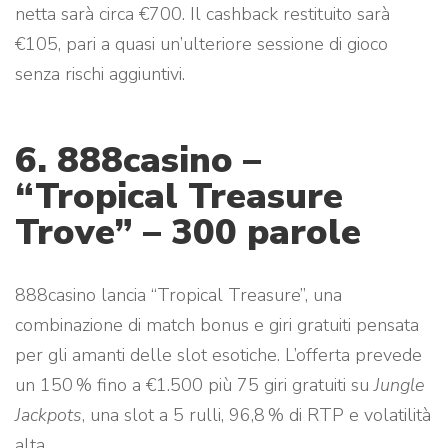
netta sarà circa €700. Il cashback restituito sarà
€105, pari a quasi un’ulteriore sessione di gioco
senza rischi aggiuntivi.
6. 888casino –
“Tropical Treasure
Trove” – 300 parole
888casino lancia “Tropical Treasure”, una
combinazione di match bonus e giri gratuiti pensata
per gli amanti delle slot esotiche. L’offerta prevede
un 150 % fino a €1.500 più 75 giri gratuiti su
Jungle
Jackpots
, una slot a 5 rulli, 96,8 % di RTP e volatilità
alta.