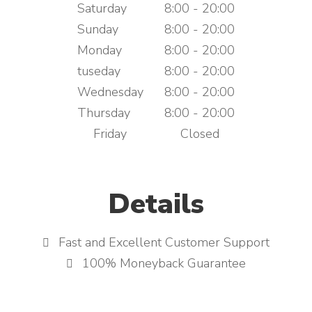
Saturday
8:00 - 20:00
Sunday
8:00 - 20:00
Monday
8:00 - 20:00
tuseday
8:00 - 20:00
Wednesday
8:00 - 20:00
Thursday
8:00 - 20:00
Friday
Closed
Details
Fast and Excellent Customer Support
100% Moneyback Guarantee