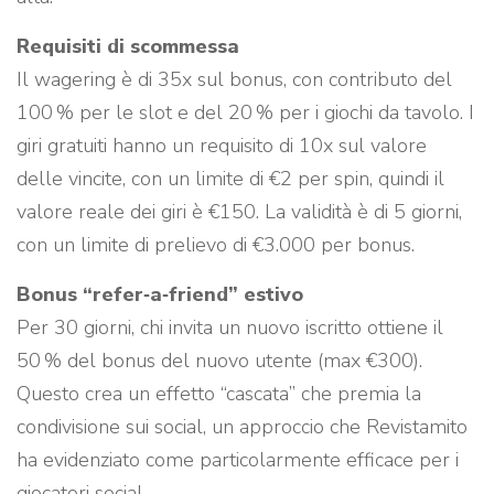
Requisiti di scommessa
Il wagering è di 35x sul bonus, con contributo del
100 % per le slot e del 20 % per i giochi da tavolo. I
giri gratuiti hanno un requisito di 10x sul valore
delle vincite, con un limite di €2 per spin, quindi il
valore reale dei giri è €150. La validità è di 5 giorni,
con un limite di prelievo di €3.000 per bonus.
Bonus “refer‑a‑friend” estivo
Per 30 giorni, chi invita un nuovo iscritto ottiene il
50 % del bonus del nuovo utente (max €300).
Questo crea un effetto “cascata” che premia la
condivisione sui social, un approccio che Revistamito
ha evidenziato come particolarmente efficace per i
giocatori social.