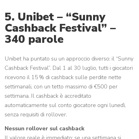
5. Unibet – “Sunny
Cashback Festival” –
340 parole
Unibet ha puntato su un approccio diverso: il “Sunny
Cashback Festival”. Dal 1 al 30 luglio, tutti i giocatori
ricevono il 15 % di cashback sulle perdite nette
settimanali, con un tetto massimo di €500 per
settimana. Il cashback è accreditato
automaticamente sul conto giocatore ogni lunedì,
senza requisiti di rollover.
Nessun rollover sul cashback
Il valore reale è immediato: se una settimana si