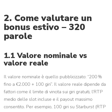
2. Come valutare un
bonus estivo – 320
parole
1.1 Valore nominale vs
valore reale
Il valore nominale è quello pubblicizzato: “200 %
fino a €2.000 + 100 giri”. Il valore reale dipende da
fattori come il limite di vincita sui giri gratuiti, l’RTP
medio delle slot incluse e il payout massimo
consentito. Per esempio, 100 giri su
Starburst
(RTP