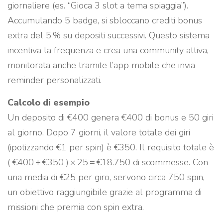
giornaliere (es. “Gioca 3 slot a tema spiaggia”).
Accumulando 5 badge, si sbloccano crediti bonus
extra del 5 % su depositi successivi. Questo sistema
incentiva la frequenza e crea una community attiva,
monitorata anche tramite l’app mobile che invia
reminder personalizzati.
Calcolo di esempio
Un deposito di €400 genera €400 di bonus e 50 giri
al giorno. Dopo 7 giorni, il valore totale dei giri
(ipotizzando €1 per spin) è €350. Il requisito totale è
( €400 + €350 ) × 25 = €18.750 di scommesse. Con
una media di €25 per giro, servono circa 750 spin,
un obiettivo raggiungibile grazie al programma di
missioni che premia con spin extra.