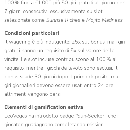
100 % fino a €1.000 più 50 giri gratuiti al giorno per
7 giorni consecutivi, esclusivamente su slot
selezionate come
Sunrise Riches
e
Mojito Madness
.
Condizioni particolari
Il wagering è più indulgente: 25x sul bonus, ma i giri
gratuiti hanno un requisito di 5x sul valore delle
vincite. Le slot incluse contribuiscono al 100 % al
requisito, mentre i giochi da tavolo sono esclusi. Il
bonus scade 30 giorni dopo il primo deposito, ma i
giri giornalieri devono essere usati entro 24 ore,
altrimenti vengono persi.
Elementi di gamification estiva
LeoVegas ha introdotto badge “Sun‑Seeker” che i
giocatori guadagnano completando missioni