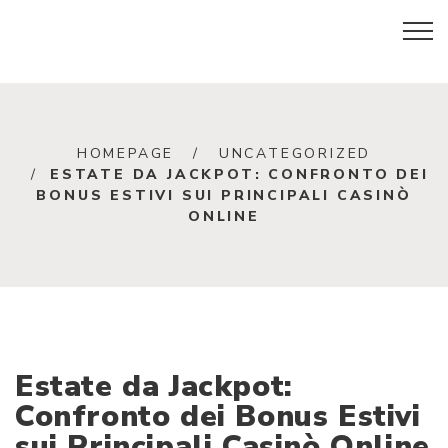
HOMEPAGE
UNCATEGORIZED
ESTATE DA JACKPOT: CONFRONTO DEI
BONUS ESTIVI SUI PRINCIPALI CASINÒ
ONLINE
Estate da Jackpot:
Confronto dei Bonus Estivi
sui Principali Casinò Online