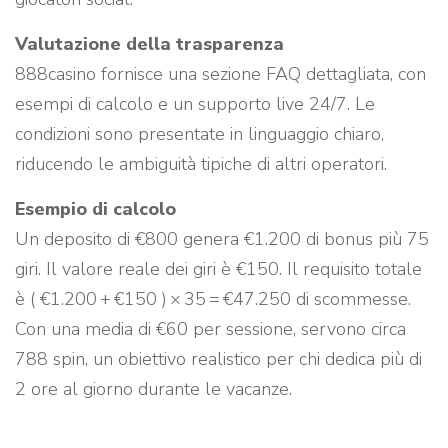
Valutazione della trasparenza
888casino fornisce una sezione FAQ dettagliata, con
esempi di calcolo e un supporto live 24/7. Le
condizioni sono presentate in linguaggio chiaro,
riducendo le ambiguità tipiche di altri operatori.
Esempio di calcolo
Un deposito di €800 genera €1.200 di bonus più 75
giri. Il valore reale dei giri è €150. Il requisito totale
è ( €1.200 + €150 ) × 35 = €47.250 di scommesse.
Con una media di €60 per sessione, servono circa
788 spin, un obiettivo realistico per chi dedica più di
2 ore al giorno durante le vacanze.