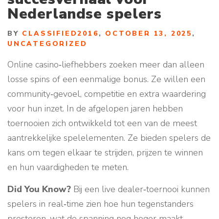
Nederlandse spelers
BY
CLASSIFIED2016
,
OCTOBER 13, 2025
,
UNCATEGORIZED
Online casino‑liefhebbers zoeken meer dan alleen
losse spins of een eenmalige bonus. Ze willen een
community‑gevoel, competitie en extra waardering
voor hun inzet. In de afgelopen jaren hebben
toernooien zich ontwikkeld tot een van de meest
aantrekkelijke spelelementen. Ze bieden spelers de
kans om tegen elkaar te strijden, prijzen te winnen
en hun vaardigheden te meten.
Did You Know?
Bij een live dealer‑toernooi kunnen
spelers in real‑time zien hoe hun tegenstanders
presteren, wat de spanning nog hoger maakt.