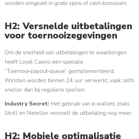
worden omgezet in gratis spins of cash‑bonussen.
H2: Versnelde uitbetalingen
voor toernooizegevingen
Om de snelheid van uitbetalingen te waarborgen,
heeft Loyal Casino een speciale
“Toernooi‑payout‑queue” geïmplementeerd.
Winsten worden binnen 24 uur verwerkt, vaak zelfs
sneller dan bij reguliere spellen.
Industry Secret:
Het gebruik van e‑wallets zoals
Skrill en Neteller versnelt de uitbetaling nog meer.
H2: Mobiele optimalisatie