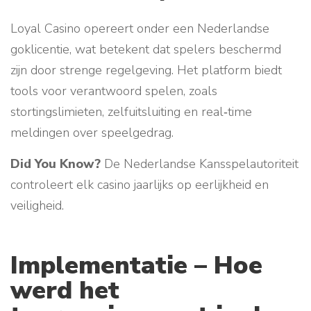
Loyal Casino opereert onder een Nederlandse
goklicentie, wat betekent dat spelers beschermd
zijn door strenge regelgeving. Het platform biedt
tools voor verantwoord spelen, zoals
stortingslimieten, zelfuitsluiting en real‑time
meldingen over speelgedrag.
Did You Know?
De Nederlandse Kansspelautoriteit
controleert elk casino jaarlijks op eerlijkheid en
veiligheid.
Implementatie – Hoe
werd het