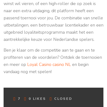
winst wil vieren, of een high‑roller die op zoek is
naar een extra uitdaging, dit platform heeft een
passend toernooi voor jou. De combinatie van snelle
uitbetalingen, een betrouwbaar licentiekader en een
uitgebreid loyaliteitsprogramma maakt het een
aantrekkelijke keuze voor Nederlandse spelers.
Ben je klaar om de competitie aan te gaan en te
profiteren van de voordelen? Ontdek de toernooien
en meer op
Loyal Casino casino NL
en begin
vandaag nog met spelen!
C
7
0
LIKES
CLOSED
O