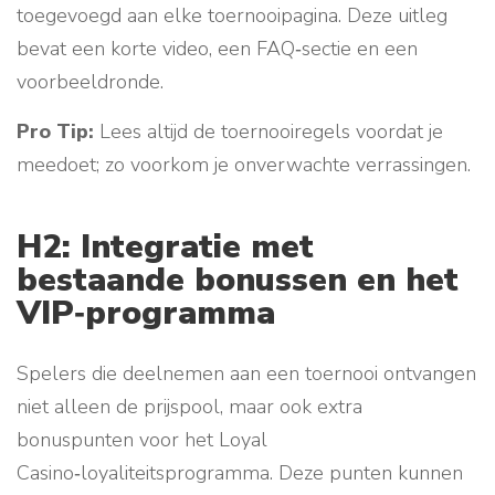
toegevoegd aan elke toernooipagina. Deze uitleg
bevat een korte video, een FAQ‑sectie en een
voorbeeldronde.
Pro Tip:
Lees altijd de toernooiregels voordat je
meedoet; zo voorkom je onverwachte verrassingen.
H2: Integratie met
bestaande bonussen en het
VIP‑programma
Spelers die deelnemen aan een toernooi ontvangen
niet alleen de prijspool, maar ook extra
bonuspunten voor het Loyal
Casino‑loyaliteitsprogramma. Deze punten kunnen