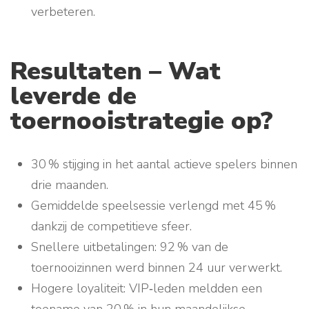
verbeteren.
Resultaten – Wat
leverde de
toernooistrategie op?
30 % stijging in het aantal actieve spelers binnen
drie maanden.
Gemiddelde speelsessie verlengd met 45 %
dankzij de competitieve sfeer.
Snellere uitbetalingen: 92 % van de
toernooizinnen werd binnen 24 uur verwerkt.
Hogere loyaliteit: VIP‑leden meldden een
toename van 20 % in hun maandelijkse