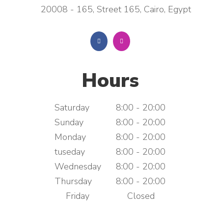
20008 - 165, Street 165, Cairo, Egypt
Hours
Saturday
8:00 - 20:00
Sunday
8:00 - 20:00
Monday
8:00 - 20:00
tuseday
8:00 - 20:00
Wednesday
8:00 - 20:00
Thursday
8:00 - 20:00
Friday
Closed