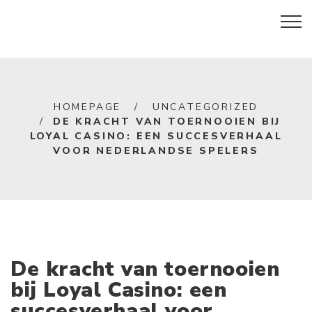
HOMEPAGE
UNCATEGORIZED
DE KRACHT VAN TOERNOOIEN BIJ
LOYAL CASINO: EEN SUCCESVERHAAL
VOOR NEDERLANDSE SPELERS
De kracht van toernooien
bij Loyal Casino: een
succesverhaal voor