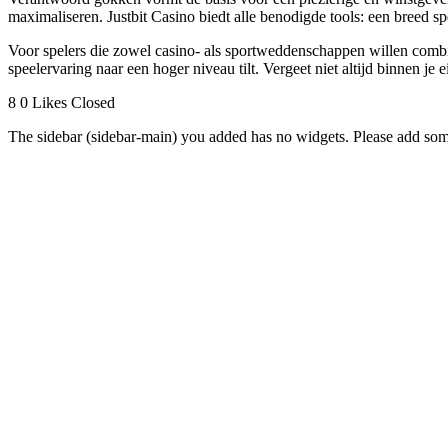
maximaliseren. Justbit Casino biedt alle benodigde tools: een breed sp
Voor spelers die zowel casino‑ als sportweddenschappen willen combin
speelervaring naar een hoger niveau tilt. Vergeet niet altijd binnen je
Comments
8
0
Likes
Closed
The sidebar (sidebar-main) you added has no widgets. Please add so