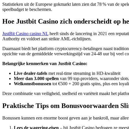
Statistieken uit de Europese gokmarkt laten zien dat 78 % van de spel
speelbudget te beschermen.
Hoe Justbit Casino zich onderscheidt op he
JustBit Casino casino NL
heeft sinds de lancering in 2021 een reputa
Authority en voldoet aan strikte AML‑richtlijnen.
Daarnaast biedt het platform cryptocurrency‑betalingen naast traditi
opzichte van de gemiddelde verwerkingstijd van 24‑48 uur bij veel co
Belangrijke kenmerken van Justbit Casino:
Live dealer‑tafels
met real‑time streaming in HD‑kwaliteit
Meer dan 3.000 spellen
van 99 top‑providers, waaronder slots,
Welkomstbonussen
tot €500 + 200 gratis spins, plus een loy
Deze combinatie van veiligheid, snelheid en variëteit maakt het platf
Praktische Tips om Bonusvoorwaarden Sli
Bonussen kunnen een enorme boost geven aan je bankroll, maar alleen
Lees de wagering‑eisen
– bij Justbit Casino bedragen ze mees