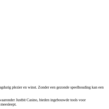
langdurig plezier en winst. Zonder een gezonde speelhouding kan een
s, waaronder Justbit Casino, bieden ingebouwde tools voor
 meesleept.