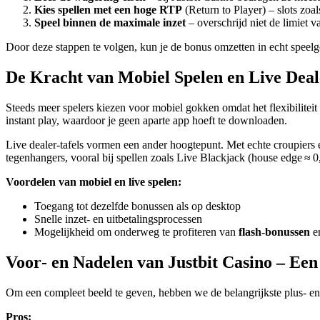
Kies spellen met een hoge RTP
(Return to Player) – slots zoa
Speel binnen de maximale inzet
– overschrijd niet de limiet v
Door deze stappen te volgen, kun je de bonus omzetten in echt speelg
De Kracht van Mobiel Spelen en Live Deal
Steeds meer spelers kiezen voor mobiel gokken omdat het flexibiliteit
instant play, waardoor je geen aparte app hoeft te downloaden.
Live dealer‑tafels vormen een ander hoogtepunt. Met echte croupiers en
tegenhangers, vooral bij spellen zoals Live Blackjack (house edge ≈ 0
Voordelen van mobiel en live spelen:
Toegang tot dezelfde bonussen als op desktop
Snelle inzet- en uitbetalingsprocessen
Mogelijkheid om onderweg te profiteren van
flash‑bonussen
e
Voor‑ en Nadelen van Justbit Casino – Een
Om een compleet beeld te geven, hebben we de belangrijkste plus‑ en 
Pros: