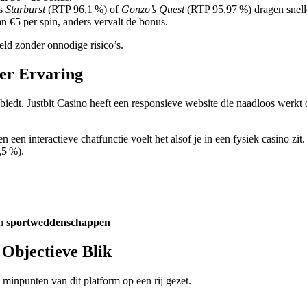
ls
Starburst
(RTP 96,1 %) of
Gonzo’s Quest
(RTP 95,97 %) dragen snelle
an €5 per spin, anders vervalt de bonus.
eld zonder onnodige risico’s.
er Ervaring
 biedt. Justbit Casino heeft een responsieve website die naadloos werk
 een interactieve chatfunctie voelt het alsof je in een fysiek casino zi
,5 %).
n
sportweddenschappen
 Objectieve Blik
minpunten van dit platform op een rij gezet.