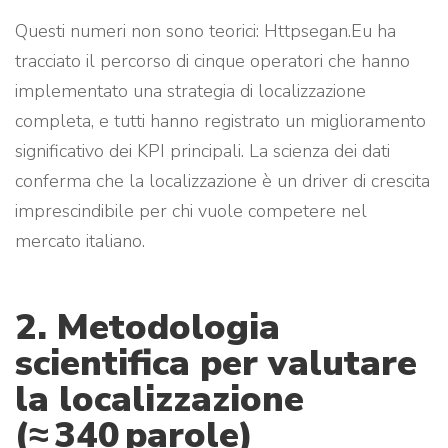
Questi numeri non sono teorici: Httpsegan.Eu ha
tracciato il percorso di cinque operatori che hanno
implementato una strategia di localizzazione
completa, e tutti hanno registrato un miglioramento
significativo dei KPI principali. La scienza dei dati
conferma che la localizzazione è un driver di crescita
imprescindibile per chi vuole competere nel
mercato italiano.
2. Metodologia
scientifica per valutare
la localizzazione
(≈ 340 parole)