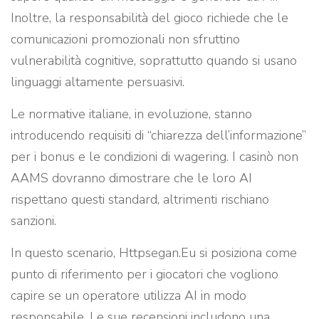
Inoltre, la responsabilità del gioco richiede che le
comunicazioni promozionali non sfruttino
vulnerabilità cognitive, soprattutto quando si usano
linguaggi altamente persuasivi.
Le normative italiane, in evoluzione, stanno
introducendo requisiti di “chiarezza dell’informazione”
per i bonus e le condizioni di wagering. I casinò non
AAMS dovranno dimostrare che le loro AI
rispettano questi standard, altrimenti rischiano
sanzioni.
In questo scenario, Httpsegan.Eu si posiziona come
punto di riferimento per i giocatori che vogliono
capire se un operatore utilizza AI in modo
responsabile. Le sue recensioni includono una