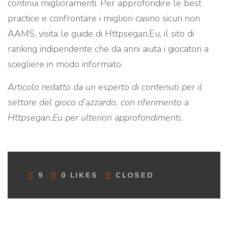
continui miglioramenti. Per approfondire le best
practice e confrontare i migliori casino sicuri non
AAMS, visita le guide di Httpsegan.Eu, il sito di
ranking indipendente che da anni aiuta i giocatori a
scegliere in modo informato.
Articolo redatto da un esperto di contenuti per il
settore del gioco d’azzardo, con riferimento a
Httpsegan.Eu per ulteriori approfondimenti.
C
9
0
LIKES
CLOSED
O
M
M
E