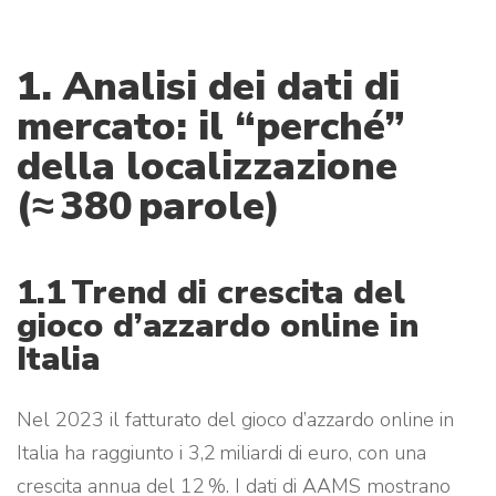
1. Analisi dei dati di
mercato: il “perché”
della localizzazione
(≈ 380 parole)
1.1 Trend di crescita del
gioco d’azzardo online in
Italia
Nel 2023 il fatturato del gioco d’azzardo online in
Italia ha raggiunto i 3,2 miliardi di euro, con una
crescita annua del 12 %. I dati di AAMS mostrano