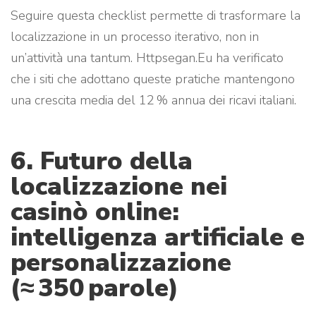
Seguire questa checklist permette di trasformare la
localizzazione in un processo iterativo, non in
un’attività una tantum. Httpsegan.Eu ha verificato
che i siti che adottano queste pratiche mantengono
una crescita media del 12 % annua dei ricavi italiani.
6. Futuro della
localizzazione nei
casinò online:
intelligenza artificiale e
personalizzazione
(≈ 350 parole)