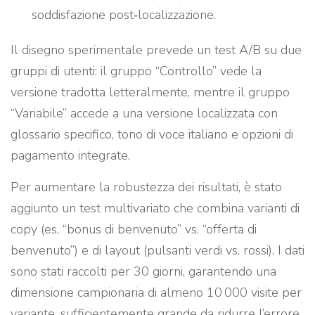
soddisfazione post‑localizzazione.
Il disegno sperimentale prevede un test A/B su due
gruppi di utenti: il gruppo “Controllo” vede la
versione tradotta letteralmente, mentre il gruppo
“Variabile” accede a una versione localizzata con
glossario specifico, tono di voce italiano e opzioni di
pagamento integrate.
Per aumentare la robustezza dei risultati, è stato
aggiunto un test multivariato che combina varianti di
copy (es. “bonus di benvenuto” vs. “offerta di
benvenuto”) e di layout (pulsanti verdi vs. rossi). I dati
sono stati raccolti per 30 giorni, garantendo una
dimensione campionaria di almeno 10 000 visite per
variante, sufficientemente grande da ridurre l’errore