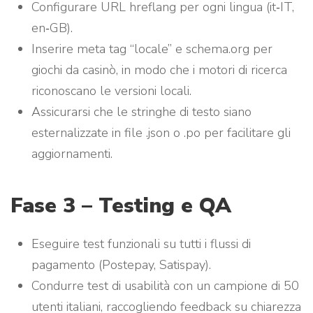
Configurare URL hreflang per ogni lingua (it‑IT,
en‑GB).
Inserire meta tag “locale” e schema.org per
giochi da casinò, in modo che i motori di ricerca
riconoscano le versioni locali.
Assicurarsi che le stringhe di testo siano
esternalizzate in file .json o .po per facilitare gli
aggiornamenti.
Fase 3 – Testing e QA
Eseguire test funzionali su tutti i flussi di
pagamento (Postepay, Satispay).
Condurre test di usabilità con un campione di 50
utenti italiani, raccogliendo feedback su chiarezza