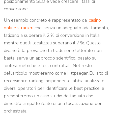
posizionamento SEO e vede crescere i tassi di
conversione.
Un esempio concreto è rappresentato dai
casino
online stranieri
che, senza un adeguato adattamento,
faticano a superare il 2 % di conversione in Italia,
mentre quelli localizzati superano il 7 %. Questo
divario è la prova che la traduzione letterale non
basta: serve un approccio scientifico, basato su
ipotesi, metriche e test controllati. Nel resto
dell’articolo mostreremo come Httpsegan.Eu, sito di
recensioni e ranking indipendente, abbia analizzato
diversi operatori per identificare le best practice, e
presenteremo un caso studio dettagliato che
dimostra l’impatto reale di una localizzazione ben
orchestrata.