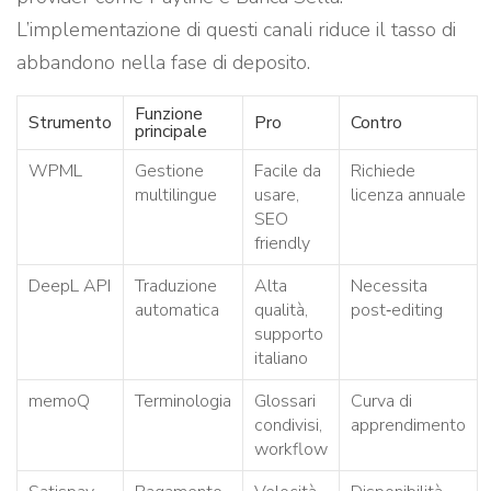
L’implementazione di questi canali riduce il tasso di
abbandono nella fase di deposito.
Funzione
Strumento
Pro
Contro
principale
WPML
Gestione
Facile da
Richiede
multilingue
usare,
licenza annuale
SEO
friendly
DeepL API
Traduzione
Alta
Necessita
automatica
qualità,
post‑editing
supporto
italiano
memoQ
Terminologia
Glossari
Curva di
condivisi,
apprendimento
workflow