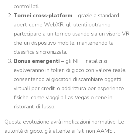
controllati.
Tornei cross‑platform
– grazie a standard
aperti come WebXR, gli utenti potranno
partecipare a un torneo usando sia un visore VR
che un dispositivo mobile, mantenendo la
classifica sincronizzata.
Bonus emergenti
– gli NFT natalizi si
evolveranno in token di gioco con valore reale,
consentendo ai giocatori di scambiare oggetti
virtuali per crediti o addirittura per esperienze
fisiche, come viaggi a Las Vegas o cene in
ristoranti di lusso.
Questa evoluzione avrà implicazioni normative. Le
autorità di gioco, già attente ai “siti non AAMS”,