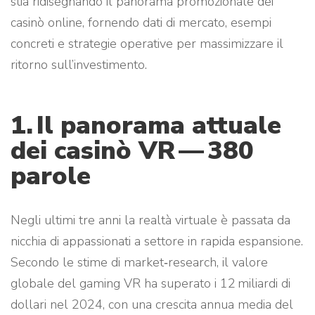
stia ridisegnando il panorama promozionale dei
casinò online, fornendo dati di mercato, esempi
concreti e strategie operative per massimizzare il
ritorno sull’investimento.
1. Il panorama attuale
dei casinò VR — 380
parole
Negli ultimi tre anni la realtà virtuale è passata da
nicchia di appassionati a settore in rapida espansione.
Secondo le stime di market‑research, il valore
globale del gaming VR ha superato i 12 miliardi di
dollari nel 2024, con una crescita annua media del