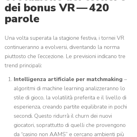
dei bonus VR — 420
parole
Una volta superata la stagione festiva, i tornei VR
continueranno a evolversi, diventando la norma
piuttosto che l’eccezione. Le previsioni indicano tre
trend principali:
Intelligenza artificiale per matchmaking
–
algoritmi di machine learning analizzeranno lo
stile di gioco, la volatilità preferita e il livello di
esperienza, creando partite equilibrate in pochi
secondi. Questo ridurrà il churn dei nuovi
giocatori, soprattutto di quelli che provengono
da “casino non AAMS” e cercano ambienti più