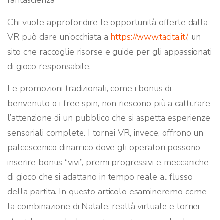
fantascienza.
Chi vuole approfondire le opportunità offerte dalla
VR può dare un’occhiata a
https://www.tacita.it/
, un
sito che raccoglie risorse e guide per gli appassionati
di gioco responsabile.
Le promozioni tradizionali, come i bonus di
benvenuto o i free spin, non riescono più a catturare
l’attenzione di un pubblico che si aspetta esperienze
sensoriali complete. I tornei VR, invece, offrono un
palcoscenico dinamico dove gli operatori possono
inserire bonus “vivi”, premi progressivi e meccaniche
di gioco che si adattano in tempo reale al flusso
della partita. In questo articolo esamineremo come
la combinazione di Natale, realtà virtuale e tornei