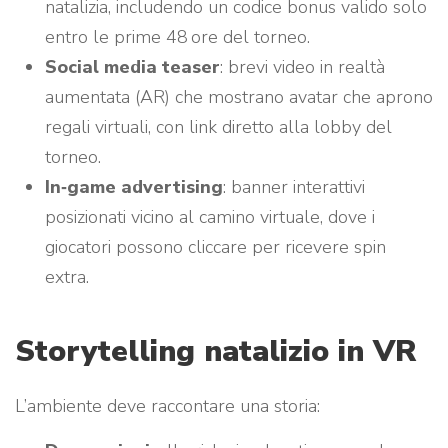
natalizia, includendo un codice bonus valido solo
entro le prime 48 ore del torneo.
Social media teaser
: brevi video in realtà
aumentata (AR) che mostrano avatar che aprono
regali virtuali, con link diretto alla lobby del
torneo.
In‑game advertising
: banner interattivi
posizionati vicino al camino virtuale, dove i
giocatori possono cliccare per ricevere spin
extra.
Storytelling natalizio in VR
L’ambiente deve raccontare una storia: