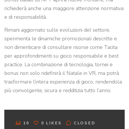
richiederà anche una maggiore attenzione normativa
e di responsabilità.
Rimani aggiornato sulle evoluzioni del settore,
sperimenta le dinamiche promozionali descritte e
non dimenticare di consultare risorse come Tacita
per approfondimenti su gioco responsabile e best
practice. La combinazione di tecnologia, tornei e
bonus non solo ridefinirà il Natale in VR, ma potrà
trasformare l’intera esperienza di gioco, rendendola
più coinvolgente, sicura e redditizia tutto l’anno.
C
10
0
LIKES
CLOSED
O