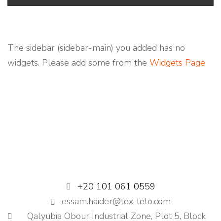
M
M
E
N
T
The sidebar (sidebar-main) you added has no
S
widgets. Please add some from the
Widgets Page
+20 101 061 0559
essam.haider@tex-telo.com
Qalyubia Obour Industrial Zone, Plot 5, Block