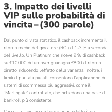
3. Impatto dei livelli
VIP sulle probabilità di
vincita – (300 parole)
Dal punto di vista statistico, il cashback incrementa il
ritorno medio del giocatore (ROI) di 1‑3 % a seconda
del livello. Un Platinum che riceve 8 % di cashback
su €10 000 di turnover guadagna €800 di ritorno
diretto, riducendo l’effetto della varianza. Inoltre, i
limiti di puntata più alti consentono l’applicazione di
sistemi di scommessa più aggressivi, come il
“Martingale” controllato, che richiedono una base di
bankroll più consistente.
L’accesso a giochi con house edge ridotto è un