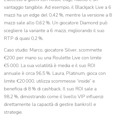
vantaggio tangibile. Ad esempio, il Blackjack Live a 6
mazzi ha un edge del 0,42 %, mentre la versione a 8
mazzi sale allo 0,62 %. Un giocatore Diamond può
scegliere la variante a 6 mazzi, migliorando il suo
RTP di quasi 0,2 %.
Caso studio: Marco, giocatore Silver, scommette
€200 per mano su una Roulette Live con limite
€5 000. La sua volatilità è media e il suo ROI
annuale è circa 96,5 %. Laura, Platinum, gioca con
limite €20 000, utilizza scommesse “inside” e
beneficia di 8 % di cashback. Il suo ROI sale a
98,2 %, dimostrando come il livello VIP influenzi
direttamente la capacità di gestire bankroll e
strategie.