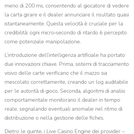
meno di 200 ms, consentendo al giocatore di vedere
la carta girare e il dealer annunciare il risultato quasi
istantaneamente. Questa velocità è cruciale per la
credibilità: ogni micro‑secondo di ritardo è percepito
come potenziale manipolazione.
L’introduzione dell’intelligenza artificiale ha portato
due innovazioni chiave. Prima, sistemi di tracciamento
visivo delle carte verificano che il mazzo sia
mescolato correttamente, creando un log auditabile
per le autorità di gioco. Seconda, algoritmi di analisi
comportamentale monitorano il dealer in tempo
reale, segnalando eventuali anomalie nel ritmo di
distribuzione o nella gestione delle fiches.
Dietro le quinte, i Live Casino Engine dei provider –