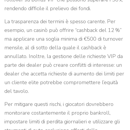
rendendo difficile il prelievo dei fondi.
La trasparenza dei termini è spesso carente. Per
esempio, un casinò può offrire “cashback del 12 %”
ma applicare una soglia minima di €500 di turnover
mensile, al di sotto della quale il cashback è
annullato. Inoltre, la gestione delle richieste VIP da
parte dei dealer può creare conflitti di interesse: un
dealer che accetta richieste di aumento dei limiti per
un cliente elite potrebbe compromettere l’equità
del tavolo.
Per mitigare questi rischi, i giocatori dovrebbero
monitorare costantemente il proprio bankroll,
impostare limiti di perdita giornalieri e utilizzare gli