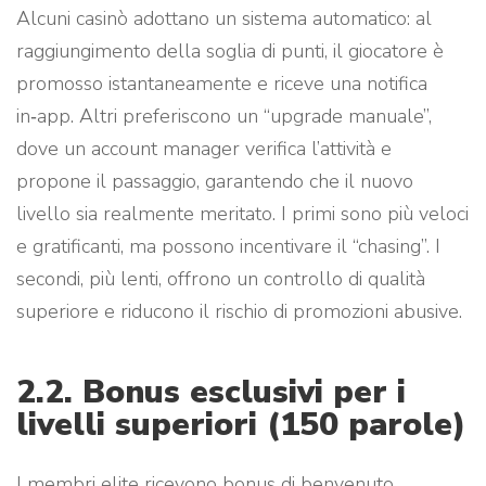
Alcuni casinò adottano un sistema automatico: al
raggiungimento della soglia di punti, il giocatore è
promosso istantaneamente e riceve una notifica
in‑app. Altri preferiscono un “upgrade manuale”,
dove un account manager verifica l’attività e
propone il passaggio, garantendo che il nuovo
livello sia realmente meritato. I primi sono più veloci
e gratificanti, ma possono incentivare il “chasing”. I
secondi, più lenti, offrono un controllo di qualità
superiore e riducono il rischio di promozioni abusive.
2.2. Bonus esclusivi per i
livelli superiori (150 parole)
I membri elite ricevono bonus di benvenuto