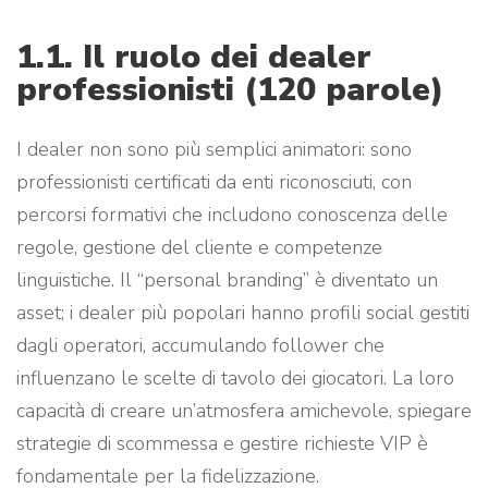
1.1. Il ruolo dei dealer
professionisti (120 parole)
I dealer non sono più semplici animatori: sono
professionisti certificati da enti riconosciuti, con
percorsi formativi che includono conoscenza delle
regole, gestione del cliente e competenze
linguistiche. Il “personal branding” è diventato un
asset; i dealer più popolari hanno profili social gestiti
dagli operatori, accumulando follower che
influenzano le scelte di tavolo dei giocatori. La loro
capacità di creare un’atmosfera amichevole, spiegare
strategie di scommessa e gestire richieste VIP è
fondamentale per la fidelizzazione.