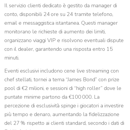
Il servizio clienti dedicato è gestito da manager di
conto, disponibili 24 ore su 24 tramite telefono,
email e messaggistica istantanea. Questi manager
monitorano le richieste di aumento dei limiti,
organizzano viaggi VIP e risolvono eventuali dispute
con il dealer, garantendo una risposta entro 15
minuti.
Eventi esclusivi includono cene live streaming con
chef stellati, tornei a tema “James Bond” con prize
pool di €2 milioni, e sessioni di “high roller” dove le
puntate minime partono da €100 000. La
percezione di esclusività spinge i giocatori a investire
più tempo e denaro, aumentando la fidelizzazione
del 27 % rispetto ai clienti standard, secondo i dati di