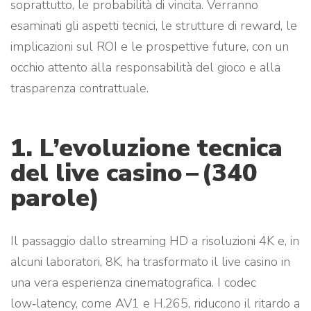
soprattutto, le probabilità di vincita. Verranno
esaminati gli aspetti tecnici, le strutture di reward, le
implicazioni sul ROI e le prospettive future, con un
occhio attento alla responsabilità del gioco e alla
trasparenza contrattuale.
1. L’evoluzione tecnica
del live casino – (340
parole)
Il passaggio dallo streaming HD a risoluzioni 4K e, in
alcuni laboratori, 8K, ha trasformato il live casino in
una vera esperienza cinematografica. I codec
low‑latency, come AV1 e H.265, riducono il ritardo a