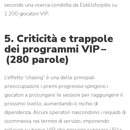
secondo una ricerca condotta da Eskillsforjobs su
1 200 giocatori VIP.
5. Criticità e trappole
dei programmi VIP –
(280 parole)
L’effetto “chasing” è una delle principali
preoccupazioni: i premi progressivi spingono i
giocatori a prolungare le sessioni per raggiungere il
prossimo livello, aumentando il rischio di
dipendenza. Alcuni operatori nascondono i requisiti di
scommessa nei termini di servizio, imponendo
rollover su bonus VIP che possono superare i 50 x,