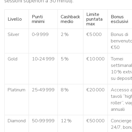
sessioni superiori a 30 minuti).
Limite
Punti
Cashback
Bonus
Livello
puntata
minimi
medio
esclusivi
max
Silver
0‑9 999
2 %
€5 000
Bonus di
benvenut
€50
Gold
10‑24 999
5 %
€10 000
Tornei
settimanal
10 % extr
su deposit
Platinum
25‑49 999
8 %
€20 000
Accesso 
tavoli “hig
roller”, via
annuali
Diamond
50‑99 999
12 %
€50 000
Concierge
24/7, bon