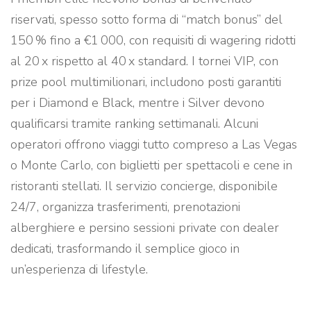
riservati, spesso sotto forma di “match bonus” del
150 % fino a €1 000, con requisiti di wagering ridotti
al 20 x rispetto al 40 x standard. I tornei VIP, con
prize pool multimilionari, includono posti garantiti
per i Diamond e Black, mentre i Silver devono
qualificarsi tramite ranking settimanali. Alcuni
operatori offrono viaggi tutto compreso a Las Vegas
o Monte Carlo, con biglietti per spettacoli e cene in
ristoranti stellati. Il servizio concierge, disponibile
24/7, organizza trasferimenti, prenotazioni
alberghiere e persino sessioni private con dealer
dedicati, trasformando il semplice gioco in
un’esperienza di lifestyle.