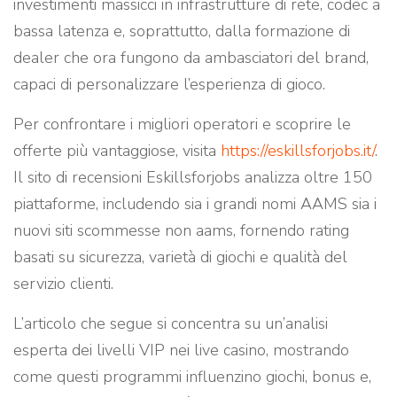
investimenti massicci in infrastrutture di rete, codec a
bassa latenza e, soprattutto, dalla formazione di
dealer che ora fungono da ambasciatori del brand,
capaci di personalizzare l’esperienza di gioco.
Per confrontare i migliori operatori e scoprire le
offerte più vantaggiose, visita
https://eskillsforjobs.it/
.
Il sito di recensioni Eskillsforjobs analizza oltre 150
piattaforme, includendo sia i grandi nomi AAMS sia i
nuovi siti scommesse non aams, fornendo rating
basati su sicurezza, varietà di giochi e qualità del
servizio clienti.
L’articolo che segue si concentra su un’analisi
esperta dei livelli VIP nei live casino, mostrando
come questi programmi influenzino giochi, bonus e,