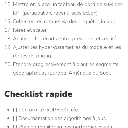
Mettre en place un tableau de bord de suivi des
KPI (participation, revenu, satisfaction).
Collecter les retours via des enquêtes in‑app.
Itérer et scaler
Analyser les écarts entre prévisions et réalité.
Ajuster les hyper‑paramètres du modèle et les
règles de pricing.
Étendre progressivement à d’autres segments
géographiques (Europe, Amérique du Sud).
Checklist rapide
[ ] Conformité GDPR vérifiée.
[ ] Documentation des algorithmes à jour.
[ ] Plan de monitoring des performances en