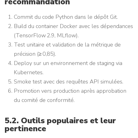
recommandation
Commit du code Python dans le dépôt Git.
Build du container Docker avec les dépendances
(TensorFlow 2.9, MLflow).
Test unitaire et validation de la métrique de
précision (≥ 0,85).
Deploy sur un environnement de staging via
Kubernetes.
Smoke test avec des requêtes API simulées.
Promotion vers production après approbation
du comité de conformité.
5.2. Outils populaires et leur
pertinence