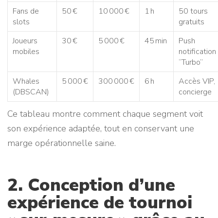
Fans de
50 €
10 000 €
1 h
50 tours
slots
gratuits
Joueurs
30 €
5 000 €
45 min
Push
mobiles
notification
“Turbo”
Whales
5 000 €
300 000 €
6 h
Accès VIP,
(DBSCAN)
concierge
Ce tableau montre comment chaque segment voit
son expérience adaptée, tout en conservant une
marge opérationnelle saine.
2. Conception d’une
expérience de tournoi