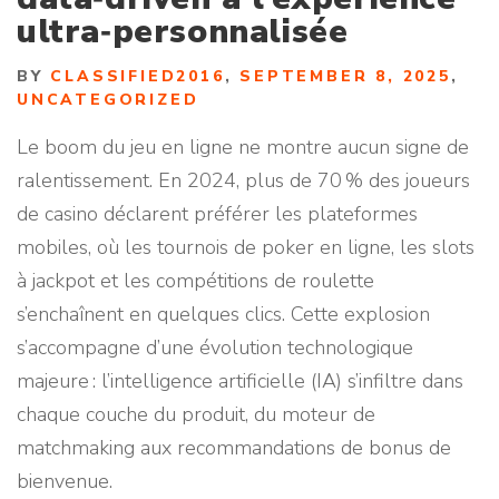
ultra‑personnalisée
BY
CLASSIFIED2016
,
SEPTEMBER 8, 2025
,
UNCATEGORIZED
Le boom du jeu en ligne ne montre aucun signe de
ralentissement. En 2024, plus de 70 % des joueurs
de casino déclarent préférer les plateformes
mobiles, où les tournois de poker en ligne, les slots
à jackpot et les compétitions de roulette
s’enchaînent en quelques clics. Cette explosion
s’accompagne d’une évolution technologique
majeure : l’intelligence artificielle (IA) s’infiltre dans
chaque couche du produit, du moteur de
matchmaking aux recommandations de bonus de
bienvenue.