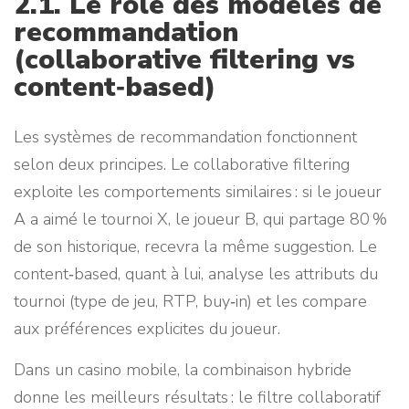
2.1. Le rôle des modèles de
recommandation
(collaborative filtering vs
content‑based)
Les systèmes de recommandation fonctionnent
selon deux principes. Le collaborative filtering
exploite les comportements similaires : si le joueur
A a aimé le tournoi X, le joueur B, qui partage 80 %
de son historique, recevra la même suggestion. Le
content‑based, quant à lui, analyse les attributs du
tournoi (type de jeu, RTP, buy‑in) et les compare
aux préférences explicites du joueur.
Dans un casino mobile, la combinaison hybride
donne les meilleurs résultats : le filtre collaboratif