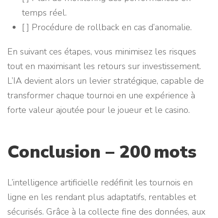
temps réel.
[ ] Procédure de rollback en cas d’anomalie.
En suivant ces étapes, vous minimisez les risques
tout en maximisant les retours sur investissement.
L’IA devient alors un levier stratégique, capable de
transformer chaque tournoi en une expérience à
forte valeur ajoutée pour le joueur et le casino.
Conclusion – 200 mots
L’intelligence artificielle redéfinit les tournois en
ligne en les rendant plus adaptatifs, rentables et
sécurisés. Grâce à la collecte fine des données, aux