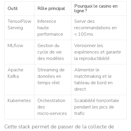
Pourquoi le casino en
Outil
Rôle principal
ligne ?
TensorFlow
Inference
Servir des
Serving
haute
recommandations en
performance
< 100 ms
MLflow
Gestion du
Versionner les
cycle de vie
expériences et garantir
des modèles
la reproductibilité
Apache
Streaming de
Alimenter le
Kafka
données en
matchmaking et le
temps réel
tableau de bord en
direct
Kubernetes
Orchestration
Scalabilité horizontale
des
pendant les pics de
micro‑services
trafic
Cette stack permet de passer de la collecte de