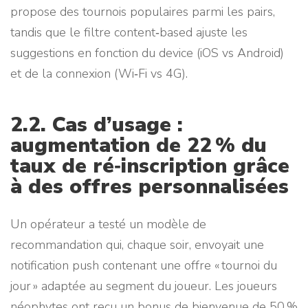
propose des tournois populaires parmi les pairs,
tandis que le filtre content‑based ajuste les
suggestions en fonction du device (iOS vs Android)
et de la connexion (Wi‑Fi vs 4G).
2.2. Cas d’usage :
augmentation de 22 % du
taux de ré‑inscription grâce
à des offres personnalisées
Un opérateur a testé un modèle de
recommandation qui, chaque soir, envoyait une
notification push contenant une offre « tournoi du
jour » adaptée au segment du joueur. Les joueurs
néophytes ont reçu un bonus de bienvenue de 50 %