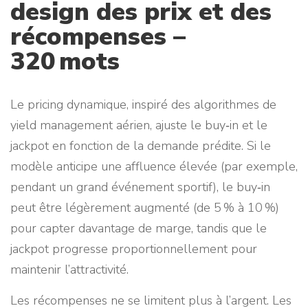
design des prix et des
récompenses –
320 mots
Le pricing dynamique, inspiré des algorithmes de
yield management aérien, ajuste le buy‑in et le
jackpot en fonction de la demande prédite. Si le
modèle anticipe une affluence élevée (par exemple,
pendant un grand événement sportif), le buy‑in
peut être légèrement augmenté (de 5 % à 10 %)
pour capter davantage de marge, tandis que le
jackpot progresse proportionnellement pour
maintenir l’attractivité.
Les récompenses ne se limitent plus à l’argent. Les