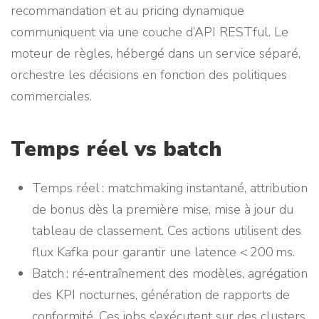
recommandation et au pricing dynamique
communiquent via une couche d’API RESTful. Le
moteur de règles, hébergé dans un service séparé,
orchestre les décisions en fonction des politiques
commerciales.
Temps réel vs batch
Temps réel : matchmaking instantané, attribution
de bonus dès la première mise, mise à jour du
tableau de classement. Ces actions utilisent des
flux Kafka pour garantir une latence < 200 ms.
Batch : ré‑entraînement des modèles, agrégation
des KPI nocturnes, génération de rapports de
conformité. Ces jobs s’exécutent sur des clusters