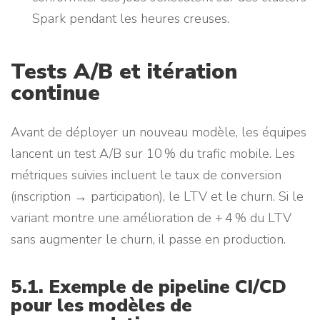
Spark pendant les heures creuses.
Tests A/B et itération
continue
Avant de déployer un nouveau modèle, les équipes
lancent un test A/B sur 10 % du trafic mobile. Les
métriques suivies incluent le taux de conversion
(inscription → participation), le LTV et le churn. Si le
variant montre une amélioration de + 4 % du LTV
sans augmenter le churn, il passe en production.
5.1. Exemple de pipeline CI/CD
pour les modèles de