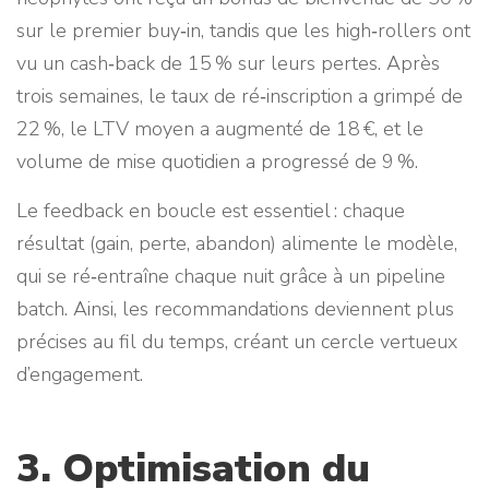
sur le premier buy‑in, tandis que les high‑rollers ont
vu un cash‑back de 15 % sur leurs pertes. Après
trois semaines, le taux de ré‑inscription a grimpé de
22 %, le LTV moyen a augmenté de 18 €, et le
volume de mise quotidien a progressé de 9 %.
Le feedback en boucle est essentiel : chaque
résultat (gain, perte, abandon) alimente le modèle,
qui se ré‑entraîne chaque nuit grâce à un pipeline
batch. Ainsi, les recommandations deviennent plus
précises au fil du temps, créant un cercle vertueux
d’engagement.
3. Optimisation du