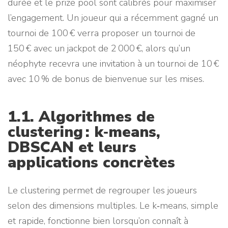
durée et le prize pool sont calibrés pour maximiser
l’engagement. Un joueur qui a récemment gagné un
tournoi de 100 € verra proposer un tournoi de
150 € avec un jackpot de 2 000 €, alors qu’un
néophyte recevra une invitation à un tournoi de 10 €
avec 10 % de bonus de bienvenue sur les mises.
1.1. Algorithmes de
clustering : k‑means,
DBSCAN et leurs
applications concrètes
Le clustering permet de regrouper les joueurs
selon des dimensions multiples. Le k‑means, simple
et rapide, fonctionne bien lorsqu’on connaît à