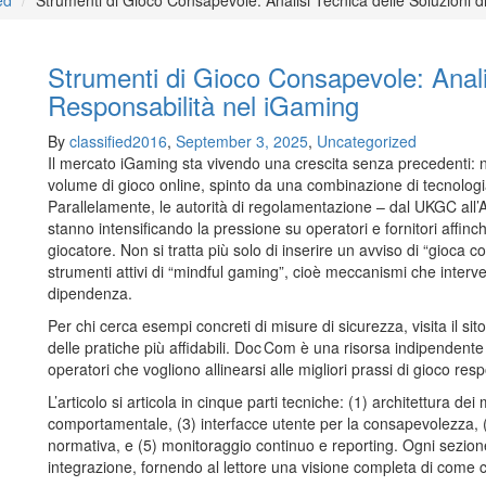
ed
Strumenti di Gioco Consapevole: Analisi Tecnica delle Soluzioni d
Strumenti di Gioco Consapevole: Analis
Responsabilità nel iGaming
By
classified2016
,
September 3, 2025
,
Uncategorized
Il mercato iGaming sta vivendo una crescita senza precedenti: nel
volume di gioco online, spinto da una combinazione di tecnologi
Parallelamente, le autorità di regolamentazione – dal UKGC al
stanno intensificando la pressione su operatori e fornitori affinc
giocatore. Non si tratta più solo di inserire un avviso di “gioca
strumenti attivi di “mindful gaming”, cioè meccanismi che interven
dipendenza.
Per chi cerca esempi concreti di misure di sicurezza, visita il sit
delle pratiche più affidabili. Doc Com è una risorsa indipendente c
operatori che vogliono allinearsi alle migliori prassi di gioco res
L’articolo si articola in cinque parti tecniche: (1) architettura dei 
comportamentale, (3) interfacce utente per la consapevolezza, (
normativa, e (5) monitoraggio continuo e reporting. Ogni sezion
integrazione, fornendo al lettore una visione completa di come c