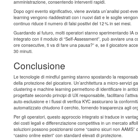
amministrazione, consentendo interventi rapidi.
Dopo ogni evento significativo, viene avviata un’analisi post‑even
learning vengono riaddestrati con i nuovi dati e le soglie vengo
continuo riduce il numero di falsi positivi del 12 % in sei mesi.
Guardando al futuro, molti operatori stanno sperimentando IA con
integrato con il modulo di “Self‑Assessment”, può avviare una c
ore consecutive, ti va di fare una pausa?” e, se il giocatore ac
30 minuti.
Conclusione
Le tecnologie di mindful gaming stanno spostando la responsabi
della protezione del giocatore. Un’architettura a micro‑servizi gar
clustering e machine learning permettono di identificare in antici
progettate secondo principi di UX responsabile, facilitano l’attivaz
auto‑esclusione e i flussi di verifica KYC assicurano la conformità
automatizzato chiudono il cerchio, fornendo trasparenza agli orga
Per gli operatori, questo approccio integrato si traduce in vantag
dei costi legali e differenziazione competitiva in un mercato af
soluzioni possono posizionarsi come “casino sicuri non AAMS” di 
“casino online esteri” con standard elevati di protezione.