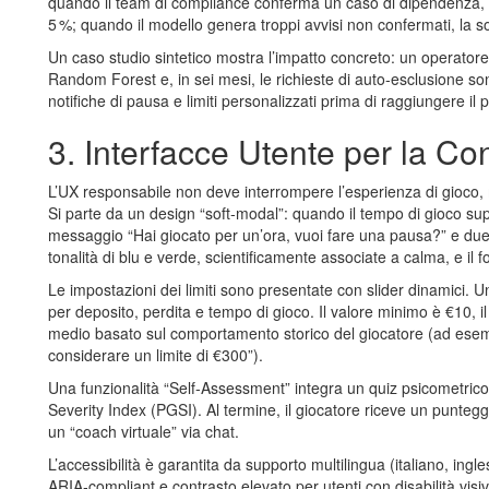
quando il team di compliance conferma un caso di dipendenza, la
5 %; quando il modello genera troppi avvisi non confermati, la so
Un caso studio sintetico mostra l’impatto concreto: un operator
Random Forest e, in sei mesi, le richieste di auto‑esclusione so
notifiche di pausa e limiti personalizzati prima di raggiungere il p
3. Interfacce Utente per la C
L’UX responsabile non deve interrompere l’esperienza di gioco, 
Si parte da un design “soft‑modal”: quando il tempo di gioco sup
messaggio “Hai giocato per un’ora, vuoi fare una pausa?” e due 
tonalità di blu e verde, scientificamente associate a calma, e il fo
Le impostazioni dei limiti sono presentate con slider dinamici. Un
per deposito, perdita e tempo di gioco. Il valore minimo è €10, 
medio basato sul comportamento storico del giocatore (ad esemp
considerare un limite di €300”).
Una funzionalità “Self‑Assessment” integra un quiz psicometrico
Severity Index (PGSI). Al termine, il giocatore riceve un punteggio
un “coach virtuale” via chat.
L’accessibilità è garantita da supporto multilingua (italiano, ingl
ARIA‑compliant e contrasto elevato per utenti con disabilità visiv