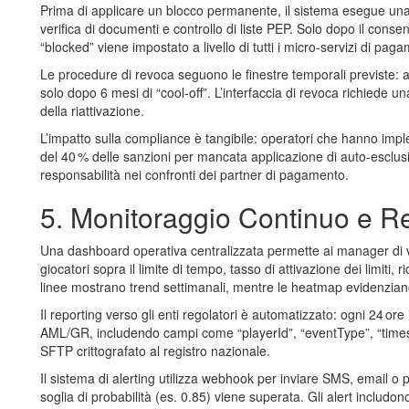
Prima di applicare un blocco permanente, il sistema esegue una
verifica di documenti e controllo di liste PEP. Solo dopo il consens
“blocked” viene impostato a livello di tutti i micro‑servizi di pag
Le procedure di revoca seguono le finestre temporali previste: a
solo dopo 6 mesi di “cool‑off”. L’interfaccia di revoca richiede u
della riattivazione.
L’impatto sulla compliance è tangibile: operatori che hanno impl
del 40 % delle sanzioni per mancata applicazione di auto‑esclusi
responsabilità nei confronti dei partner di pagamento.
5. Monitoraggio Continuo e R
Una dashboard operativa centralizzata permette ai manager di vi
giocatori sopra il limite di tempo, tasso di attivazione dei limiti, r
linee mostrano trend settimanali, mentre le heatmap evidenziano
Il reporting verso gli enti regolatori è automatizzato: ogni 24 or
AML/GR, includendo campi come “playerId”, “eventType”, “timest
SFTP crittografato al registro nazionale.
Il sistema di alerting utilizza webhook per inviare SMS, email o
soglia di probabilità (es. 0.85) viene superata. Gli alert includono