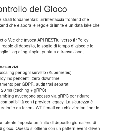
ontrollo del Gioco
e strati fondamentali: un’interfaccia frontend che
end che elabora le regole di limite e un data lake che
act o Vue che invoca API RESTful verso il “Policy
regole di deposito, le soglie di tempo di gioco e le
lie i log di ogni spin, puntata e transazione,
ro‑servizi
oscaling per ogni servizio (Kubernetes)
loy indipendenti, zero‑downtime
lamento per GDPR, audit trail separati
120 ms (caching + gRPC)
 gambling avvengono spesso via gRPC per ridurre
ompatibilità con i provider legacy. La sicurezza è
eratori e da token JWT firmati con chiavi rotanti per le
un utente imposta un limite di deposito giornaliero di
di gioco. Questo si ottiene con un pattern event‑driven