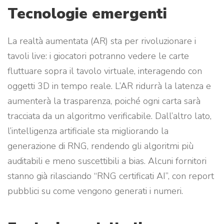
Tecnologie emergenti
La realtà aumentata (AR) sta per rivoluzionare i
tavoli live: i giocatori potranno vedere le carte
fluttuare sopra il tavolo virtuale, interagendo con
oggetti 3D in tempo reale. L’AR ridurrà la latenza e
aumenterà la trasparenza, poiché ogni carta sarà
tracciata da un algoritmo verificabile. Dall’altro lato,
l’intelligenza artificiale sta migliorando la
generazione di RNG, rendendo gli algoritmi più
auditabili e meno suscettibili a bias. Alcuni fornitori
stanno già rilasciando “RNG certificati AI”, con report
pubblici su come vengono generati i numeri.