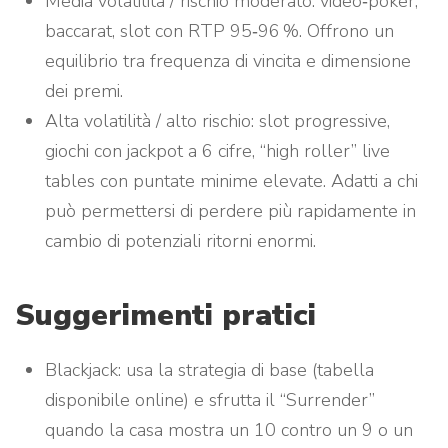
Media volatilità / rischio moderato: video‑poker,
baccarat, slot con RTP 95‑96 %. Offrono un
equilibrio tra frequenza di vincita e dimensione
dei premi.
Alta volatilità / alto rischio: slot progressive,
giochi con jackpot a 6 cifre, “high roller” live
tables con puntate minime elevate. Adatti a chi
può permettersi di perdere più rapidamente in
cambio di potenziali ritorni enormi.
Suggerimenti pratici
Blackjack: usa la strategia di base (tabella
disponibile online) e sfrutta il “Surrender”
quando la casa mostra un 10 contro un 9 o un