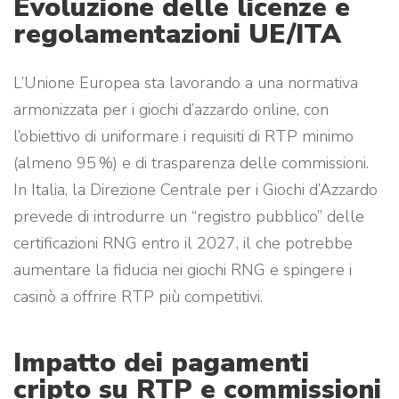
Evoluzione delle licenze e
regolamentazioni UE/ITA
L’Unione Europea sta lavorando a una normativa
armonizzata per i giochi d’azzardo online, con
l’obiettivo di uniformare i requisiti di RTP minimo
(almeno 95 %) e di trasparenza delle commissioni.
In Italia, la Direzione Centrale per i Giochi d’Azzardo
prevede di introdurre un “registro pubblico” delle
certificazioni RNG entro il 2027, il che potrebbe
aumentare la fiducia nei giochi RNG e spingere i
casinò a offrire RTP più competitivi.
Impatto dei pagamenti
cripto su RTP e commissioni