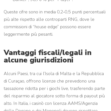
Queste cifre sono in media 0,2‑0,5 punti percentuali
più alte rispetto alle controparti RNG, dove le
commissioni di “house edge” possono essere
leggermente più pesanti.
Vantaggi fiscali/legali in
alcune giurisdizioni
Alcuni Paesi, tra cui l’Isola di Malta e la Repubblica
di Curaçao, offrono licenze che prevedono una
tassazione ridotta per i giochi live, trasferendo parte
del risparmio al giocatore sotto forma di payout più
alto. In Italia, i casinò con licenza AAMS/Agenzia
delle Dogane e dei Monopoli devono rispettare