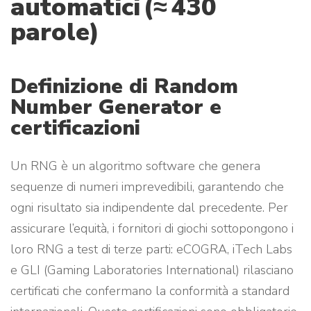
automatici (≈ 430
parole)
Definizione di Random
Number Generator e
certificazioni
Un RNG è un algoritmo software che genera
sequenze di numeri imprevedibili, garantendo che
ogni risultato sia indipendente dal precedente. Per
assicurare l’equità, i fornitori di giochi sottopongono i
loro RNG a test di terze parti: eCOGRA, iTech Labs
e GLI (Gaming Laboratories International) rilasciano
certificati che confermano la conformità a standard