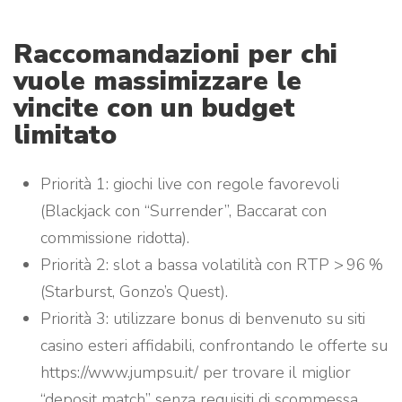
Raccomandazioni per chi
vuole massimizzare le
vincite con un budget
limitato
Priorità 1: giochi live con regole favorevoli
(Blackjack con “Surrender”, Baccarat con
commissione ridotta).
Priorità 2: slot a bassa volatilità con RTP > 96 %
(Starburst, Gonzo’s Quest).
Priorità 3: utilizzare bonus di benvenuto su siti
casino esteri affidabili, confrontando le offerte su
https://www.jumpsu.it/ per trovare il miglior
“deposit match” senza requisiti di scommessa