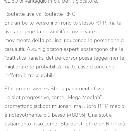
€1,50 di vantaggio in più per il giocatore.
Roulette live vs Roulette RNG
Entrambe le versioni offrono lo stesso RTP, ma la
live aggiunge la possibilità di osservare il
movimento della pallina, riducendo la percezione di
casualità. Alcuni giocatori esperti sostengono che la
“ballistics” (analisi del percorso) possa leggermente
migliorare le probabilità, ma le case dicono che
l’effetto è trascurabile.
Slot progressive vs Slot a pagamento fisso
Le slot progressive, come “Mega Moolah”,
promettono jackpot milionari, ma il loro RTP medio
è notevolmente più basso (≈ 88 %). Una slot a
pagamento fisso come “Starburst” offre un RTP più