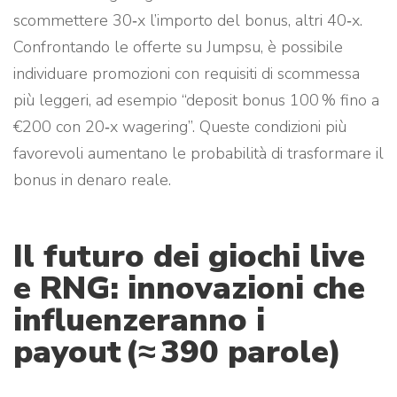
scommettere 30‑x l’importo del bonus, altri 40‑x.
Confrontando le offerte su Jumpsu, è possibile
individuare promozioni con requisiti di scommessa
più leggeri, ad esempio “deposit bonus 100 % fino a
€200 con 20‑x wagering”. Queste condizioni più
favorevoli aumentano le probabilità di trasformare il
bonus in denaro reale.
Il futuro dei giochi live
e RNG: innovazioni che
influenzeranno i
payout (≈ 390 parole)