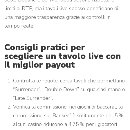
limiti di RTP, ma i tavoli live spesso beneficiano di
una maggiore trasparenza grazie ai controlli in
tempo reale.
Consigli pratici per
scegliere un tavolo live con
il miglior payout
Controlla le regole: cerca tavoli che permettano
“Surrender”, “Double Down” su qualsiasi mano o
“Late Surrender”.
Verifica la commissione: nei giochi di baccarat, la
commissione su “Banker” è solitamente del 5 %;
alcuni casinò riducono a 4,75 % per i giocatori