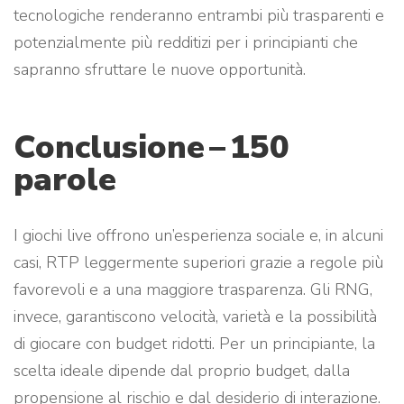
tecnologiche renderanno entrambi più trasparenti e
potenzialmente più redditizi per i principianti che
sapranno sfruttare le nuove opportunità.
Conclusione – 150
parole
I giochi live offrono un’esperienza sociale e, in alcuni
casi, RTP leggermente superiori grazie a regole più
favorevoli e a una maggiore trasparenza. Gli RNG,
invece, garantiscono velocità, varietà e la possibilità
di giocare con budget ridotti. Per un principiante, la
scelta ideale dipende dal proprio budget, dalla
propensione al rischio e dal desiderio di interazione.