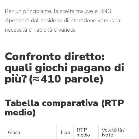
Per un principiante, la scelta tra live e RNG
dipenderà dal desiderio di interazione versus la
necessità di rapidità e varietà.
Confronto diretto:
quali giochi pagano di
più? (≈ 410 parole)
Tabella comparativa (RTP
medio)
RTP
Volatilità /
Gioco
Tipo
medio
Note