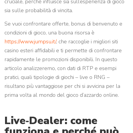
cruciale, perché influisce sia sull’esperienza di gioco
sia sulle probabilità di vincita.
Se vuoi confrontare offerte, bonus di benvenuto e
condizioni di gioco, una buona risorsa è
https://www.jumpsu.it/
, che raccoglie i migliori siti
casino esteri affidabili e ti permette di confrontare
rapidamente le promozioni disponibili. In questo
articolo analizzeremo, con dati di RTP e esempi
pratici, quali tipologie di giochi – live o RNG –
risultano più vantaggiose per chi si avvicina per la
prima volta al mondo del gioco d’azzardo online.
Live‑Dealer: come
funziona e perché può