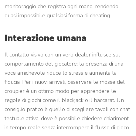
monitoraggio che registra ogni mano, rendendo
quasi impossibile qualsiasi forma di cheating.
Interazione umana
Il contatto visivo con un vero dealer influisce sul
comportamento del giocatore: la presenza di una
voce amichevole riduce lo stress e aumenta la
fiducia. Per i nuovi arrivati, osservare le mosse del
croupier è un ottimo modo per apprendere le
regole di giochi come il blackjack o il baccarat. Un
consiglio pratico è quello di scegliere tavoli con chat
testuale attiva, dove è possibile chiedere chiarimenti
in tempo reale senza interrompere il flusso di gioco.