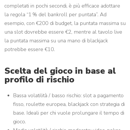
completati in pochi secondi, è più efficace adottare
la regola “1 % del bankroll per puntata”. Ad
esempio, con €200 di budget, la puntata massima su
una slot dovrebbe essere €2, mentre al tavolo live
la puntata massima su una mano di blackjack
potrebbe essere €10.
Scelta del gioco in base al
profilo di rischio
Bassa volatilità / basso rischio: slot a pagamento
fisso, roulette europea, blackjack con strategia di
base. Ideali per chi vuole prolungare il tempo di
gioco.