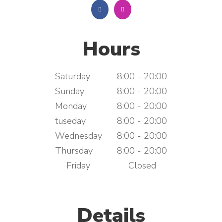
Hours
Saturday
8:00 - 20:00
Sunday
8:00 - 20:00
Monday
8:00 - 20:00
tuseday
8:00 - 20:00
Wednesday
8:00 - 20:00
Thursday
8:00 - 20:00
Friday
Closed
Details