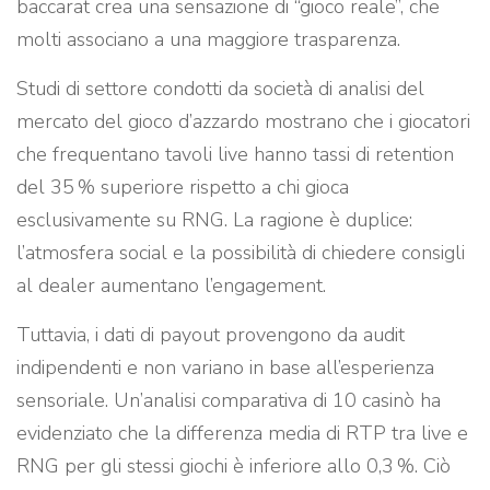
baccarat crea una sensazione di “gioco reale”, che
molti associano a una maggiore trasparenza.
Studi di settore condotti da società di analisi del
mercato del gioco d’azzardo mostrano che i giocatori
che frequentano tavoli live hanno tassi di retention
del 35 % superiore rispetto a chi gioca
esclusivamente su RNG. La ragione è duplice:
l’atmosfera social e la possibilità di chiedere consigli
al dealer aumentano l’engagement.
Tuttavia, i dati di payout provengono da audit
indipendenti e non variano in base all’esperienza
sensoriale. Un’analisi comparativa di 10 casinò ha
evidenziato che la differenza media di RTP tra live e
RNG per gli stessi giochi è inferiore allo 0,3 %. Ciò