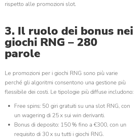
rispetto alle promozioni slot.
3. Il ruolo dei bonus nei
giochi RNG – 280
parole
Le promozioni per i giochi RNG sono più varie
perché gli algoritmi consentono una gestione più
flessibile dei costi. Le tipologie più diffuse includono:
Free spins: 50 giri gratuiti su una slot RNG, con
un wagering di 25 x sui win derivanti.
Bonus di deposito: 150 % fino a €300, con un
requisito di 30 x su tutti i giochi RNG.