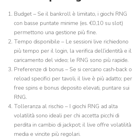
Budget – Se il bankroll è limitato, i giochi RNG
con basse puntate minime (es. €0,10 su slot)
permettono una gestione più fine.
Tempo disponibile – Le sessioni live richiedono
più tempo per il login, la verifica dell’identità e il
caricamento del video; le RNG sono più rapide.
Preferenze di bonus – Se si cercano cash‑back o
reload specifici per tavoli, il live è più adatto; per
free spins e bonus deposito elevati, puntare sui
RNG.
Tolleranza al rischio – I giochi RNG ad alta
volatilità sono ideali per chi accetta picchi di
perdita in cambio di jackpot; il live offre volatilità
media e vincite più regolari.