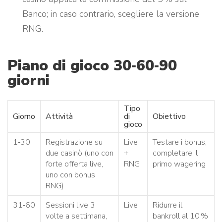
Banco; in caso contrario, scegliere la versione
RNG.
Piano di gioco 30‑60‑90
giorni
Tipo
Giorno
Attività
di
Obiettivo
gioco
1‑30
Registrazione su
Live
Testare i bonus,
due casinò (uno con
+
completare il
forte offerta live,
RNG
primo wagering
uno con bonus
RNG)
31‑60
Sessioni live 3
Live
Ridurre il
volte a settimana,
bankroll al 10 %