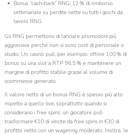
Bonus “cash‑back” RNG: 12 % di rimborso
settimanale su perdite nette su tutti i giochi da
tavolo RNG.
Gli RNG permettono di lanciare promozioni più
aggressive perché non vi sono costi di personale o
studio. Un casinò può, per esempio, offrire 100 % di
bonus su una slot a RTP 96,5 % e mantenere un
margine di profitto stabile grazie al volume di
scommesse generato.
Il valore netto di un bonus RNG è spesso più alto
rispetto a quello live, soprattutto quando si
considerano i free spins: un giocatore può
trasformare €10 di vincite da free spins in €30 di
profitto netto con un wagering moderato. Inoltre, le