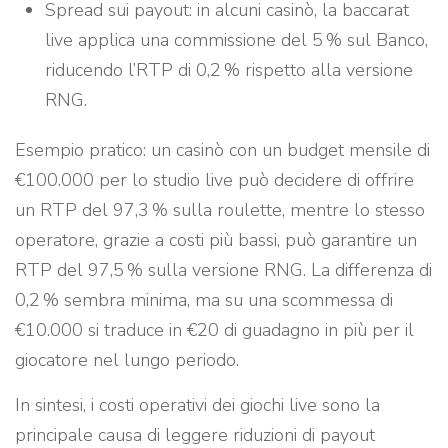
Spread sui payout: in alcuni casinò, la baccarat
live applica una commissione del 5 % sul Banco,
riducendo l’RTP di 0,2 % rispetto alla versione
RNG.
Esempio pratico: un casinò con un budget mensile di
€100.000 per lo studio live può decidere di offrire
un RTP del 97,3 % sulla roulette, mentre lo stesso
operatore, grazie a costi più bassi, può garantire un
RTP del 97,5 % sulla versione RNG. La differenza di
0,2 % sembra minima, ma su una scommessa di
€10.000 si traduce in €20 di guadagno in più per il
giocatore nel lungo periodo.
In sintesi, i costi operativi dei giochi live sono la
principale causa di leggere riduzioni di payout