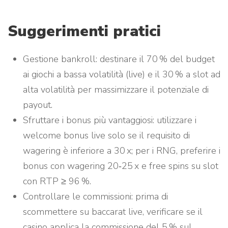
Suggerimenti pratici
Gestione bankroll: destinare il 70 % del budget
ai giochi a bassa volatilità (live) e il 30 % a slot ad
alta volatilità per massimizzare il potenziale di
payout.
Sfruttare i bonus più vantaggiosi: utilizzare i
welcome bonus live solo se il requisito di
wagering è inferiore a 30 x; per i RNG, preferire i
bonus con wagering 20‑25 x e free spins su slot
con RTP ≥ 96 %.
Controllare le commissioni: prima di
scommettere su baccarat live, verificare se il
casino applica la commissione del 5 % sul