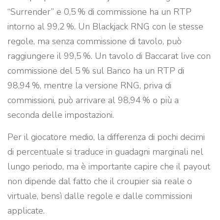
“Surrender” e 0,5 % di commissione ha un RTP
intorno al 99,2 %. Un Blackjack RNG con le stesse
regole, ma senza commissione di tavolo, può
raggiungere il 99,5 %. Un tavolo di Baccarat live con
commissione del 5 % sul Banco ha un RTP di
98,94 %, mentre la versione RNG, priva di
commissioni, può arrivare al 98,94 % o più a
seconda delle impostazioni.
Per il giocatore medio, la differenza di pochi decimi
di percentuale si traduce in guadagni marginali nel
lungo periodo, ma è importante capire che il payout
non dipende dal fatto che il croupier sia reale o
virtuale, bensì dalle regole e dalle commissioni
applicate.