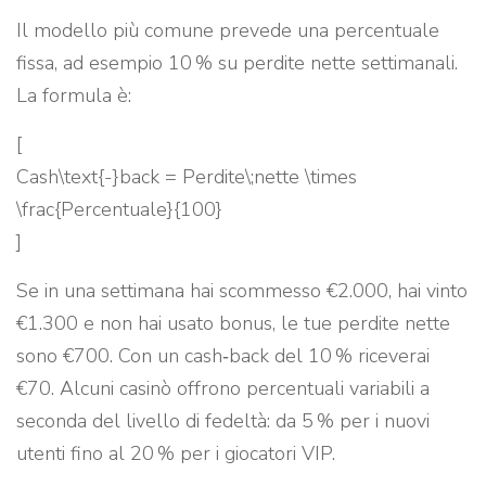
Il modello più comune prevede una percentuale
fissa, ad esempio 10 % su perdite nette settimanali.
La formula è:
[
Cash\text{-}back = Perdite\;nette \times
\frac{Percentuale}{100}
]
Se in una settimana hai scommesso €2.000, hai vinto
€1.300 e non hai usato bonus, le tue perdite nette
sono €700. Con un cash‑back del 10 % riceverai
€70. Alcuni casinò offrono percentuali variabili a
seconda del livello di fedeltà: da 5 % per i nuovi
utenti fino al 20 % per i giocatori VIP.