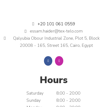
+20 101 061 0559
essam.haider@tex-telo.com
Qalyubia Obour Industrial Zone, Plot 5, Block
20008 - 165, Street 165, Cairo, Egypt
Hours
Saturday
8:00 - 20:00
Sunday
8:00 - 20:00