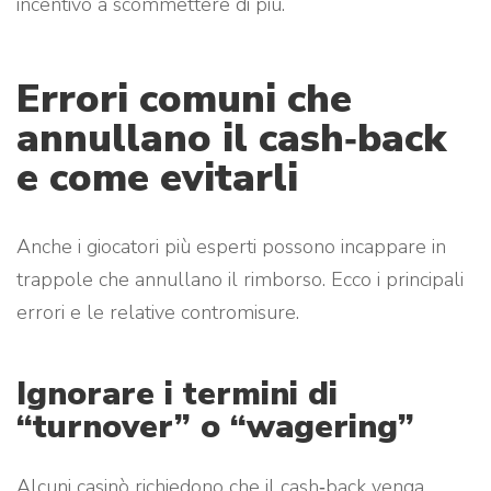
incentivo a scommettere di più.
Errori comuni che
annullano il cash‑back
e come evitarli
Anche i giocatori più esperti possono incappare in
trappole che annullano il rimborso. Ecco i principali
errori e le relative contromisure.
Ignorare i termini di
“turnover” o “wagering”
Alcuni casinò richiedono che il cash‑back venga