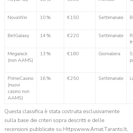
NovaWin
10 %
€150
Settimanale
B
BetGalaxy
14 %
€220
Settimanale
R
f
MegaJack
13 %
€180
Giornaliera
S
(non AAMS)
p
PrimeCasino
16 %
€250
Settimanale
L
(nuovi
casino non
AAMS)
Questa classifica è stata costruita esclusivamente
sulla base dei criteri sopra descritti e delle
recensioni pubblicate su Httpswww.Amat.Taranto.It,