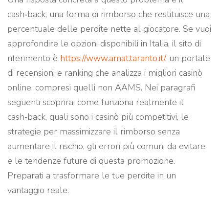
cash‑back, una forma di rimborso che restituisce una
percentuale delle perdite nette al giocatore. Se vuoi
approfondire le opzioni disponibili in Italia, il sito di
riferimento è
https://www.amat.taranto.it/
, un portale
di recensioni e ranking che analizza i migliori casinò
online, compresi quelli non AAMS. Nei paragrafi
seguenti scoprirai come funziona realmente il
cash‑back, quali sono i casinò più competitivi, le
strategie per massimizzare il rimborso senza
aumentare il rischio, gli errori più comuni da evitare
e le tendenze future di questa promozione.
Preparati a trasformare le tue perdite in un
vantaggio reale.