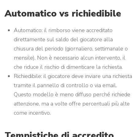
Automatico vs richiedibile
Automatico: il rimborso viene accreditato
direttamente sul saldo del giocatore alla
chiusura del periodo (giornaliero, settimanale o
mensile). Non è necessario alcun intervento, il
che riduce il rischio di dimenticare la richiesta.
Richiedibile: il giocatore deve inviare una richiesta
tramite il pannello di controllo o via email.
Questo modello è meno diffuso perché richiede
attenzione, ma a volte offre percentuali più alte
come incentivo.
Tempistiche di accredito