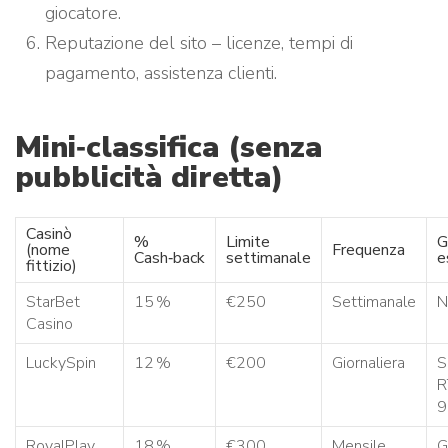
giocatore.
Reputazione del sito – licenze, tempi di
pagamento, assistenza clienti.
Mini‑classifica (senza
pubblicità diretta)
Casinò
%
Limite
G
(nome
Frequenza
Cash‑back
settimanale
e
fittizio)
StarBet
15 %
€250
Settimanale
N
Casino
LuckySpin
12 %
€200
Giornaliera
S
R
9
RoyalPlay
18 %
€300
Mensile
G