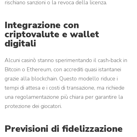
rischiano sanzioni o la revoca della licenza.
Integrazione con
criptovalute e wallet
digitali
Alcuni casinò stanno sperimentando il cash‑back in
Bitcoin o Ethereum, con accrediti quasi istantanei
grazie alla blockchain. Questo modello riduce i
tempi di attesa e i costi di transazione, ma richiede
una regolamentazione più chiara per garantire la
protezione dei giocatori.
Previsioni di fidelizzazione