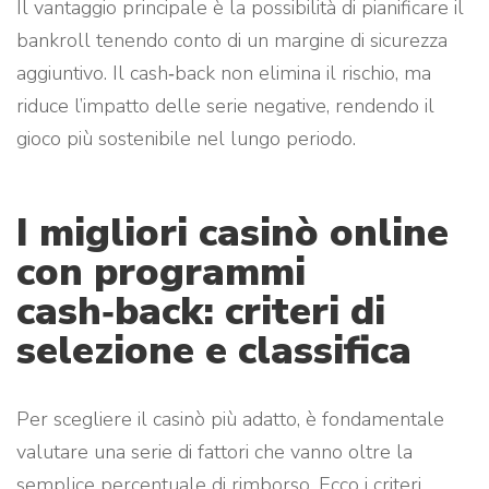
Il vantaggio principale è la possibilità di pianificare il
bankroll tenendo conto di un margine di sicurezza
aggiuntivo. Il cash‑back non elimina il rischio, ma
riduce l’impatto delle serie negative, rendendo il
gioco più sostenibile nel lungo periodo.
I migliori casinò online
con programmi
cash‑back: criteri di
selezione e classifica
Per scegliere il casinò più adatto, è fondamentale
valutare una serie di fattori che vanno oltre la
semplice percentuale di rimborso. Ecco i criteri