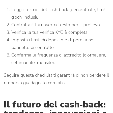
Leggi i termini del cash‑back (percentuale, limiti,
giochi inclusi).
Controlla il turnover richiesto per il prelievo.
Verifica la tua verifica KYC è completa.
Imposta i limiti di deposito e di perdita nel
pannello di controllo.
Conferma la frequenza di accredito (giornaliera,
settimanale, mensile).
Seguire questa checklist ti garantirà di non perdere il
rimborso guadagnato con fatica.
Il futuro del cash‑back: