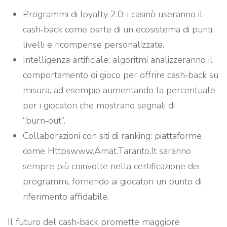
Programmi di loyalty 2.0: i casinò useranno il
cash‑back come parte di un ecosistema di punti,
livelli e ricompense personalizzate.
Intelligenza artificiale: algoritmi analizzeranno il
comportamento di gioco per offrire cash‑back su
misura, ad esempio aumentando la percentuale
per i giocatori che mostrano segnali di
“burn‑out”.
Collaborazioni con siti di ranking: piattaforme
come Httpswww.Amat.Taranto.It saranno
sempre più coinvolte nella certificazione dei
programmi, fornendo ai giocatori un punto di
riferimento affidabile.
Il futuro del cash‑back promette maggiore