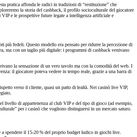
ta pratica affonda le radici in tradizioni di “restituzione” che
ploreremo la storia del cashback, il profilo socioculturale del giocatore
VIP e le prospettive future legate a intelligenza artificiale e
nti più fedeli. Questo modello era pensato per ridurre la percezione di
idea, ma con un taglio più digitale: i programmi di cashback venivano
eferivano la sensazione di un vero tavolo ma con la comodità del web. I
renza: il giocatore poteva vedere in tempo reale, grazie a una barra di
spetto verso il cliente, quasi un patto di lealtà. Nei casinò live VIP,
egiato.
l livello di appartenenza al club VIP e del tipo di gioco (ad esempio,
culturale” per i casinò che vogliono distinguersi in un mercato saturo.
e a spendere il 15‑20 % del proprio budget ludico in giochi live.