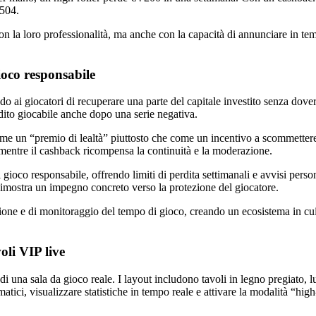
€504.
on la loro professionalità, ma anche con la capacità di annunciare in t
ioco responsabile
 ai giocatori di recuperare una parte del capitale investito senza dover r
dito giocabile anche dopo una serie negativa.
ome un “premio di lealtà” piuttosto che come un incentivo a scommettere
 mentre il cashback ricompensa la continuità e la moderazione.
 gioco responsabile, offrendo limiti di perdita settimanali e avvisi pers
 dimostra un impegno concreto verso la protezione del giocatore.
one e di monitoraggio del tempo di gioco, creando un ecosistema in cui l
oli VIP live
 di una sala da gioco reale. I layout includono tavoli in legno pregiato,
matici, visualizzare statistiche in tempo reale e attivare la modalità “hig