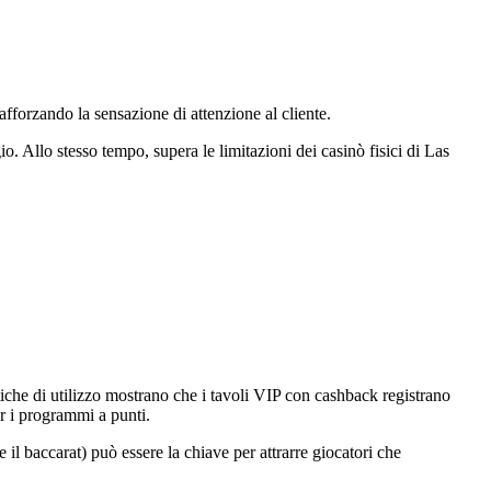
afforzando la sensazione di attenzione al cliente.
io. Allo stesso tempo, supera le limitazioni dei casinò fisici di Las
tiche di utilizzo mostrano che i tavoli VIP con cashback registrano
er i programmi a punti.
il baccarat) può essere la chiave per attrarre giocatori che