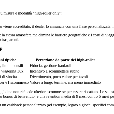
 su misura e modalità “high‑roller only”;
.
to viene accreditato, il dealer lo annuncia con una frase personalizzata, r
 la stessa atmosfera ma elimina le barriere geografiche e i costi di viagg
 trasparenti.
IP
ni tipiche
Percezione da parte del high‑roller
 limiti mensili
Fiducia, gestione bankroll
e, wagering 30x
Incentivo a scommettere subito
i di vincita
Divertimento, poco valore per tavoli
per €1 scommesso
Valore a lungo termine, ma meno immediato
bile e non richiede ulteriori scommesse per essere riscattato. Le statis
solo bonus di benvenuto, e una retention media di 9 mesi contro 6 mesi p
su un cashback personalizzato (ad esempio, legato a giochi specifici come 