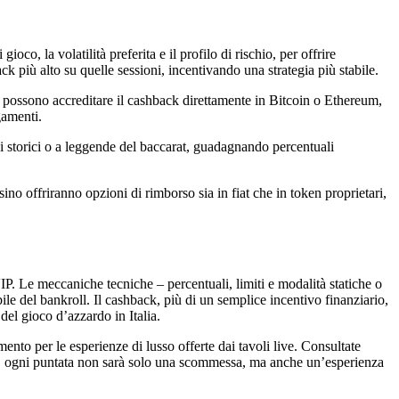
o, la volatilità preferita e il profilo di rischio, per offrire
 più alto su quelle sessioni, incentivando una strategia più stabile.
ne possono accreditare il cashback direttamente in Bitcoin o Ethereum,
gamenti.
ei storici o a leggende del baccarat, guadagnando percentuali
no offriranno opzioni di rimborso sia in fiat che in token proprietari,
VIP. Le meccaniche tecniche – percentuali, limiti e modalità statiche o
bile del bankroll. Il cashback, più di un semplice incentivo finanziario,
del gioco d’azzardo in Italia.
mento per le esperienze di lusso offerte dai tavoli live. Consultate
do, ogni puntata non sarà solo una scommessa, ma anche un’esperienza