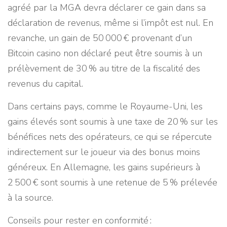
agréé par la MGA devra déclarer ce gain dans sa
déclaration de revenus, même si l’impôt est nul. En
revanche, un gain de 50 000 € provenant d’un
Bitcoin casino non déclaré peut être soumis à un
prélèvement de 30 % au titre de la fiscalité des
revenus du capital.
Dans certains pays, comme le Royaume-Uni, les
gains élevés sont soumis à une taxe de 20 % sur les
bénéfices nets des opérateurs, ce qui se répercute
indirectement sur le joueur via des bonus moins
généreux. En Allemagne, les gains supérieurs à
2 500 € sont soumis à une retenue de 5 % prélevée
à la source.
Conseils pour rester en conformité :