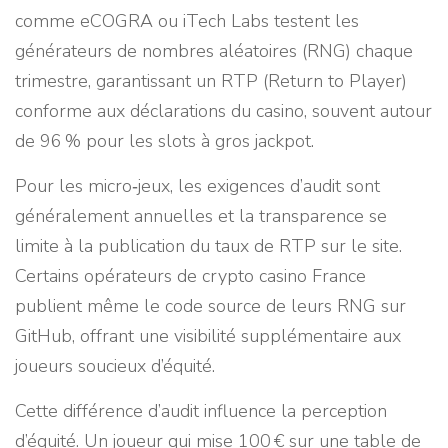
comme eCOGRA ou iTech Labs testent les
générateurs de nombres aléatoires (RNG) chaque
trimestre, garantissant un RTP (Return to Player)
conforme aux déclarations du casino, souvent autour
de 96 % pour les slots à gros jackpot.
Pour les micro‑jeux, les exigences d’audit sont
généralement annuelles et la transparence se
limite à la publication du taux de RTP sur le site.
Certains opérateurs de crypto casino France
publient même le code source de leurs RNG sur
GitHub, offrant une visibilité supplémentaire aux
joueurs soucieux d’équité.
Cette différence d’audit influence la perception
d’équité. Un joueur qui mise 100 € sur une table de