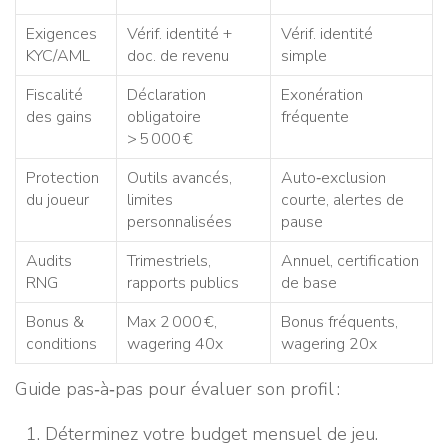
Exigences
Vérif. identité +
Vérif. identité
KYC/AML
doc. de revenu
simple
Fiscalité
Déclaration
Exonération
des gains
obligatoire
fréquente
> 5 000 €
Protection
Outils avancés,
Auto‑exclusion
du joueur
limites
courte, alertes de
personnalisées
pause
Audits
Trimestriels,
Annuel, certification
RNG
rapports publics
de base
Bonus &
Max 2 000 €,
Bonus fréquents,
conditions
wagering 40x
wagering 20x
Guide pas‑à‑pas pour évaluer son profil :
Déterminez votre budget mensuel de jeu.