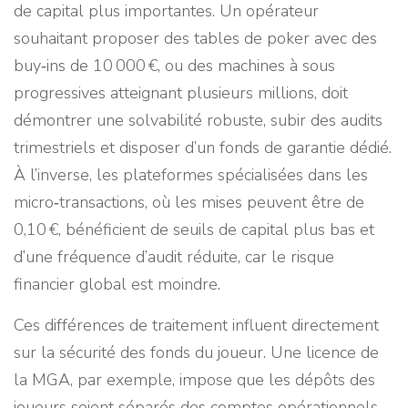
de capital plus importantes. Un opérateur
souhaitant proposer des tables de poker avec des
buy‑ins de 10 000 €, ou des machines à sous
progressives atteignant plusieurs millions, doit
démontrer une solvabilité robuste, subir des audits
trimestriels et disposer d’un fonds de garantie dédié.
À l’inverse, les plateformes spécialisées dans les
micro‑transactions, où les mises peuvent être de
0,10 €, bénéficient de seuils de capital plus bas et
d’une fréquence d’audit réduite, car le risque
financier global est moindre.
Ces différences de traitement influent directement
sur la sécurité des fonds du joueur. Une licence de
la MGA, par exemple, impose que les dépôts des
joueurs soient séparés des comptes opérationnels,