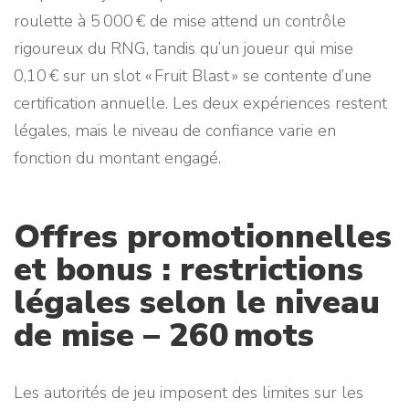
roulette à 5 000 € de mise attend un contrôle
rigoureux du RNG, tandis qu’un joueur qui mise
0,10 € sur un slot « Fruit Blast » se contente d’une
certification annuelle. Les deux expériences restent
légales, mais le niveau de confiance varie en
fonction du montant engagé.
Offres promotionnelles
et bonus : restrictions
légales selon le niveau
de mise – 260 mots
Les autorités de jeu imposent des limites sur les