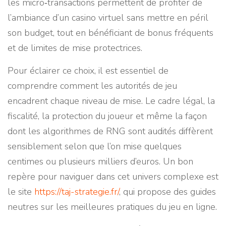
les micro‑transactions permettent de profiter de
l’ambiance d’un casino virtuel sans mettre en péril
son budget, tout en bénéficiant de bonus fréquents
et de limites de mise protectrices.
Pour éclairer ce choix, il est essentiel de
comprendre comment les autorités de jeu
encadrent chaque niveau de mise. Le cadre légal, la
fiscalité, la protection du joueur et même la façon
dont les algorithmes de RNG sont audités diffèrent
sensiblement selon que l’on mise quelques
centimes ou plusieurs milliers d’euros. Un bon
repère pour naviguer dans cet univers complexe est
le site
https://taj-strategie.fr/
, qui propose des guides
neutres sur les meilleures pratiques du jeu en ligne.