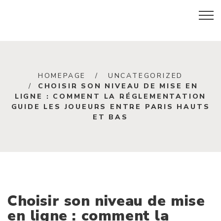
HOMEPAGE
UNCATEGORIZED
CHOISIR SON NIVEAU DE MISE EN
LIGNE : COMMENT LA RÉGLEMENTATION
GUIDE LES JOUEURS ENTRE PARIS HAUTS
ET BAS
Choisir son niveau de mise
en ligne : comment la