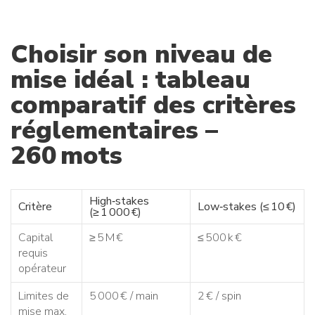
Choisir son niveau de
mise idéal : tableau
comparatif des critères
réglementaires –
260 mots
High‑stakes
Critère
Low‑stakes (≤ 10 €)
(≥ 1 000 €)
Capital
≥ 5 M €
≤ 500 k €
requis
opérateur
Limites de
5 000 € / main
2 € / spin
mise max.