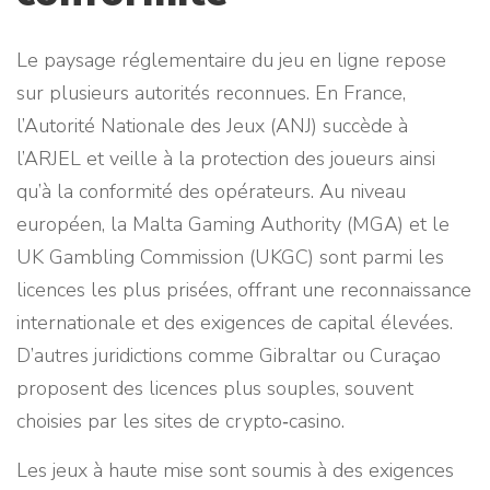
Le paysage réglementaire du jeu en ligne repose
sur plusieurs autorités reconnues. En France,
l’Autorité Nationale des Jeux (ANJ) succède à
l’ARJEL et veille à la protection des joueurs ainsi
qu’à la conformité des opérateurs. Au niveau
européen, la Malta Gaming Authority (MGA) et le
UK Gambling Commission (UKGC) sont parmi les
licences les plus prisées, offrant une reconnaissance
internationale et des exigences de capital élevées.
D’autres juridictions comme Gibraltar ou Curaçao
proposent des licences plus souples, souvent
choisies par les sites de crypto‑casino.
Les jeux à haute mise sont soumis à des exigences