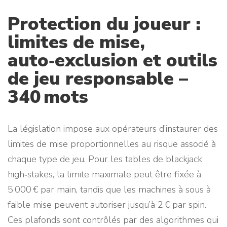
Protection du joueur :
limites de mise,
auto‑exclusion et outils
de jeu responsable –
340 mots
La législation impose aux opérateurs d’instaurer des
limites de mise proportionnelles au risque associé à
chaque type de jeu. Pour les tables de blackjack
high‑stakes, la limite maximale peut être fixée à
5 000 € par main, tandis que les machines à sous à
faible mise peuvent autoriser jusqu’à 2 € par spin.
Ces plafonds sont contrôlés par des algorithmes qui