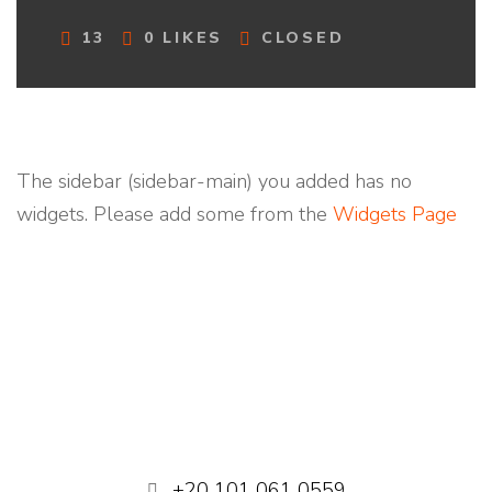
C
13
0
LIKES
CLOSED
O
M
M
E
N
T
The sidebar (sidebar-main) you added has no
S
widgets. Please add some from the
Widgets Page
+20 101 061 0559