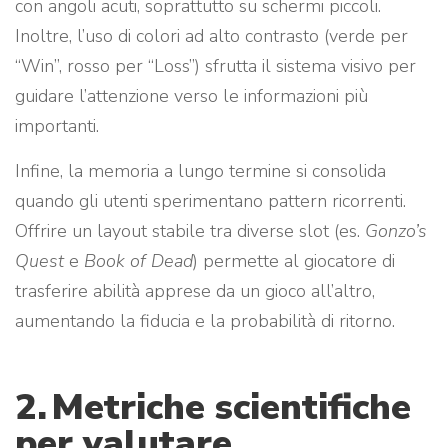
con angoli acuti, soprattutto su schermi piccoli.
Inoltre, l’uso di colori ad alto contrasto (verde per
“Win”, rosso per “Loss”) sfrutta il sistema visivo per
guidare l’attenzione verso le informazioni più
importanti.
Infine, la memoria a lungo termine si consolida
quando gli utenti sperimentano pattern ricorrenti.
Offrire un layout stabile tra diverse slot (es.
Gonzo’s
Quest
e
Book of Dead
) permette al giocatore di
trasferire abilità apprese da un gioco all’altro,
aumentando la fiducia e la probabilità di ritorno.
2. Metriche scientifiche
per valutare