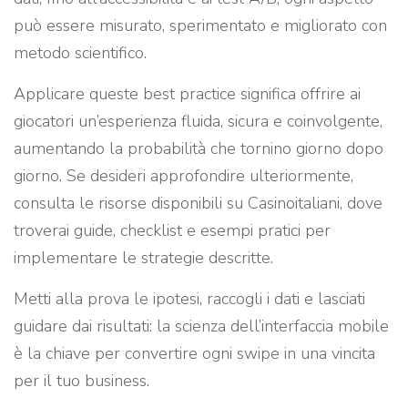
può essere misurato, sperimentato e migliorato con
metodo scientifico.
Applicare queste best practice significa offrire ai
giocatori un’esperienza fluida, sicura e coinvolgente,
aumentando la probabilità che tornino giorno dopo
giorno. Se desideri approfondire ulteriormente,
consulta le risorse disponibili su Casinoitaliani, dove
troverai guide, checklist e esempi pratici per
implementare le strategie descritte.
Metti alla prova le ipotesi, raccogli i dati e lasciati
guidare dai risultati: la scienza dell’interfaccia mobile
è la chiave per convertire ogni swipe in una vincita
per il tuo business.