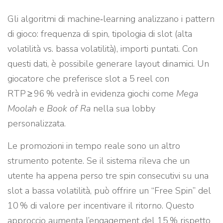
Gli algoritmi di machine‑learning analizzano i pattern
di gioco: frequenza di spin, tipologia di slot (alta
volatilità vs. bassa volatilità), importi puntati. Con
questi dati, è possibile generare layout dinamici. Un
giocatore che preferisce slot a 5 reel con
RTP ≥ 96 % vedrà in evidenza giochi come
Mega
Moolah
e
Book of Ra
nella sua lobby
personalizzata.
Le promozioni in tempo reale sono un altro
strumento potente. Se il sistema rileva che un
utente ha appena perso tre spin consecutivi su una
slot a bassa volatilità, può offrire un “Free Spin” del
10 % di valore per incentivare il ritorno. Questo
approccio aumenta l’engagement del 15 % rispetto