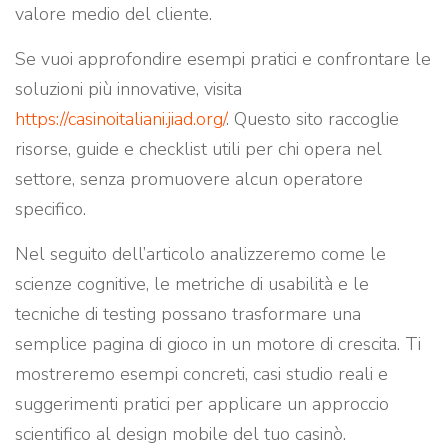
valore medio del cliente.
Se vuoi approfondire esempi pratici e confrontare le
soluzioni più innovative, visita
https://casinoitaliani.jiad.org/
. Questo sito raccoglie
risorse, guide e checklist utili per chi opera nel
settore, senza promuovere alcun operatore
specifico.
Nel seguito dell’articolo analizzeremo come le
scienze cognitive, le metriche di usabilità e le
tecniche di testing possano trasformare una
semplice pagina di gioco in un motore di crescita. Ti
mostreremo esempi concreti, casi studio reali e
suggerimenti pratici per applicare un approccio
scientifico al design mobile del tuo casinò.