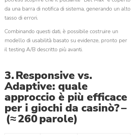
da una barra di notifica di sistema, generando un alto
tasso di errori.
Combinando questi dati, è possibile costruire un
modello di usabilità basato su evidenze, pronto per
il testing A/B descritto più avanti.
3. Responsive vs.
Adaptive: quale
approccio è più efficace
per i giochi da casinò? –
(≈ 260 parole)