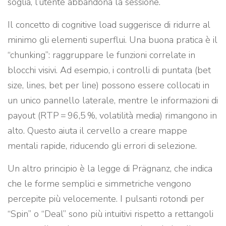
soglia, l’utente abbandona la sessione.
Il concetto di cognitive load suggerisce di ridurre al
minimo gli elementi superflui. Una buona pratica è il
“chunking”: raggruppare le funzioni correlate in
blocchi visivi. Ad esempio, i controlli di puntata (bet
size, lines, bet per line) possono essere collocati in
un unico pannello laterale, mentre le informazioni di
payout (RTP = 96,5 %, volatilità media) rimangono in
alto. Questo aiuta il cervello a creare mappe
mentali rapide, riducendo gli errori di selezione.
Un altro principio è la legge di Prägnanz, che indica
che le forme semplici e simmetriche vengono
percepite più velocemente. I pulsanti rotondi per
“Spin” o “Deal” sono più intuitivi rispetto a rettangoli