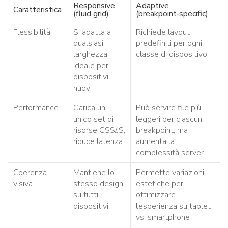
Responsive
Adaptive
Caratteristica
(fluid grid)
(breakpoint‑specific)
Flessibilità
Si adatta a
Richiede layout
qualsiasi
predefiniti per ogni
larghezza,
classe di dispositivo
ideale per
dispositivi
nuovi
Performance
Carica un
Può servire file più
unico set di
leggeri per ciascun
risorse CSS/JS,
breakpoint, ma
riduce latenza
aumenta la
complessità server
Coerenza
Mantiene lo
Permette variazioni
visiva
stesso design
estetiche per
su tutti i
ottimizzare
dispositivi
l’esperienza su tablet
vs. smartphone