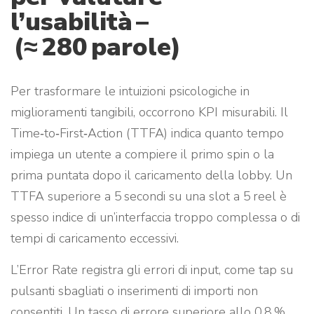
l’usabilità –
(≈ 280 parole)
Per trasformare le intuizioni psicologiche in
miglioramenti tangibili, occorrono KPI misurabili. Il
Time‑to‑First‑Action (TTFA) indica quanto tempo
impiega un utente a compiere il primo spin o la
prima puntata dopo il caricamento della lobby. Un
TTFA superiore a 5 secondi su una slot a 5 reel è
spesso indice di un’interfaccia troppo complessa o di
tempi di caricamento eccessivi.
L’Error Rate registra gli errori di input, come tap su
pulsanti sbagliati o inserimenti di importi non
consentiti. Un tasso di errore superiore allo 0,8 %