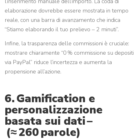
l’inserimento manuale dell’importo. La coda di
elaborazione dovrebbe essere mostrata in tempo
reale, con una barra di avanzamento che indica
“Stiamo elaborando il tuo prelievo – 2 minuti”.
Infine, la trasparenza delle commissioni è cruciale:
mostrare chiaramente “0 % commissione su depositi
via PayPal” riduce l’incertezza e aumenta la
propensione all’azione.
6. Gamification e
personalizzazione
basata sui dati –
(≈ 260 parole)