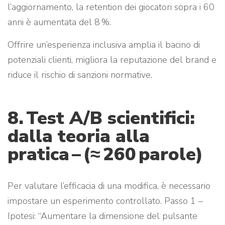
l’aggiornamento, la retention dei giocatori sopra i 60
anni è aumentata del 8 %.
Offrire un’esperienza inclusiva amplia il bacino di
potenziali clienti, migliora la reputazione del brand e
riduce il rischio di sanzioni normative.
8. Test A/B scientifici:
dalla teoria alla
pratica – (≈ 260 parole)
Per valutare l’efficacia di una modifica, è necessario
impostare un esperimento controllato. Passo 1 –
Ipotesi: “Aumentare la dimensione del pulsante