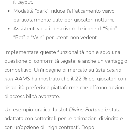
il layout.
Modalità “dark”: riduce l’affaticamento visivo,
particolarmente utile per giocatori notturni.
Assistenti vocali: descrivere le icone di “Spin”,
“Bet” e “Win” per utenti non vedenti.
Implementare queste funzionalità non è solo una
questione di conformità legale; è anche un vantaggio
competitivo. Un’indagine di mercato su
lista casino
non AAMS
ha mostrato che il 22 % dei giocatori con
disabilità preferisce piattaforme che offrono opzioni
di accessibilità avanzate.
Un esempio pratico: la slot
Divine Fortune
è stata
adattata con sottotitoli per le animazioni di vincita e
con un’opzione di “high contrast”. Dopo