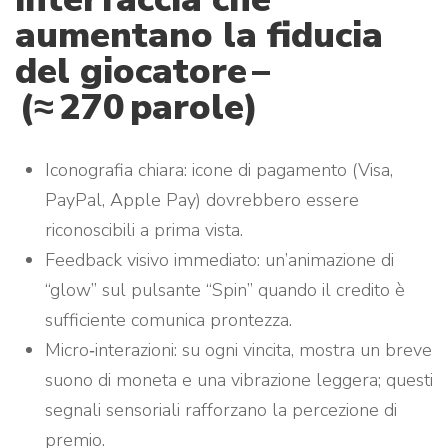
aumentano la fiducia
del giocatore –
(≈ 270 parole)
Iconografia chiara: icone di pagamento (Visa,
PayPal, Apple Pay) dovrebbero essere
riconoscibili a prima vista.
Feedback visivo immediato: un’animazione di
“glow” sul pulsante “Spin” quando il credito è
sufficiente comunica prontezza.
Micro‑interazioni: su ogni vincita, mostra un breve
suono di moneta e una vibrazione leggera; questi
segnali sensoriali rafforzano la percezione di
premio.