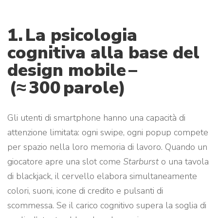
1. La psicologia
cognitiva alla base del
design mobile –
(≈ 300 parole)
Gli utenti di smartphone hanno una capacità di
attenzione limitata: ogni swipe, ogni popup compete
per spazio nella loro memoria di lavoro. Quando un
giocatore apre una slot come
Starburst
o una tavola
di blackjack, il cervello elabora simultaneamente
colori, suoni, icone di credito e pulsanti di
scommessa. Se il carico cognitivo supera la soglia di