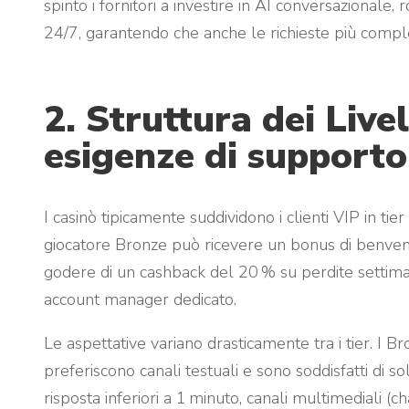
spinto i fornitori a investire in AI conversazionale,
24/7, garantendo che anche le richieste più comple
2. Struttura dei Livel
esigenze di supporto
I casinò tipicamente suddividono i clienti VIP in tie
giocatore Bronze può ricevere un bonus di benve
godere di un cashback del 20 % su perdite settimana
account manager dedicato.
Le aspettative variano drasticamente tra i tier. I Br
preferiscono canali testuali e sono soddisfatti di so
risposta inferiori a 1 minuto, canali multimediali (c