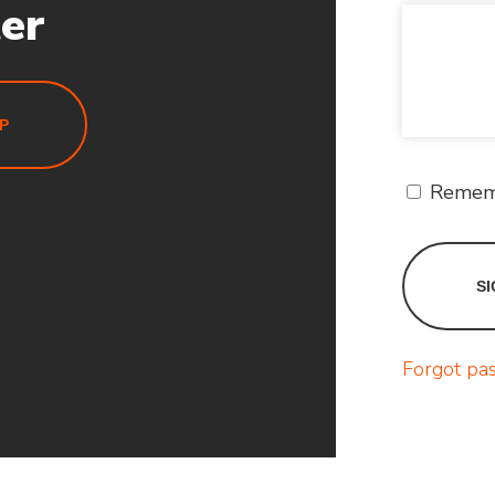
ter
P
Remem
Forgot pa