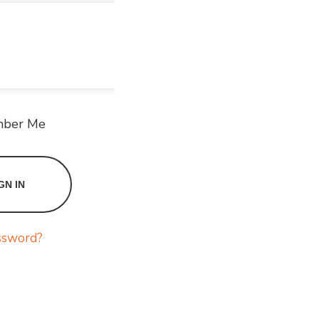
ber Me
ssword?