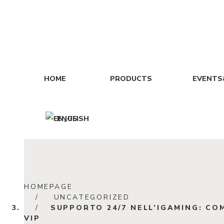
HOME
PRODUCTS
EVENT
ENGLISH
HOMEPAGE
UNCATEGORIZED
SUPPORTO 24/7 NELL’IGAMING: COM
VIP