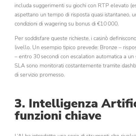
includa suggerimenti su giochi con RTP elevato (es.
aspettano un tempo di risposta quasi istantaneo, un
condizioni di wagering su bonus di €10 000.
Per soddisfare queste richieste, i casinò definisco
livello. Un esempio tipico prevede: Bronze – rispo
– entro 30 secondi con escalation automatica a un 
SLA sono monitorati costantemente tramite dashboar
di servizio promesso.
3. Intelligenza Artifi
funzioni chiave