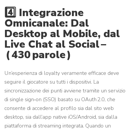
4️⃣ Integrazione
Omnicanale: Dal
Desktop al Mobile, dal
Live Chat al Social –
( 430 parole )
Un’esperienza di loyalty veramente efficace deve
seguire il giocatore su tutti i dispositivi. La
sincronizzazione dei punti avviene tramite un servizio
di single sign‑on (SSO) basato su OAuth 2.0, che
consente di accedere al profilo sia dal sito web
desktop, sia dall’app native iOS/Android, sia dalla
piattaforma di streaming integrata. Quando un