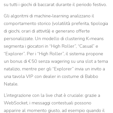
su tutti i giochi di baccarat durante il periodo festivo.
Gli algoritmi di machine‑learning analizzano il
comportamento storico (volatilità preferita, tipologia
di giochi, orari di attività) e generano offerte
personalizzate. Un modello di clustering K‑means
segmenta i giocatori in “High Roller”, “Casual” e
“Explorer”. Per i “High Roller”, il sistema propone
un bonus di € 50 senza wagering su una slot a tema
natalizio, mentre per gli “Explorer” invia un invito a
una tavola VIP con dealer in costume di Babbo
Natale.
L’integrazione con la live chat è cruciale: grazie a
WebSocket, i messaggi contestuali possono
apparire al momento giusto, ad esempio quando il