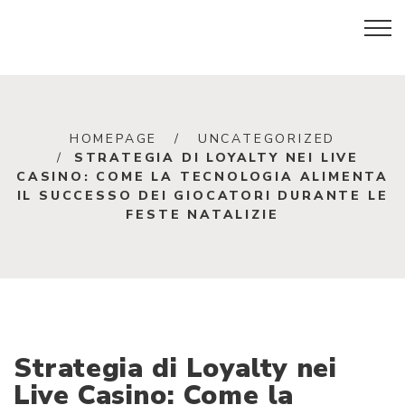
HOMEPAGE
UNCATEGORIZED
STRATEGIA DI LOYALTY NEI LIVE
CASINO: COME LA TECNOLOGIA ALIMENTA
IL SUCCESSO DEI GIOCATORI DURANTE LE
FESTE NATALIZIE
Strategia di Loyalty nei
Live Casino: Come la