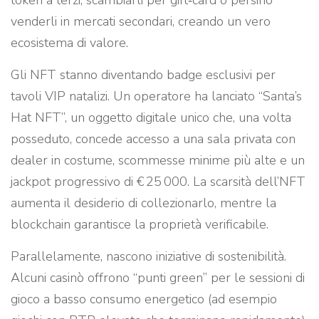
token a terzi, scambiarli per gift‑card o persino
venderli in mercati secondari, creando un vero
ecosistema di valore.
Gli NFT stanno diventando badge esclusivi per
tavoli VIP natalizi. Un operatore ha lanciato “Santa’s
Hat NFT”, un oggetto digitale unico che, una volta
posseduto, concede accesso a una sala privata con
dealer in costume, scommesse minime più alte e un
jackpot progressivo di € 25 000. La scarsità dell’NFT
aumenta il desiderio di collezionarlo, mentre la
blockchain garantisce la proprietà verificabile.
Parallelamente, nascono iniziative di sostenibilità.
Alcuni casinò offrono “punti green” per le sessioni di
gioco a basso consumo energetico (ad esempio