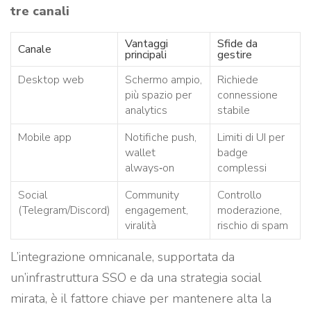
tre canali
Vantaggi
Sfide da
Canale
principali
gestire
Desktop web
Schermo ampio,
Richiede
più spazio per
connessione
analytics
stabile
Mobile app
Notifiche push,
Limiti di UI per
wallet
badge
always‑on
complessi
Social
Community
Controllo
(Telegram/Discord)
engagement,
moderazione,
viralità
rischio di spam
L’integrazione omnicanale, supportata da
un’infrastruttura SSO e da una strategia social
mirata, è il fattore chiave per mantenere alta la