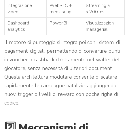
Integrazione
WebRTC +
Streaming a
video
mediasoup
< 200 ms
Dashboard
Power BI
Visualizzazioni
analytics
manageriali
Il motore di punteggio si integra poi con i sistemi di
pagamenti digitali, permettendo di convertire punti
in voucher o cashback direttamente nel wallet del
giocatore, senza necessità di ulteriori documenti.
Questa architettura modulare consente di scalare
rapidamente le campagne natalizie, aggiungendo
nuovi trigger o livelli di reward con poche righe di
codice.
2️⃣ Meccanismi di