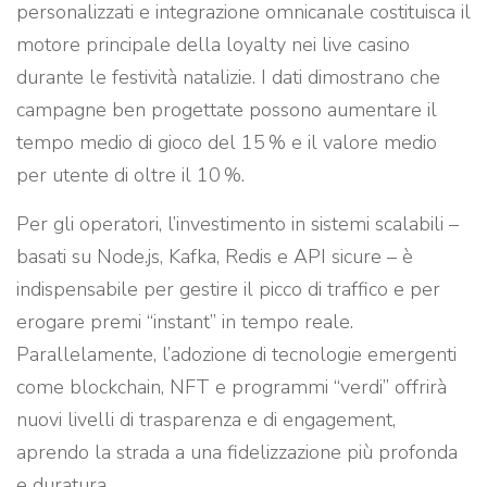
personalizzati e integrazione omnicanale costituisca il
motore principale della loyalty nei live casino
durante le festività natalizie. I dati dimostrano che
campagne ben progettate possono aumentare il
tempo medio di gioco del 15 % e il valore medio
per utente di oltre il 10 %.
Per gli operatori, l’investimento in sistemi scalabili –
basati su Node.js, Kafka, Redis e API sicure – è
indispensabile per gestire il picco di traffico e per
erogare premi “instant” in tempo reale.
Parallelamente, l’adozione di tecnologie emergenti
come blockchain, NFT e programmi “verdi” offrirà
nuovi livelli di trasparenza e di engagement,
aprendo la strada a una fidelizzazione più profonda
e duratura.