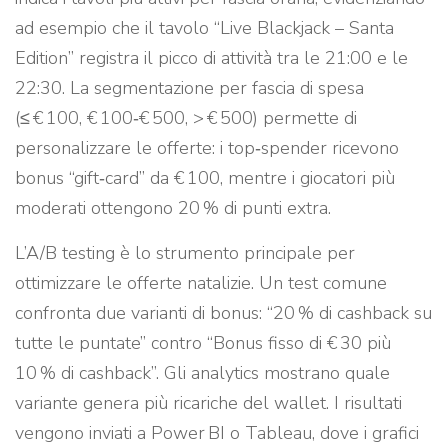
ad esempio che il tavolo “Live Blackjack – Santa
Edition” registra il picco di attività tra le 21:00 e le
22:30. La segmentazione per fascia di spesa
(≤ € 100, € 100‑€ 500, > € 500) permette di
personalizzare le offerte: i top‑spender ricevono
bonus “gift‑card” da € 100, mentre i giocatori più
moderati ottengono 20 % di punti extra.
L’A/B testing è lo strumento principale per
ottimizzare le offerte natalizie. Un test comune
confronta due varianti di bonus: “20 % di cashback su
tutte le puntate” contro “Bonus fisso di € 30 più
10 % di cashback”. Gli analytics mostrano quale
variante genera più ricariche del wallet. I risultati
vengono inviati a Power BI o Tableau, dove i grafici