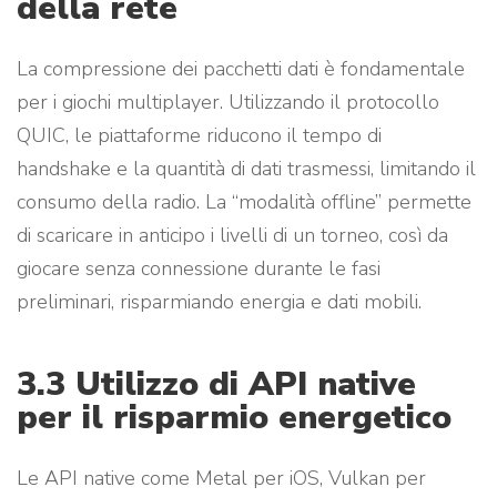
della rete
La compressione dei pacchetti dati è fondamentale
per i giochi multiplayer. Utilizzando il protocollo
QUIC, le piattaforme riducono il tempo di
handshake e la quantità di dati trasmessi, limitando il
consumo della radio. La “modalità offline” permette
di scaricare in anticipo i livelli di un torneo, così da
giocare senza connessione durante le fasi
preliminari, risparmiando energia e dati mobili.
3.3 Utilizzo di API native
per il risparmio energetico
Le API native come Metal per iOS, Vulkan per