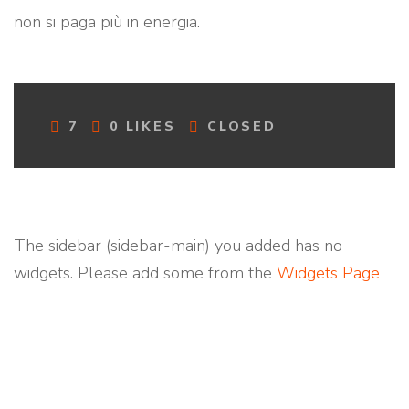
non si paga più in energia.
C
7
0
LIKES
CLOSED
O
M
M
E
N
T
The sidebar (sidebar-main) you added has no
S
widgets. Please add some from the
Widgets Page