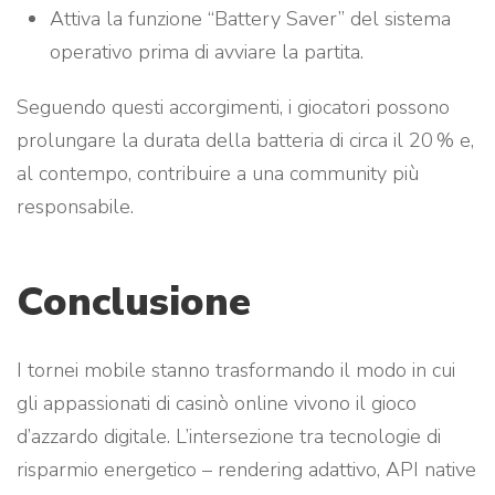
Attiva la funzione “Battery Saver” del sistema
operativo prima di avviare la partita.
Seguendo questi accorgimenti, i giocatori possono
prolungare la durata della batteria di circa il 20 % e,
al contempo, contribuire a una community più
responsabile.
Conclusione
I tornei mobile stanno trasformando il modo in cui
gli appassionati di casinò online vivono il gioco
d’azzardo digitale. L’intersezione tra tecnologie di
risparmio energetico – rendering adattivo, API native