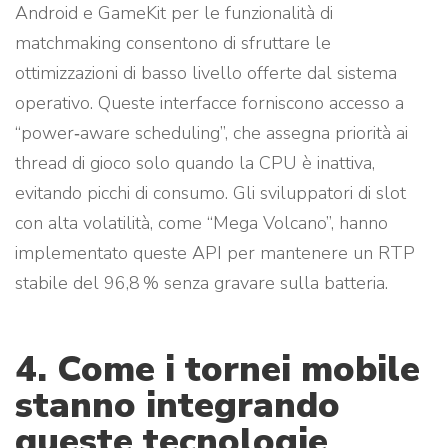
Android e GameKit per le funzionalità di
matchmaking consentono di sfruttare le
ottimizzazioni di basso livello offerte dal sistema
operativo. Queste interfacce forniscono accesso a
“power‑aware scheduling”, che assegna priorità ai
thread di gioco solo quando la CPU è inattiva,
evitando picchi di consumo. Gli sviluppatori di slot
con alta volatilità, come “Mega Volcano”, hanno
implementato queste API per mantenere un RTP
stabile del 96,8 % senza gravare sulla batteria.
4. Come i tornei mobile
stanno integrando
queste tecnologie