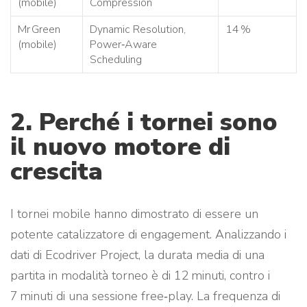
(mobile)
Compression
Mr Green
Dynamic Resolution,
14 %
(mobile)
Power‑Aware
Scheduling
2. Perché i tornei sono
il nuovo motore di
crescita
I tornei mobile hanno dimostrato di essere un
potente catalizzatore di engagement. Analizzando i
dati di Ecodriver Project, la durata media di una
partita in modalità torneo è di 12 minuti, contro i
7 minuti di una sessione free‑play. La frequenza di