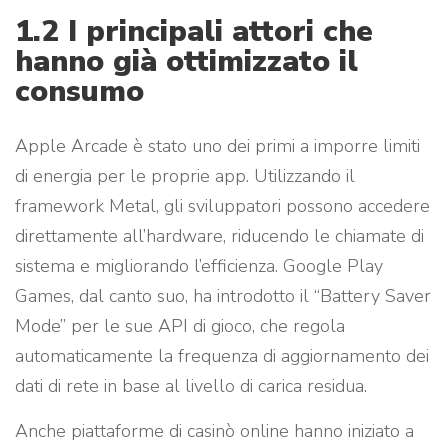
1.2 I principali attori che
hanno già ottimizzato il
consumo
Apple Arcade è stato uno dei primi a imporre limiti
di energia per le proprie app. Utilizzando il
framework Metal, gli sviluppatori possono accedere
direttamente all’hardware, riducendo le chiamate di
sistema e migliorando l’efficienza. Google Play
Games, dal canto suo, ha introdotto il “Battery Saver
Mode” per le sue API di gioco, che regola
automaticamente la frequenza di aggiornamento dei
dati di rete in base al livello di carica residua.
Anche piattaforme di casinò online hanno iniziato a