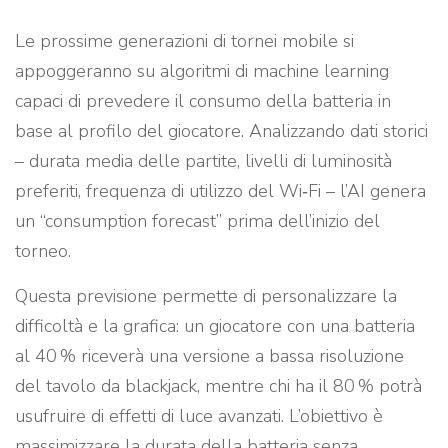
Le prossime generazioni di tornei mobile si
appoggeranno su algoritmi di machine learning
capaci di prevedere il consumo della batteria in
base al profilo del giocatore. Analizzando dati storici
– durata media delle partite, livelli di luminosità
preferiti, frequenza di utilizzo del Wi‑Fi – l’AI genera
un “consumption forecast” prima dell’inizio del
torneo.
Questa previsione permette di personalizzare la
difficoltà e la grafica: un giocatore con una batteria
al 40 % riceverà una versione a bassa risoluzione
del tavolo da blackjack, mentre chi ha il 80 % potrà
usufruire di effetti di luce avanzati. L’obiettivo è
massimizzare la durata della batteria senza