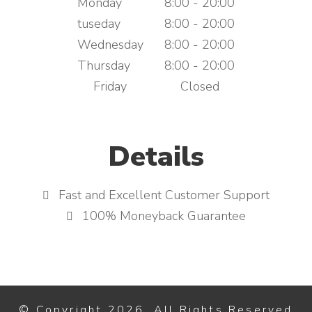
Monday
8:00 - 20:00
tuseday
8:00 - 20:00
Wednesday
8:00 - 20:00
Thursday
8:00 - 20:00
Friday
Closed
Details
Fast and Excellent Customer Support
100% Moneyback Guarantee
© Copyright
2026
. All Rights Reserved