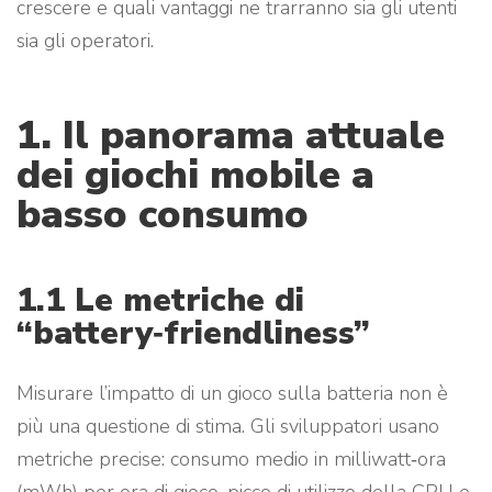
crescere e quali vantaggi ne trarranno sia gli utenti
sia gli operatori.
1. Il panorama attuale
dei giochi mobile a
basso consumo
1.1 Le metriche di
“battery‑friendliness”
Misurare l’impatto di un gioco sulla batteria non è
più una questione di stima. Gli sviluppatori usano
metriche precise: consumo medio in milliwatt‑ora
(mWh) per ora di gioco, picco di utilizzo della CPU e