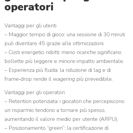
operatori
Vantaggi per gli utenti
– Maggior tempo di gioco: una sessione di 30 minuti
può diventare 45 grazie alle ottimizzazioni.
– Costi energetici ridotti: meno ricariche significano
bollette più leggere e minore impatto ambientale.
– Esperienza più fluida: la riduzione di lag e di
frame‑drop rende il wagering più prevedibile.
Vantaggi per gli operatori
– Retention potenziata: i giocatori che percepiscono
un risparmio tendono a tornare più spesso,
aumentando il valore medio per utente (ARPU).
– Posizionamento “green”: la certificazione di