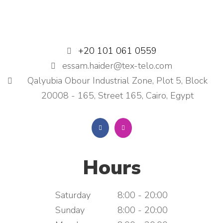
+20 101 061 0559
essam.haider@tex-telo.com
Qalyubia Obour Industrial Zone, Plot 5, Block
20008 - 165, Street 165, Cairo, Egypt
Hours
Saturday
8:00 - 20:00
Sunday
8:00 - 20:00