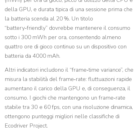
della GPU, e durata tipica di una sessione prima che
la batteria scenda al 20 %. Un titolo
“battery‑friendly” dovrebbe mantenere il consumo
sotto i 300 mWh per ora, consentendo almeno
quattro ore di gioco continuo su un dispositivo con
batteria da 4000 mAh.
Altri indicatori includono il “frame‑time variance”, che
misura la stabilità del frame‑rate: fluttuazioni rapide
aumentano il carico della GPU e, di conseguenza, il
consumo. I giochi che mantengono un frame‑rate
stabile tra 30 e 60 fps, con una risoluzione dinamica,
ottengono punteggi migliori nelle classifiche di
Ecodriver Project.