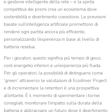
e gestione intelligente della rete – e la spinta
competitiva dei premi crea un ecosistema dove
sostenibilità e divertimento coesistono. Le previsioni
basate sull’intelligenza artificiale promettono di
rendere ogni partita ancora più efficiente,
personalizzando l’esperienza in base al livello di
batteria residua.
Per i giocatori, questo significa più tempo di gioco,
costi energetici inferiori e un’esperienza più fluida.
Per gli operatori, la possibilità di distinguersi come
“green” attraverso le valutazioni di Ecodriver Project
e di incrementare la retention è una prospettiva
allettante. È il momento di sperimentare i tornei
consigliati, monitorare l’impatto sulla durata della
batteria e abbracciare un futuro dove il divertimento