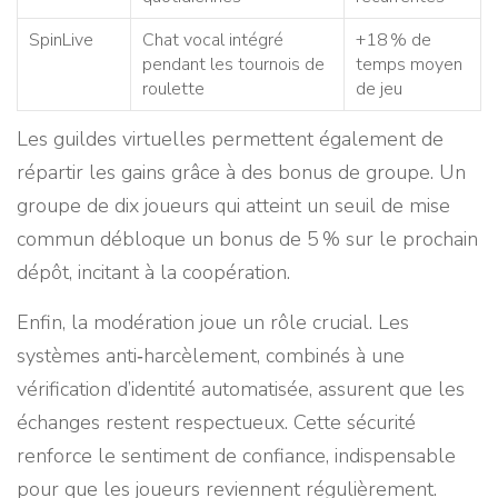
SpinLive
Chat vocal intégré
+18 % de
pendant les tournois de
temps moyen
roulette
de jeu
Les guildes virtuelles permettent également de
répartir les gains grâce à des bonus de groupe. Un
groupe de dix joueurs qui atteint un seuil de mise
commun débloque un bonus de 5 % sur le prochain
dépôt, incitant à la coopération.
Enfin, la modération joue un rôle crucial. Les
systèmes anti‑harcèlement, combinés à une
vérification d’identité automatisée, assurent que les
échanges restent respectueux. Cette sécurité
renforce le sentiment de confiance, indispensable
pour que les joueurs reviennent régulièrement.