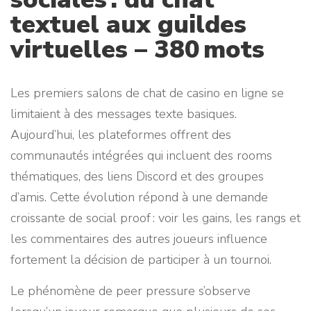
textuel aux guildes
virtuelles – 380 mots
Les premiers salons de chat de casino en ligne se
limitaient à des messages texte basiques.
Aujourd’hui, les plateformes offrent des
communautés intégrées qui incluent des rooms
thématiques, des liens Discord et des groupes
d’amis. Cette évolution répond à une demande
croissante de social proof : voir les gains, les rangs et
les commentaires des autres joueurs influence
fortement la décision de participer à un tournoi.
Le phénomène de peer pressure s’observe