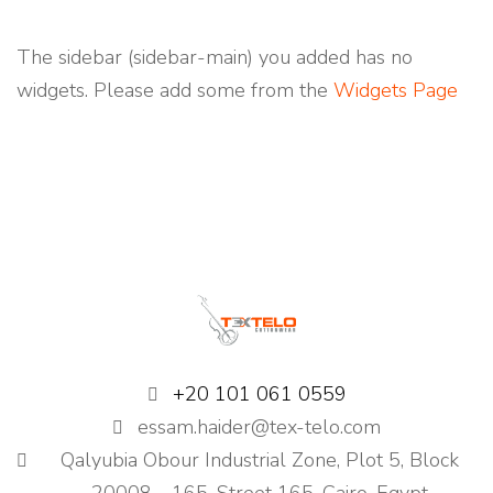
E
N
T
The sidebar (sidebar-main) you added has no
S
widgets. Please add some from the
Widgets Page
+20 101 061 0559
essam.haider@tex-telo.com
Qalyubia Obour Industrial Zone, Plot 5, Block
20008 - 165, Street 165, Cairo, Egypt