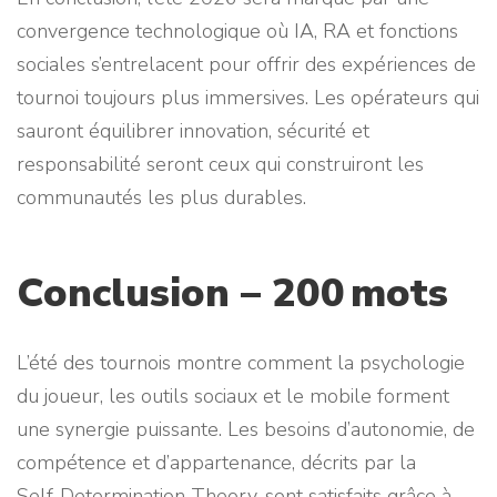
convergence technologique où IA, RA et fonctions
sociales s’entrelacent pour offrir des expériences de
tournoi toujours plus immersives. Les opérateurs qui
sauront équilibrer innovation, sécurité et
responsabilité seront ceux qui construiront les
communautés les plus durables.
Conclusion – 200 mots
L’été des tournois montre comment la psychologie
du joueur, les outils sociaux et le mobile forment
une synergie puissante. Les besoins d’autonomie, de
compétence et d’appartenance, décrits par la
Self‑Determination Theory, sont satisfaits grâce à