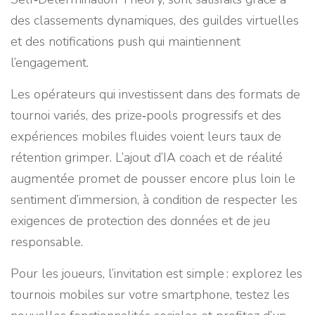
des classements dynamiques, des guildes virtuelles
et des notifications push qui maintiennent
l’engagement.
Les opérateurs qui investissent dans des formats de
tournoi variés, des prize‑pools progressifs et des
expériences mobiles fluides voient leurs taux de
rétention grimper. L’ajout d’IA coach et de réalité
augmentée promet de pousser encore plus loin le
sentiment d’immersion, à condition de respecter les
exigences de protection des données et de jeu
responsable.
Pour les joueurs, l’invitation est simple : explorez les
tournois mobiles sur votre smartphone, testez les