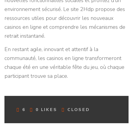
nouvelles fonctionnalités sociales et profitez d’un
environnement sécurisé. Le site 2Hdp propose des
ressources utiles pour découvrir les nouveaux
casinos en ligne et comprendre les mécanismes de
retrait instantané.
En restant agile, innovant et attentif à la
communauté, les casinos en ligne transformeront
chaque été en une véritable fête du jeu, où chaque
participant trouve sa place.
C
6
0
LIKES
CLOSED
O
M
M