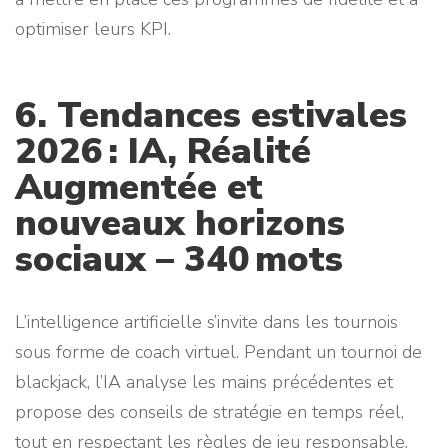
optimiser leurs KPI.
6. Tendances estivales
2026 : IA, Réalité
Augmentée et
nouveaux horizons
sociaux – 340 mots
L’intelligence artificielle s’invite dans les tournois
sous forme de coach virtuel. Pendant un tournoi de
blackjack, l’IA analyse les mains précédentes et
propose des conseils de stratégie en temps réel,
tout en respectant les règles de jeu responsable.