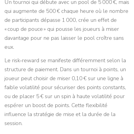
Un tournoi qui débute avec un pool de 5 000 €, mais
qui augmente de 500 € chaque heure où le nombre
de participants dépasse 1 000, crée un effet de
« coup de pouce » qui pousse les joueurs à miser
davantage pour ne pas laisser le pool croître sans
eux.
Le risk‑reward se manifeste différemment selon la
structure de paiement. Dans un tournoi à points, un
joueur peut choisir de miser 0,10 € sur une ligne à
faible volatilité pour sécuriser des points constants,
ou de placer 5 € sur un spin à haute volatilité pour
espérer un boost de points. Cette flexibilité
influence la stratégie de mise et la durée de la
session.