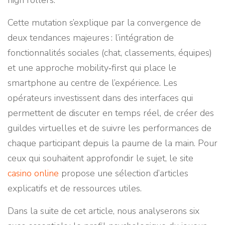
high rollers.
Cette mutation s’explique par la convergence de
deux tendances majeures : l’intégration de
fonctionnalités sociales (chat, classements, équipes)
et une approche mobility‑first qui place le
smartphone au centre de l’expérience. Les
opérateurs investissent dans des interfaces qui
permettent de discuter en temps réel, de créer des
guildes virtuelles et de suivre les performances de
chaque participant depuis la paume de la main. Pour
ceux qui souhaitent approfondir le sujet, le site
casino online
propose une sélection d’articles
explicatifs et de ressources utiles.
Dans la suite de cet article, nous analyserons six