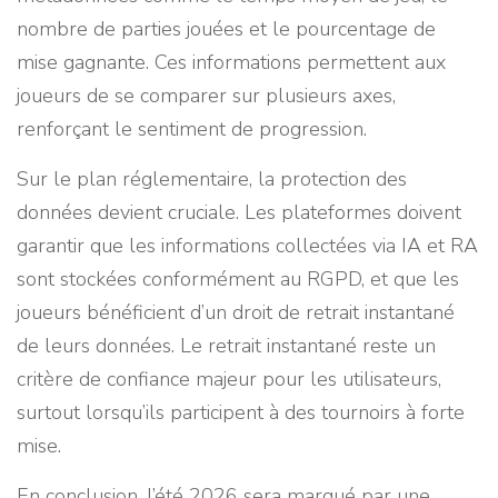
nombre de parties jouées et le pourcentage de
mise gagnante. Ces informations permettent aux
joueurs de se comparer sur plusieurs axes,
renforçant le sentiment de progression.
Sur le plan réglementaire, la protection des
données devient cruciale. Les plateformes doivent
garantir que les informations collectées via IA et RA
sont stockées conformément au RGPD, et que les
joueurs bénéficient d’un droit de retrait instantané
de leurs données. Le retrait instantané reste un
critère de confiance majeur pour les utilisateurs,
surtout lorsqu’ils participent à des tournoirs à forte
mise.
En conclusion, l’été 2026 sera marqué par une