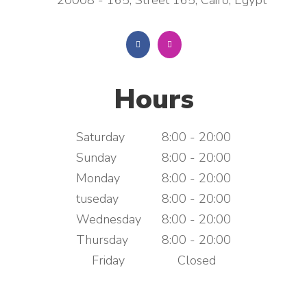
Hours
Saturday
8:00 - 20:00
Sunday
8:00 - 20:00
Monday
8:00 - 20:00
tuseday
8:00 - 20:00
Wednesday
8:00 - 20:00
Thursday
8:00 - 20:00
Friday
Closed