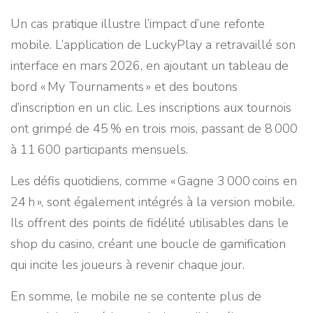
Un cas pratique illustre l’impact d’une refonte
mobile. L’application de LuckyPlay a retravaillé son
interface en mars 2026, en ajoutant un tableau de
bord « My Tournaments » et des boutons
d’inscription en un clic. Les inscriptions aux tournois
ont grimpé de 45 % en trois mois, passant de 8 000
à 11 600 participants mensuels.
Les défis quotidiens, comme « Gagne 3 000 coins en
24 h », sont également intégrés à la version mobile.
Ils offrent des points de fidélité utilisables dans le
shop du casino, créant une boucle de gamification
qui incite les joueurs à revenir chaque jour.
En somme, le mobile ne se contente plus de