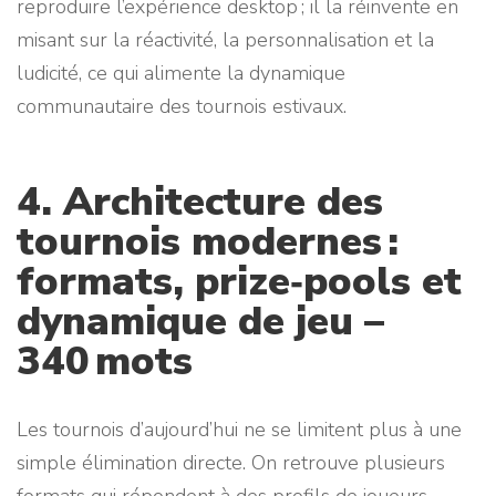
reproduire l’expérience desktop ; il la réinvente en
misant sur la réactivité, la personnalisation et la
ludicité, ce qui alimente la dynamique
communautaire des tournois estivaux.
4. Architecture des
tournois modernes :
formats, prize‑pools et
dynamique de jeu –
340 mots
Les tournois d’aujourd’hui ne se limitent plus à une
simple élimination directe. On retrouve plusieurs