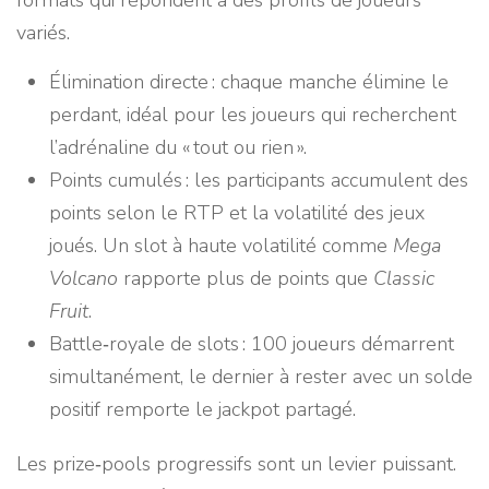
formats qui répondent à des profils de joueurs
variés.
Élimination directe : chaque manche élimine le
perdant, idéal pour les joueurs qui recherchent
l’adrénaline du « tout ou rien ».
Points cumulés : les participants accumulent des
points selon le RTP et la volatilité des jeux
joués. Un slot à haute volatilité comme
Mega
Volcano
rapporte plus de points que
Classic
Fruit
.
Battle‑royale de slots : 100 joueurs démarrent
simultanément, le dernier à rester avec un solde
positif remporte le jackpot partagé.
Les prize‑pools progressifs sont un levier puissant.