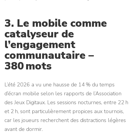
3. Le mobile comme
catalyseur de
l’engagement
communautaire –
380 mots
L’été 2026 a vu une hausse de 14 % du temps
d’écran mobile selon les rapports de l’Association
des Jeux Digitaux. Les sessions nocturnes, entre 22 h
et 2 h, sont particulièrement propices aux tournois,
car les joueurs recherchent des distractions légères
avant de dormir.