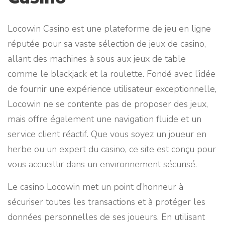
Locowin Casino est une plateforme de jeu en ligne
réputée pour sa vaste sélection de jeux de casino,
allant des machines à sous aux jeux de table
comme le blackjack et la roulette. Fondé avec l’idée
de fournir une expérience utilisateur exceptionnelle,
Locowin ne se contente pas de proposer des jeux,
mais offre également une navigation fluide et un
service client réactif. Que vous soyez un joueur en
herbe ou un expert du casino, ce site est conçu pour
vous accueillir dans un environnement sécurisé.
Le casino Locowin met un point d’honneur à
sécuriser toutes les transactions et à protéger les
données personnelles de ses joueurs. En utilisant