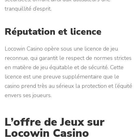
tranquillité d’esprit.
Réputation et licence
Locowin Casino opère sous une licence de jeu
reconnue, qui garantit le respect de normes strictes
en matière de jeu équitable et de sécurité. Cette
licence est une preuve supplémentaire que le
casino prend très au sérieux la protection et l’équité
envers ses joueurs.
L’offre de Jeux sur
Locowin Casino