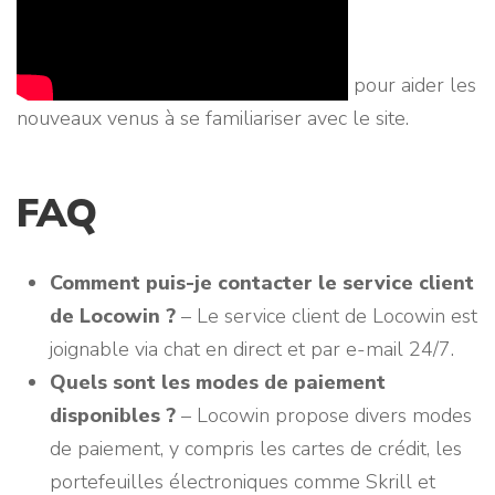
pour aider les
nouveaux venus à se familiariser avec le site.
FAQ
Comment puis-je contacter le service client
de Locowin ?
– Le service client de Locowin est
joignable via chat en direct et par e-mail 24/7.
Quels sont les modes de paiement
disponibles ?
– Locowin propose divers modes
de paiement, y compris les cartes de crédit, les
portefeuilles électroniques comme Skrill et