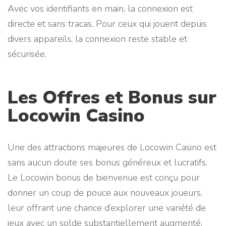
Avec vos identifiants en main, la connexion est
directe et sans tracas. Pour ceux qui jouent depuis
divers appareils, la connexion reste stable et
sécurisée.
Les Offres et Bonus sur
Locowin Casino
Une des attractions majeures de Locowin Casino est
sans aucun doute ses bonus généreux et lucratifs.
Le Locowin bonus de bienvenue est conçu pour
donner un coup de pouce aux nouveaux joueurs,
leur offrant une chance d’explorer une variété de
jeux avec un solde substantiellement augmenté.