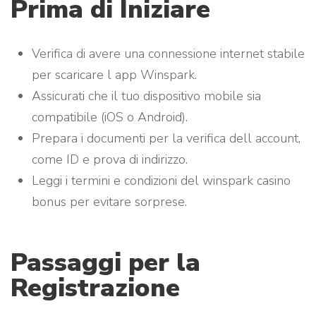
Prima di Iniziare
Verifica di avere una connessione internet stabile
per scaricare l app Winspark.
Assicurati che il tuo dispositivo mobile sia
compatibile (iOS o Android).
Prepara i documenti per la verifica dell account,
come ID e prova di indirizzo.
Leggi i termini e condizioni del winspark casino
bonus per evitare sorprese.
Passaggi per la
Registrazione