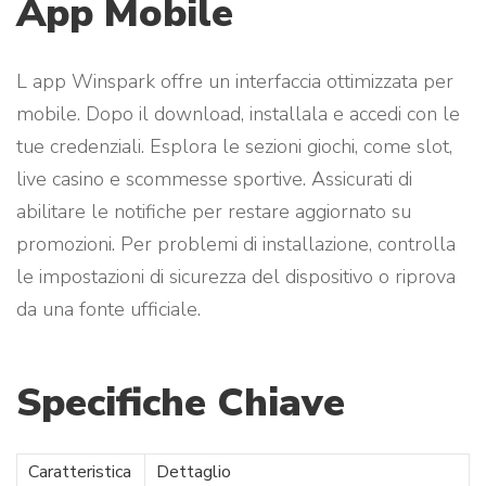
App Mobile
L app Winspark offre un interfaccia ottimizzata per
mobile. Dopo il download, installala e accedi con le
tue credenziali. Esplora le sezioni giochi, come slot,
live casino e scommesse sportive. Assicurati di
abilitare le notifiche per restare aggiornato su
promozioni. Per problemi di installazione, controlla
le impostazioni di sicurezza del dispositivo o riprova
da una fonte ufficiale.
Specifiche Chiave
Caratteristica
Dettaglio