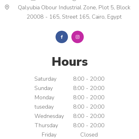
Qalyubia Obour Industrial Zone, Plot 5, Block
20008 - 165, Street 165, Cairo, Egypt
Hours
Saturday
8:00 - 20:00
Sunday
8:00 - 20:00
Monday
8:00 - 20:00
tuseday
8:00 - 20:00
Wednesday
8:00 - 20:00
Thursday
8:00 - 20:00
Friday
Closed