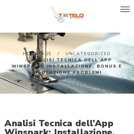
HOMEPAGE
UNCATEGORIZED
ANALISI TECNICA DELL'APP
WINSPARK: INSTALLAZIONE, BONUS E
RISOLUZIONE PROBLEMI
Analisi Tecnica dell’App
Winspark: Installazione,