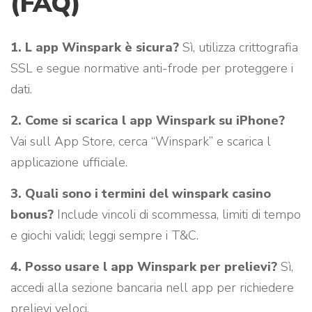
(FAQ)
1. L app Winspark è sicura?
Sì, utilizza crittografia
SSL e segue normative anti-frode per proteggere i
dati.
2. Come si scarica l app Winspark su iPhone?
Vai sull App Store, cerca “Winspark” e scarica l
applicazione ufficiale.
3. Quali sono i termini del winspark casino
bonus?
Include vincoli di scommessa, limiti di tempo
e giochi validi; leggi sempre i T&C.
4. Posso usare l app Winspark per prelievi?
Sì,
accedi alla sezione bancaria nell app per richiedere
prelievi veloci.