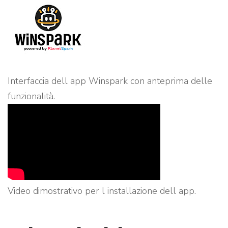
Interfaccia dell app Winspark con anteprima delle
funzionalità.
Video dimostrativo per l installazione dell app.