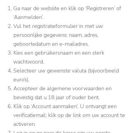
Ga naar de website en klik op ‘Registreren’ of
‘Aanmelden’.
Vul het registratieformulier in met uw
persoonlijke gegevens: naam, adres,
geboortedatum en e-mailadres.
Kies een gebruikersnaam en een sterk
wachtwoord.
Selecteer uw gewenste valuta (bijvoorbeeld
euro’s).
Accepteer de algemene voorwaarden en
bevestig dat u 18 jaar of ouder bent.
Klik op ‘Account aanmaken’. U ontvangt een
verificatiemail; klik op de link om uw account te
activeren.