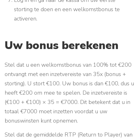
Log in en ga naar de kassa om uw eerste
storting te doen en een welkomstbonus te
activeren.
Uw bonus berekenen
Stel dat u een welkomstbonus van 100% tot €200
ontvangt met een inzetvereiste van 35x (bonus +
storting). U stort €100. Uw bonus is dan €100, dus u
heeft €200 om mee te spelen. De inzetvereiste is
(€100 + €100) × 35 = €7000. Dit betekent dat u in
totaal €7000 moet inzetten voordat u uw
bonuswinsten kunt opnemen.
Stel dat de gemiddelde RTP (Return to Player) van