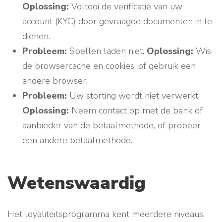
Oplossing:
Voltooi de verificatie van uw
account (KYC) door gevraagde documenten in te
dienen.
Probleem:
Spellen laden niet.
Oplossing:
Wis
de browsercache en cookies, of gebruik een
andere browser.
Probleem:
Uw storting wordt niet verwerkt.
Oplossing:
Neem contact op met de bank of
aanbieder van de betaalmethode, of probeer
een andere betaalmethode.
Wetenswaardig
Het loyaliteitsprogramma kent meerdere niveaus: