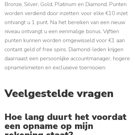
Bronze, Silver, Gold, Platinum en Diamond. Punten
worden verdiend door inzetten: voor elke €10 inzet
ontvangt u 1 punt. Na het bereiken van een nieuw
niveau ontvangt u een eenmalige bonus. Vijftien
punten kunnen worden omgewisseld voor €1 aan
contant geld of free spins. Diamond-leden krijgen
daarnaast een persoonlijke accountmanager, hogere
opnamelimieten en exclusieve toernooien.
Veelgestelde vragen
Hoe lang duurt het voordat
een opname op mijn