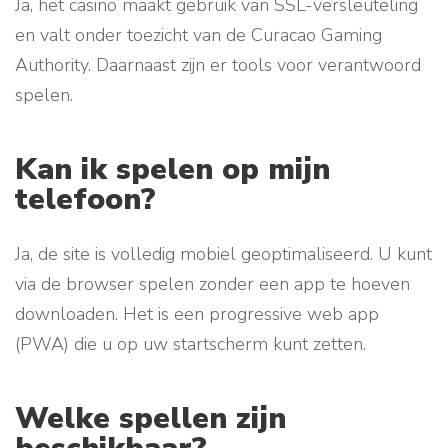
Ja, het casino maakt gebruik van SSL-versleuteling
en valt onder toezicht van de Curacao Gaming
Authority. Daarnaast zijn er tools voor verantwoord
spelen.
Kan ik spelen op mijn
telefoon?
Ja, de site is volledig mobiel geoptimaliseerd. U kunt
via de browser spelen zonder een app te hoeven
downloaden. Het is een progressive web app
(PWA) die u op uw startscherm kunt zetten.
Welke spellen zijn