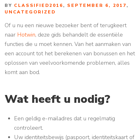
BY
CLASSIFIED2016
,
SEPTEMBER 6, 2017
,
UNCATEGORIZED
Of u nu een nieuwe bezoeker bent of terugkeert
naar
Hotwin
, deze gids behandelt de essentiële
functies die u moet kennen. Van het aanmaken van
een account tot het berekenen van bonussen en het
oplossen van veelvoorkomende problemen, alles
komt aan bod.
Wat heeft u nodig?
Een geldig e-mailadres dat u regelmatig
controleert.
Uw identiteitsbewijs (paspoort, identiteitskaart of