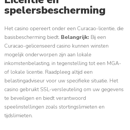
spelersbescherming
Het casino opereert onder een Curacao-licentie, die
basisbescherming biedt.
Belangrijk:
Bij een
Curacao-gelicenseerd casino kunnen winsten
mogelijk onderworpen zijn aan lokale
inkomstenbelasting, in tegenstelling tot een MGA-
of lokale licentie. Raadpleeg altijd een
belastingadviseur voor uw specifieke situatie. Het
casino gebruikt SSL-versleuteling om uw gegevens
te beveiligen en biedt verantwoord
speelinstellingen zoals stortingslimieten en
tijdslimieten.