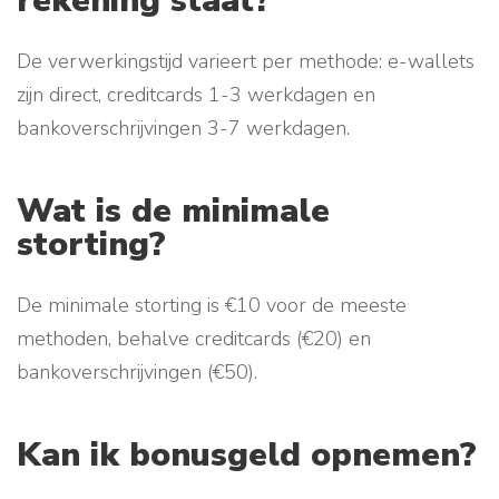
rekening staat?
De verwerkingstijd varieert per methode: e-wallets
zijn direct, creditcards 1-3 werkdagen en
bankoverschrijvingen 3-7 werkdagen.
Wat is de minimale
storting?
De minimale storting is €10 voor de meeste
methoden, behalve creditcards (€20) en
bankoverschrijvingen (€50).
Kan ik bonusgeld opnemen?