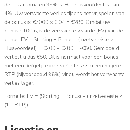
de gokautomaten 96% is. Het huisvoordeel is dan
4%. Uw verwachte verlies tijdens het vrijspelen van
de bonus is: €7000 × 0,04 = €280. Omdat uw
bonus €100 is, is de verwachte waarde (EV) van de
bonus: EV = Storting + Bonus – (Inzetvereiste ×
Huisvoordeel) = €200 – €280 = -€80. Gemiddeld
verliest u dus €80. Dit is normaal voor een bonus
met een dergelijke inzetvereiste. Als u een hogere
RTP (bijvoorbeeld 98%) vindt, wordt het verwachte
verlies lager.
Formule: EV = (Storting + Bonus) – (Inzetvereiste ×
(1 – RTP))
Licentie en