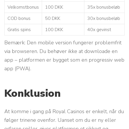
Velkomstbonus
100 DKK
35x bonusbeløb
COD bonus
50 DKK
30x bonusbeløb
Gratis spins
100 DKK
40x gevinst
Bemærk: Den mobile version fungerer problemfrit
via browseren. Du behøver ikke at downloade en
app – platformen er bygget som en progressiv web
app (PWA).
Konklusion
At komme i gang på Royal Casinos er enkelt, når du
følger trinene ovenfor. Uanset om du er ny eller
erfaren spiller, giver platformen et sikkert og