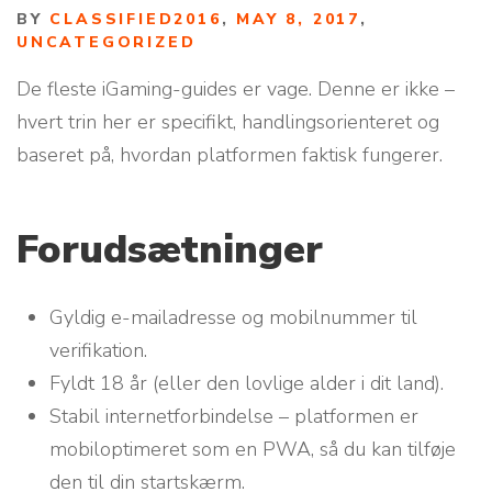
BY
CLASSIFIED2016
,
MAY 8, 2017
,
UNCATEGORIZED
De fleste iGaming-guides er vage. Denne er ikke –
hvert trin her er specifikt, handlingsorienteret og
baseret på, hvordan platformen faktisk fungerer.
Forudsætninger
Gyldig e-mailadresse og mobilnummer til
verifikation.
Fyldt 18 år (eller den lovlige alder i dit land).
Stabil internetforbindelse – platformen er
mobiloptimeret som en PWA, så du kan tilføje
den til din startskærm.