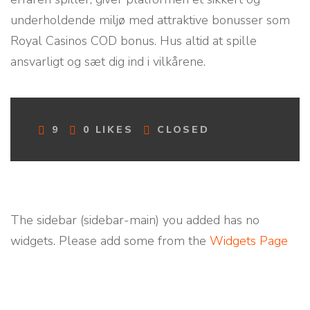
underholdende miljø med attraktive bonusser som
Royal Casinos COD bonus. Hus altid at spille
ansvarligt og sæt dig ind i vilkårene.
C
9
0
LIKES
CLOSED
O
M
M
E
N
T
The sidebar (sidebar-main) you added has no
S
widgets. Please add some from the
Widgets Page