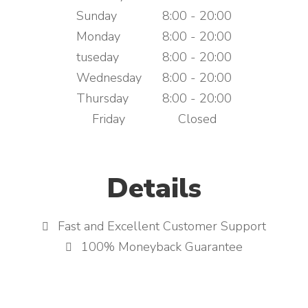
Sunday
8:00 - 20:00
Monday
8:00 - 20:00
tuseday
8:00 - 20:00
Wednesday
8:00 - 20:00
Thursday
8:00 - 20:00
Friday
Closed
Details
Fast and Excellent Customer Support
100% Moneyback Guarantee