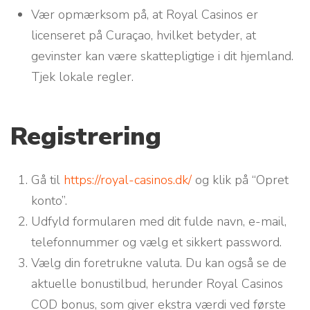
Vær opmærksom på, at Royal Casinos er
licenseret på Curaçao, hvilket betyder, at
gevinster kan være skattepligtige i dit hjemland.
Tjek lokale regler.
Registrering
Gå til
https://royal-casinos.dk/
og klik på “Opret
konto”.
Udfyld formularen med dit fulde navn, e-mail,
telefonnummer og vælg et sikkert password.
Vælg din foretrukne valuta. Du kan også se de
aktuelle bonustilbud, herunder Royal Casinos
COD bonus, som giver ekstra værdi ved første