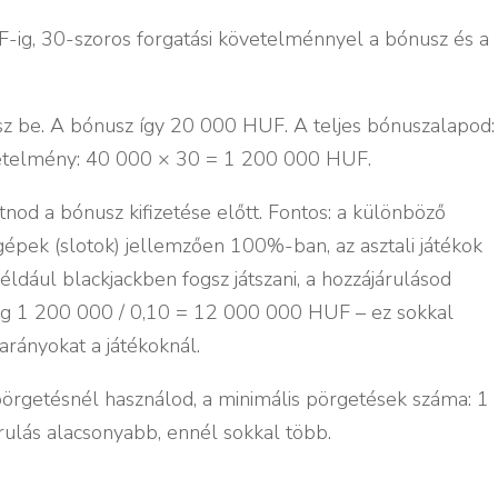
g, 30-szoros forgatási követelménnyel a bónusz és a
z be. A bónusz így 20 000 HUF. A teljes bónuszalapod:
etelmény: 40 000 × 30 = 1 200 000 HUF.
atnod a bónusz kifizetése előtt. Fontos: a különböző
gépek (slotok) jellemzően 100%-ban, az asztali játékok
ldául blackjackben fogsz játszani, a hozzájárulásod
eg 1 200 000 / 0,10 = 12 000 000 HUF – ez sokkal
arányokat a játékoknál.
rgetésnél használod, a minimális pörgetések száma: 1
ulás alacsonyabb, ennél sokkal több.