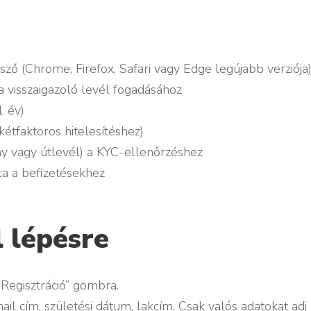
ző (Chrome, Firefox, Safari vagy Edge legújabb verziója
a visszaigazoló levél fogadásához
1 év)
kétfaktoros hitelesítéshez)
y vagy útlevél) a KYC-ellenőrzéshez
ca a befizetésekhez
l lépésre
„Regisztráció” gombra.
mail cím, születési dátum, lakcím. Csak valós adatokat adj