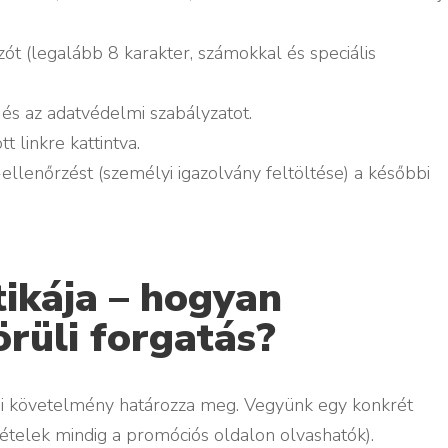
zót (legalább 8 karakter, számokkal és speciális
 és az adatvédelmi szabályzatot.
t linkre kattintva.
ellenőrzést (személyi igazolvány feltöltése) a későbbi
ikája – hogyan
örüli forgatás?
tási követelmény határozza meg. Vegyünk egy konkrét
tételek mindig a promóciós oldalon olvashatók).