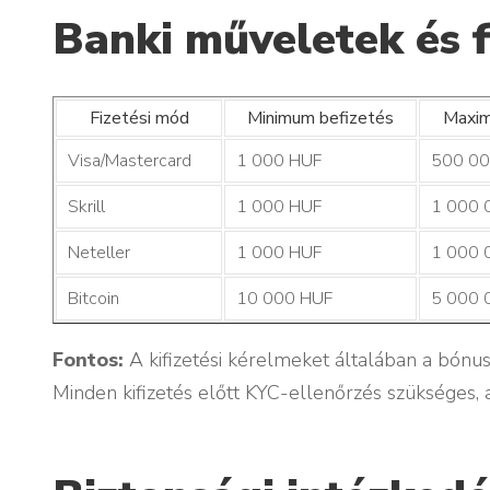
Banki műveletek és 
Fizetési mód
Minimum befizetés
Maxim
Visa/Mastercard
1 000 HUF
500 00
Skrill
1 000 HUF
1 000 
Neteller
1 000 HUF
1 000 
Bitcoin
10 000 HUF
5 000 
Fontos:
A kifizetési kérelmeket általában a bónusz
Minden kifizetés előtt KYC-ellenőrzés szükséges, 