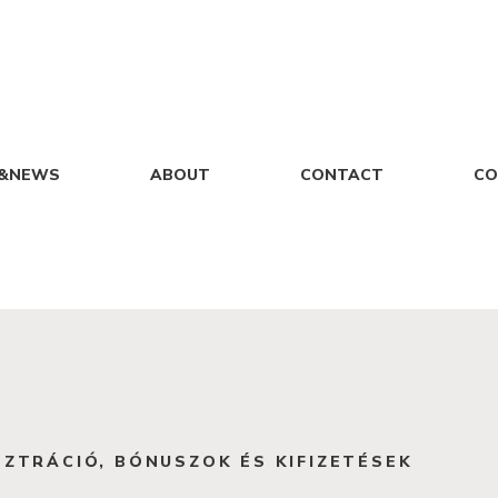
S&NEWS
ABOUT
CONTACT
CO
SZTRÁCIÓ, BÓNUSZOK ÉS KIFIZETÉSEK