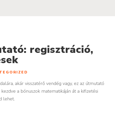
tató: regisztráció,
ések
TEGORIZED
dalára, akár visszatérő vendég vagy, ez az útmutató
ól kezdve a bónuszok matematikáján át a kifizetési
 lehet.