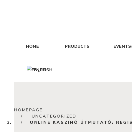
HOME
PRODUCTS
EVENT
ENGLISH
HOMEPAGE
UNCATEGORIZED
ONLINE KASZINÓ ÚTMUTATÓ: REGI