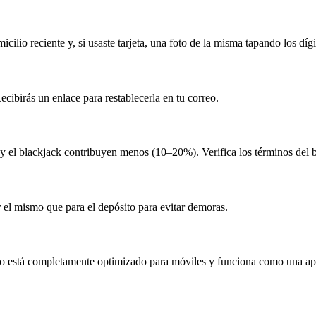
io reciente y, si usaste tarjeta, una foto de la misma tapando los dígit
ecibirás un enlace para restablecerla en tu correo.
a y el blackjack contribuyen menos (10–20%). Verifica los términos del 
 el mismo que para el depósito para evitar demoras.
tio está completamente optimizado para móviles y funciona como una ap