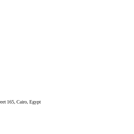
reet 165, Cairo, Egypt