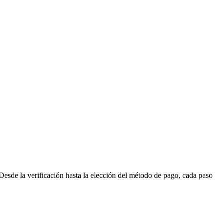
Desde la verificación hasta la elección del método de pago, cada paso