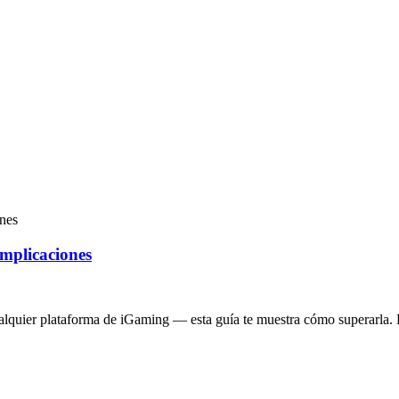
ones
omplicaciones
ualquier plataforma de iGaming — esta guía te muestra cómo superarla. 