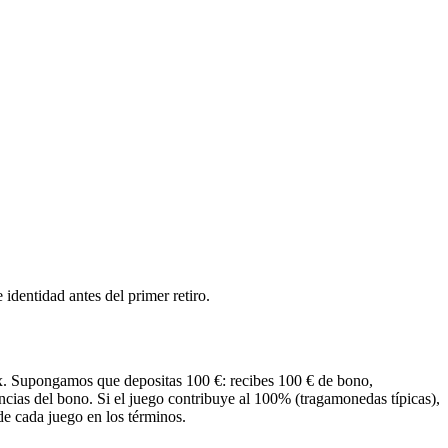
 identidad antes del primer retiro.
5x. Supongamos que depositas 100 €: recibes 100 € de bono,
ancias del bono. Si el juego contribuye al 100% (tragamonedas típicas),
de cada juego en los términos.