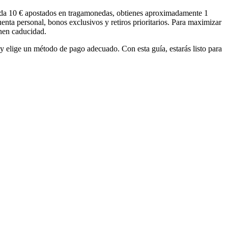
cada 10 € apostados en tragamonedas, obtienes aproximadamente 1
enta personal, bonos exclusivos y retiros prioritarios. Para maximizar
enen caducidad.
o y elige un método de pago adecuado. Con esta guía, estarás listo para