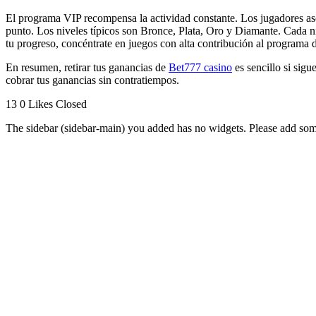
El programa VIP recompensa la actividad constante. Los jugadores a
punto. Los niveles típicos son Bronce, Plata, Oro y Diamante. Cada niv
tu progreso, concéntrate en juegos con alta contribución al programa d
En resumen, retirar tus ganancias de
Bet777 casino
es sencillo si sigu
cobrar tus ganancias sin contratiempos.
Comments
13
0
Likes
Closed
The sidebar (sidebar-main) you added has no widgets. Please add so