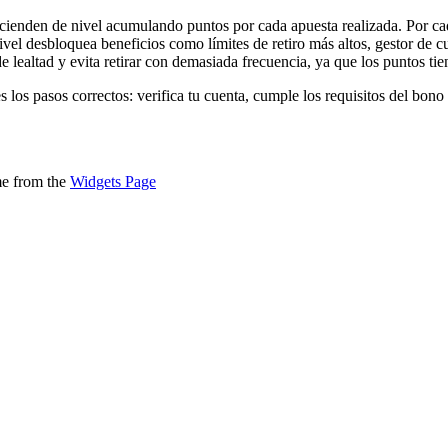
scienden de nivel acumulando puntos por cada apuesta realizada. Por 
el desbloquea beneficios como límites de retiro más altos, gestor de cu
e lealtad y evita retirar con demasiada frecuencia, ya que los puntos ti
es los pasos correctos: verifica tu cuenta, cumple los requisitos del bon
me from the
Widgets Page