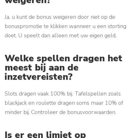
weigeren?
Ja, u kunt de bonus weigeren door niet op de
bonuspromotie te klikken wanneer u een storting
doet. U speelt dan alleen met uw eigen geld.
Welke spellen dragen het
meest bij aan de
inzetvereisten?
Slots dragen vaak 100% bij. Tafelspellen zoals
blackjack en roulette dragen soms maar 10% of
minder bij. Controleer de bonusvoorwaarden.
Is er een limiet op