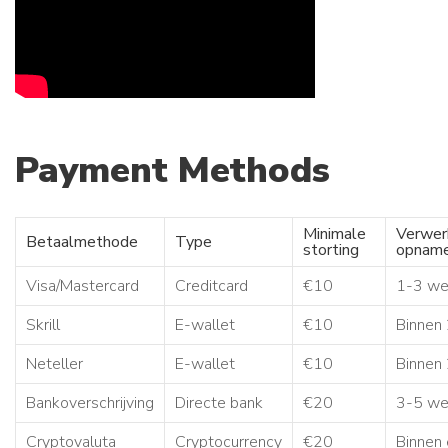
Payment Methods
Minimale
Verwerk
Betaalmethode
Type
storting
opnam
Visa/Mastercard
Creditcard
€10
1-3 we
Skrill
E-wallet
€10
Binnen 
Neteller
E-wallet
€10
Binnen 
Bankoverschrijving
Directe bank
€20
3-5 we
Cryptovaluta
Cryptocurrency
€20
Binnen