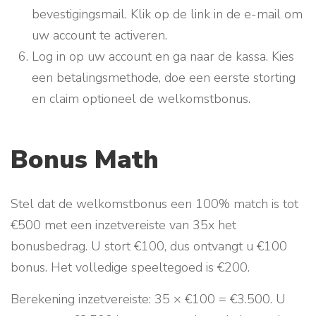
bevestigingsmail. Klik op de link in de e-mail om
uw account te activeren.
Log in op uw account en ga naar de kassa. Kies
een betalingsmethode, doe een eerste storting
en claim optioneel de welkomstbonus.
Bonus Math
Stel dat de welkomstbonus een 100% match is tot
€500 met een inzetvereiste van 35x het
bonusbedrag. U stort €100, dus ontvangt u €100
bonus. Het volledige speeltegoed is €200.
Berekening inzetvereiste: 35 × €100 = €3.500. U