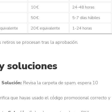
10 €
24-48 horas
50 €
5-7 días hábiles
quivalente
20 € equivalente
1-24 horas
os retiros se procesan tras la aprobación.
 soluciones
.
Solución:
Revisa la carpeta de spam, espera 10
ifica que hayas usado el código promocional correcto y