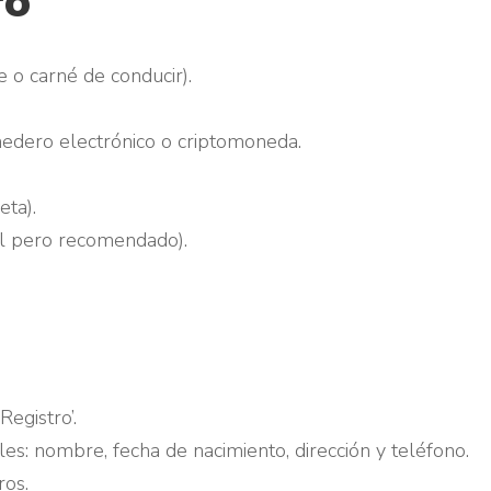
ro
 o carné de conducir).
nedero electrónico o criptomoneda.
eta).
al pero recomendado).
Registro’.
es: nombre, fecha de nacimiento, dirección y teléfono.
ros.