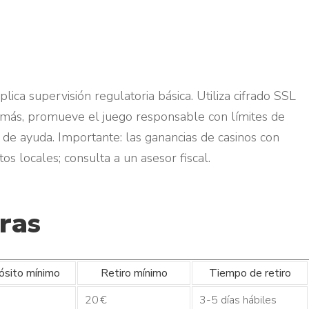
lica supervisión regulatoria básica. Utiliza cifrado SSL
emás, promueve el juego responsable con límites de
 de ayuda. Importante: las ganancias de casinos con
s locales; consulta a un asesor fiscal.
ras
sito mínimo
Retiro mínimo
Tiempo de retiro
20 €
3-5 días hábiles