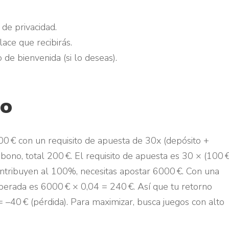
 de privacidad.
ace que recibirás.
 de bienvenida (si lo deseas).
no
00 € con un requisito de apuesta de 30x (depósito +
bono, total 200 €. El requisito de apuesta es 30 × (100 
ntribuyen al 100%, necesitas apostar 6000 €. Con una
perada es 6000 € × 0,04 = 240 €. Así que tu retorno
–40 € (pérdida). Para maximizar, busca juegos con alto