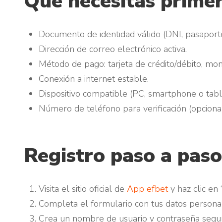
Qué necesitas prime
Documento de identidad válido (DNI, pasaporte
Dirección de correo electrónico activa.
Método de pago: tarjeta de crédito/débito, mo
Conexión a internet estable.
Dispositivo compatible (PC, smartphone o tabl
Número de teléfono para verificación (opcion
Registro paso a paso
Visita el sitio oficial de
App efbet
y haz clic en ‘
Completa el formulario con tus datos personal
Crea un nombre de usuario y contraseña segu