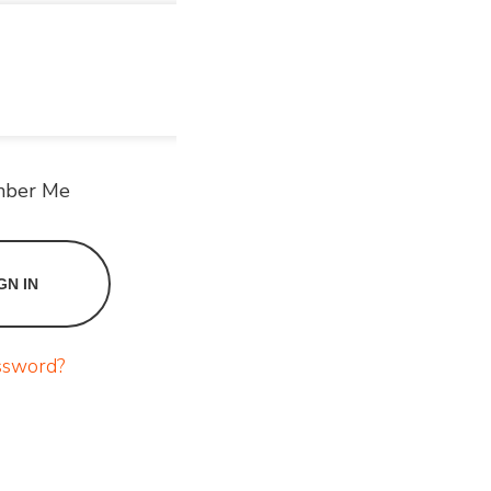
ber Me
ssword?