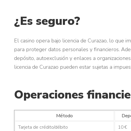
¿Es seguro?
El casino opera bajo licencia de Curazao, lo que imp
para proteger datos personales y financieros. Ad
depósito, autoexclusión y enlaces a organizaciones
licencia de Curazao pueden estar sujetas a impuesto
Operaciones financie
Método
Depó
Tarjeta de crédito/débito
10 €