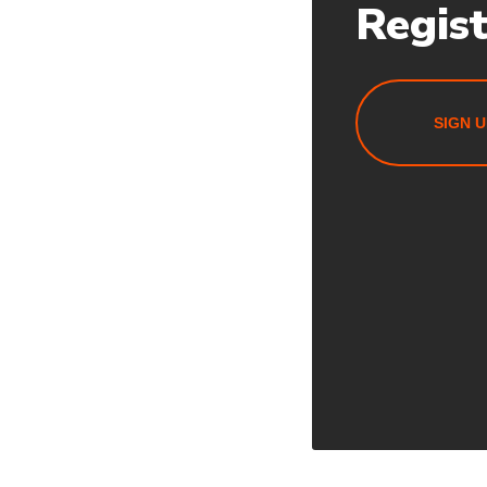
Regis
SIGN U