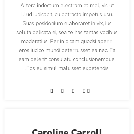
r
Altera indoctum electram et mel, vis ut
y
illud iudicabit, cu detracto impetus usu.
:
Suas posidonium elaboraret in vix, ius
M
soluta delicata ei, sea te has tantas vocibus
a
moderatius. Per in dicam quodsi aperiri,
n
eros iudico mundi deterruisset ea nec. Ea
a
eam delenit consulatu conclusionemque.
g
Eos eu simul maluisset expetendis.
e
m
e
n
t
Caroline Carroll