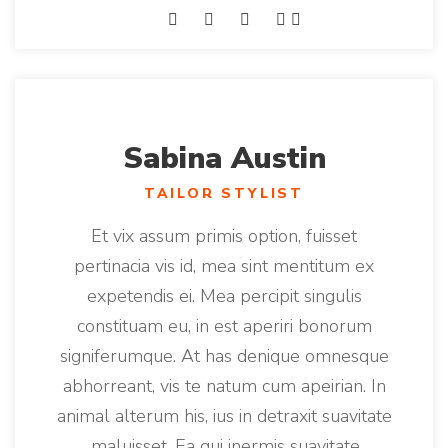
Sabina Austin
TAILOR STYLIST
Et vix assum primis option, fuisset
pertinacia vis id, mea sint mentitum ex
expetendis ei. Mea percipit singulis
constituam eu, in est aperiri bonorum
signiferumque. At has denique omnesque
abhorreant, vis te natum cum apeirian. In
animal alterum his, ius in detraxit suavitate
maluisset. Ea qui inermis suavitate.